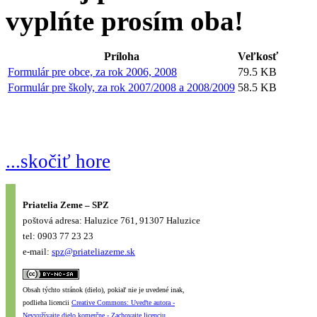
vyplńte prosím oba!
Príloha
Veľkosť
Formulár pre obce, za rok 2006, 2008
79.5 KB
Formulár pre školy, za rok 2007/2008 a 2008/2009
58.5 KB
...skočiť hore
Priatelia Zeme – SPZ
poštová adresa: Haluzice 761, 91307 Haluzice
tel: 0903 77 23 23
e-mail:
spz@priateliazeme.sk
Obsah týchto stránok (dielo), pokiaľ nie je uvedené inak,
podlieha licencii
Creative Commons: Uveďte autora -
Nevyužívajte dielo komerčne - Zachovajte licenciu