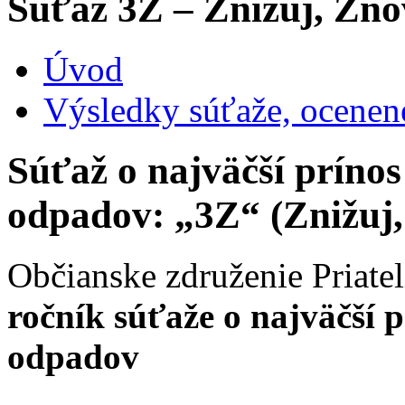
Súťaž 3Z – Znižuj, Zno
Úvod
Výsledky súťaže, ocenen
Súťaž o najväčší príno
odpadov: „3Z“ (Znižuj,
Občianske združenie Priat
ročník
súťaže o najväčší p
odpadov