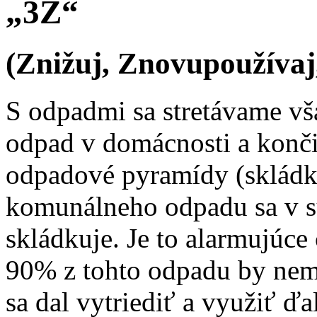
„3Z“
(Znižuj, Znovupoužívaj
S odpadmi sa stretávame v
odpad v domácnosti a kon
odpadové pyramídy (sklád
komunálneho odpadu sa v s
skládkuje. Je to alarmujúce
90% z tohto odpadu by nem
sa dal vytriediť a využiť ďa