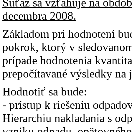
Súťaž sa vzťahuje na obdob
decembra 2008.
Základom pri hodnotení bud
pokrok, ktorý v sledovanom
prípade hodnotenia kvantit
prepočítavané výsledky na 
Hodnotiť sa bude:
- prístup k riešeniu odpad
Hierarchiu nakladania s od
vzniku odpadu, opätovného