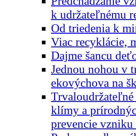
Predchádzanie vz
k udržateľnému r
Od triedenia k mi
Viac recyklácie, 
Dajme šancu deťo
Jednou nohou v tr
ekovýchova na š
Trvaloudržateľné 
klímy a prírodný
prevencie vzniku 