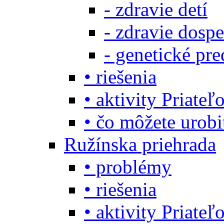
- zdravie detí
- zdravie dosp
- genetické pre
• riešenia
• aktivity Priate
• čo môžete urob
Ružínska priehrada
• problémy
• riešenia
• aktivity Priate