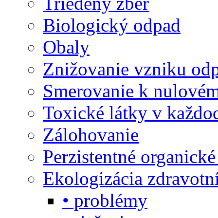
Triedený zber
Biologický odpad
Obaly
Znižovanie vzniku od
Smerovanie k nulové
Toxické látky v každo
Zálohovanie
Perzistentné organick
Ekologizácia zdravotn
• problémy