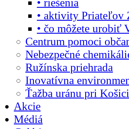
• riešenia
• aktivity Priateľo
• čo môžete urobiť 
Centrum pomoci obč
Nebezpečné chemikáli
Ružínska priehrada
Inovatívna environme
Ťažba uránu pri Košic
Akcie
Médiá