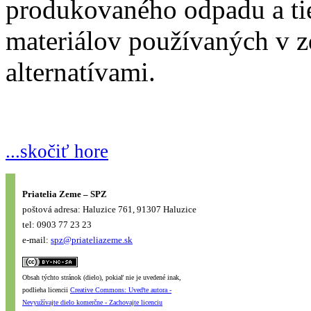
produkovaného odpadu a ti
materiálov používaných v z
alternatívami.
...skočiť hore
Priatelia Zeme – SPZ
poštová adresa: Haluzice 761, 91307 Haluzice
tel: 0903 77 23 23
e-mail:
spz@priateliazeme.sk
Obsah týchto stránok (dielo), pokiaľ nie je uvedené inak,
podlieha licencii
Creative Commons: Uveďte autora -
Nevyužívajte dielo komerčne - Zachovajte licenciu