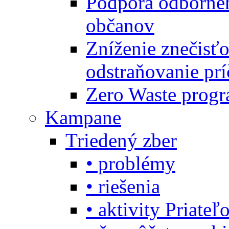
Podpora odbornéh
občanov
Zníženie znečisťo
odstraňovanie prí
Zero Waste progr
Kampane
Triedený zber
• problémy
• riešenia
• aktivity Priate