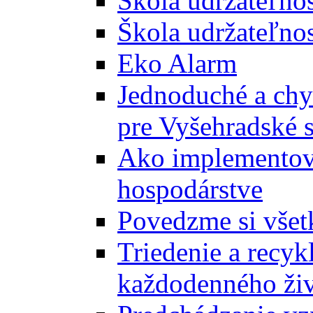
Škola udržateľno
Škola udržateľnos
Eko Alarm
Jednoduché a chyt
pre Vyšehradské 
Ako implementova
hospodárstve
Povedzme si všet
Triedenie a recyk
každodenného ži