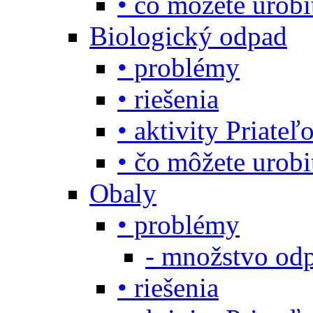
• čo môžete urob
Biologický odpad
• problémy
• riešenia
• aktivity Priate
• čo môžete urob
Obaly
• problémy
- množstvo odp
• riešenia