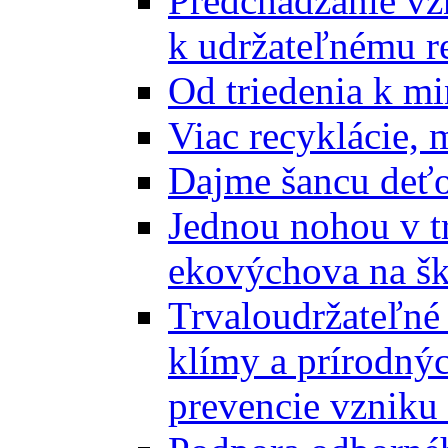
Predchádzanie vz
k udržateľnému r
Od triedenia k mi
Viac recyklácie, 
Dajme šancu deťo
Jednou nohou v tr
ekovýchova na š
Trvaloudržateľné 
klímy a prírodný
prevencie vzniku 