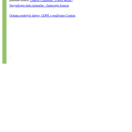
podlieha licencii
Creative Commons: Uveďte autora -
Nevyužívajte dielo komerčne - Zachovajte licenciu
Ochrana osobných údajov, GDPR a používanie Cookies
#