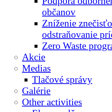
Podpora odbornéh
občanov
Zníženie znečisťo
odstraňovanie prí
Zero Waste progr
Akcie
Medias
Tlačové správy
Galérie
Other activities