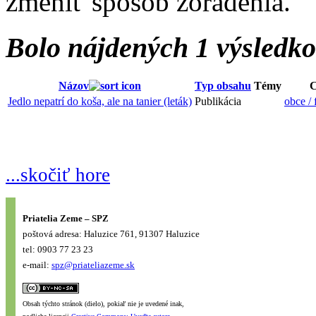
zmeniť spôsob zoradenia.
Bolo nájdených 1 výsledk
Názov
Typ obsahu
Témy
C
Jedlo nepatrí do koša, ale na tanier (leták)
Publikácia
obce / 
...skočiť hore
Priatelia Zeme – SPZ
poštová adresa: Haluzice 761, 91307 Haluzice
tel: 0903 77 23 23
e-mail:
spz@priateliazeme.sk
Obsah týchto stránok (dielo), pokiaľ nie je uvedené inak,