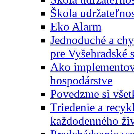
Škola udržateľnos
Eko Alarm
Jednoduché a chyt
pre Vyšehradské 
Ako implementova
hospodárstve
Povedzme si všet
Triedenie a recyk
každodenného ži