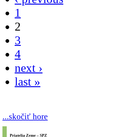
1
2
3
4
next ›
last »
...skočiť hore
Priatelia Zeme – SPZ