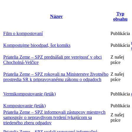
Typ
Názov
obsahu
Film o kompostovaní
Publikácia
Kompostujme bioodpad, šot komiks
Publikácia
Priatelia Zeme – SPZ prednášali pre verejnosť v obci
Z našej
Chocholná-Velčice
práce
Priatelia Zeme – SPZ rokovali na Ministerstve životného
Z našej
prostredia SR k pripravovanému zákonu o odpadoch
práce
Vermikompostovanie (leták)
Publikácia
Kompostovanie (leták)
Publikácia
Priatelia Zeme – SPZ informovali zástupcov miestnych
Z našej
samospráv o nepravdivom tvrdení tykajúcom sa
práce
triedeného zberu odpadov
Priatelia Zeme – SPZ vydali vynovené informačné