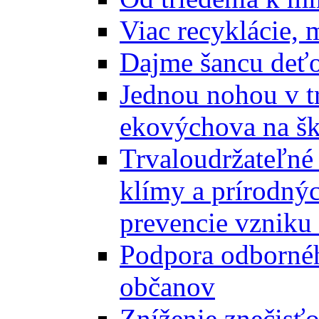
Viac recyklácie, 
Dajme šancu deťo
Jednou nohou v tr
ekovýchova na š
Trvaloudržateľné 
klímy a prírodný
prevencie vzniku 
Podpora odbornéh
občanov
Zníženie znečisťo