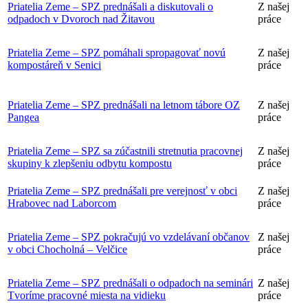
Priatelia Zeme – SPZ prednášali a diskutovali o
Z našej
odpadoch v Dvoroch nad Žitavou
práce
Priatelia Zeme – SPZ pomáhali spropagovať novú
Z našej
kompostáreň v Senici
práce
Priatelia Zeme – SPZ prednášali na letnom tábore OZ
Z našej
Pangea
práce
Priatelia Zeme – SPZ sa zúčastnili stretnutia pracovnej
Z našej
skupiny k zlepšeniu odbytu kompostu
práce
Priatelia Zeme – SPZ prednášali pre verejnosť v obci
Z našej
Hrabovec nad Laborcom
práce
Priatelia Zeme – SPZ pokračujú vo vzdelávaní občanov
Z našej
v obci Chocholná – Velčice
práce
Priatelia Zeme – SPZ prednášali o odpadoch na seminári
Z našej
Tvoríme pracovné miesta na vidieku
práce