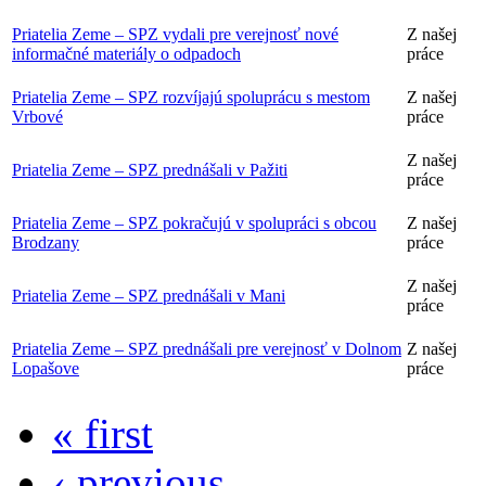
Priatelia Zeme – SPZ vydali pre verejnosť nové
Z našej
informačné materiály o odpadoch
práce
Priatelia Zeme – SPZ rozvíjajú spoluprácu s mestom
Z našej
Vrbové
práce
Z našej
Priatelia Zeme – SPZ prednášali v Pažiti
práce
Priatelia Zeme – SPZ pokračujú v spolupráci s obcou
Z našej
Brodzany
práce
Z našej
Priatelia Zeme – SPZ prednášali v Mani
práce
Priatelia Zeme – SPZ prednášali pre verejnosť v Dolnom
Z našej
Lopašove
práce
« first
‹ previous