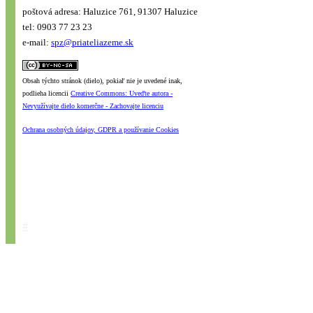
poštová adresa: Haluzice 761, 91307 Haluzice
tel: 0903 77 23 23
e-mail:
spz@priateliazeme.sk
Obsah týchto stránok (dielo), pokiaľ nie je uvedené inak,
podlieha licencii
Creative Commons: Uveďte autora -
Nevyužívajte dielo komerčne - Zachovajte licenciu
Ochrana osobných údajov, GDPR a používanie Cookies
#