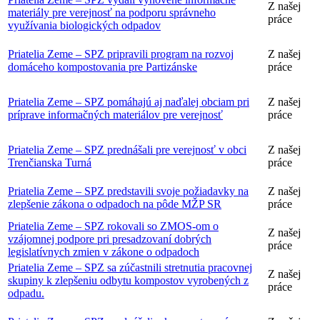
Z našej
materiály pre verejnosť na podporu správneho
práce
využívania biologických odpadov
Priatelia Zeme – SPZ pripravili program na rozvoj
Z našej
domáceho kompostovania pre Partizánske
práce
Priatelia Zeme – SPZ pomáhajú aj naďalej obciam pri
Z našej
príprave informačných materiálov pre verejnosť
práce
Priatelia Zeme – SPZ prednášali pre verejnosť v obci
Z našej
Trenčianska Turná
práce
Priatelia Zeme – SPZ predstavili svoje požiadavky na
Z našej
zlepšenie zákona o odpadoch na pôde MŽP SR
práce
Priatelia Zeme – SPZ rokovali so ZMOS-om o
Z našej
vzájomnej podpore pri presadzovaní dobrých
práce
legislatívnych zmien v zákone o odpadoch
Priatelia Zeme – SPZ sa zúčastnili stretnutia pracovnej
Z našej
skupiny k zlepšeniu odbytu kompostov vyrobených z
práce
odpadu.