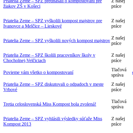
Priatelia Zeme – SPZ prednášali o kompostovaní pre
Z našej
žiakov ZŠ v Košeci
práce
Priatelia Zeme – SPZ vyškolili kompost majstrov pre
Z našej
Ivanovce a Melčice – Lieskové
práce
Z našej
Priatelia Zeme – SPZ vyškolili nových kompost majstrov
práce
Priatelia Zeme – SPZ školili pracovníkov školy v
Z našej
Chocholnej-Velčiciach
práce
Tlačová
Povieme vám všetko o kompostovaní
správa
Priatelia Zeme – SPZ diskutovali o odpadoch v meste
Z našej
Vrbové
práce
Tlačová
Tretia celoslovenská Miss Kompost bola zvolená!
správa
Priatelia Zeme – SPZ vyhlásili výsledky súťaže Miss
Z našej
Kompost 2013
práce