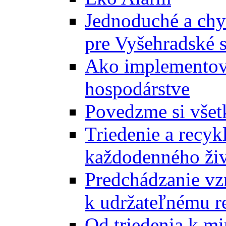
Jednoduché a chyt
pre Vyšehradské 
Ako implementova
hospodárstve
Povedzme si všet
Triedenie a recyk
každodenného ži
Predchádzanie vz
k udržateľnému r
Od triedenia k mi