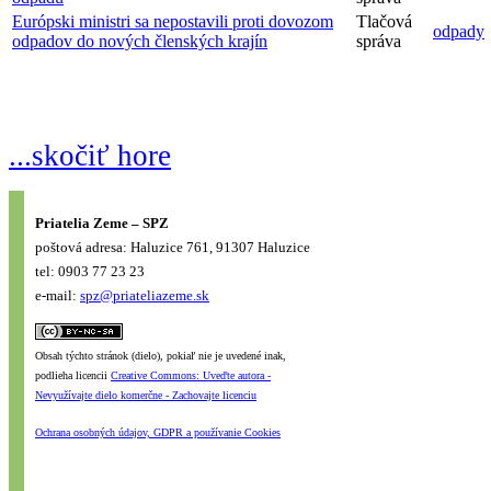
Európski ministri sa nepostavili proti dovozom
Tlačová
odpady
odpadov do nových členských krajín
správa
...skočiť hore
Priatelia Zeme – SPZ
poštová adresa: Haluzice 761, 91307 Haluzice
tel: 0903 77 23 23
e-mail:
spz@priateliazeme.sk
Obsah týchto stránok (dielo), pokiaľ nie je uvedené inak,
podlieha licencii
Creative Commons: Uveďte autora -
Nevyužívajte dielo komerčne - Zachovajte licenciu
Ochrana osobných údajov, GDPR a používanie Cookies