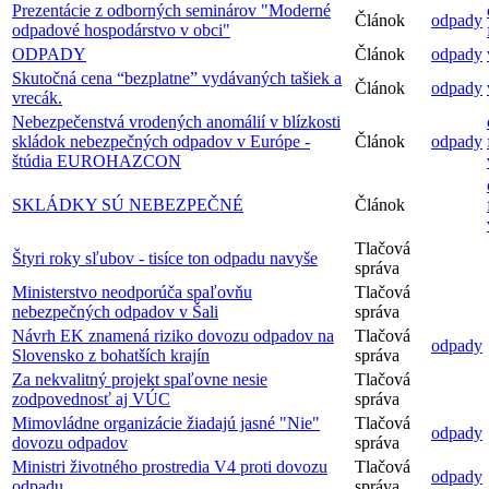
Prezentácie z odborných seminárov "Moderné
Článok
odpady
odpadové hospodárstvo v obci"
ODPADY
Článok
odpady
Skutočná cena “bezplatne” vydávaných tašiek a
Článok
odpady
vrecák.
Nebezpečenstvá vrodených anomálií v blízkosti
skládok nebezpečných odpadov v Európe -
Článok
odpady
štúdia EUROHAZCON
SKLÁDKY SÚ NEBEZPEČNÉ
Článok
Tlačová
Štyri roky sľubov - tisíce ton odpadu navyše
správa
Ministerstvo neodporúča spaľovňu
Tlačová
nebezpečných odpadov v Šali
správa
Návrh EK znamená riziko dovozu odpadov na
Tlačová
odpady
Slovensko z bohatších krajín
správa
Za nekvalitný projekt spaľovne nesie
Tlačová
zodpovednosť aj VÚC
správa
Mimovládne organizácie žiadajú jasné "Nie"
Tlačová
odpady
dovozu odpadov
správa
Ministri životného prostredia V4 proti dovozu
Tlačová
odpady
odpadu
správa