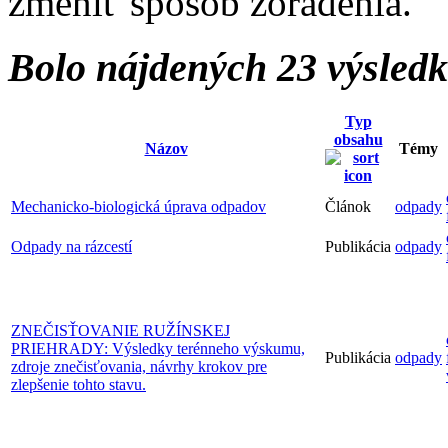
zmeniť spôsob zoradenia.
Bolo nájdených 23 výsled
Typ
obsahu
Názov
Témy
Mechanicko-biologická úprava odpadov
Článok
odpady
Odpady na rázcestí
Publikácia
odpady
ZNEČISŤOVANIE RUŽÍNSKEJ
PRIEHRADY: Výsledky terénneho výskumu,
Publikácia
odpady
zdroje znečisťovania, návrhy krokov pre
zlepšenie tohto stavu.