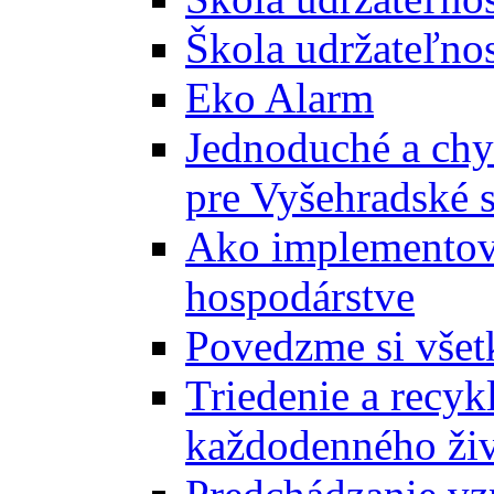
Škola udržateľnos
Eko Alarm
Jednoduché a chyt
pre Vyšehradské 
Ako implementova
hospodárstve
Povedzme si všet
Triedenie a recyk
každodenného ži