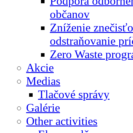
Podpora odbornéh
občanov
Zníženie znečisťo
odstraňovanie prí
Zero Waste progr
Akcie
Medias
Tlačové správy
Galérie
Other activities