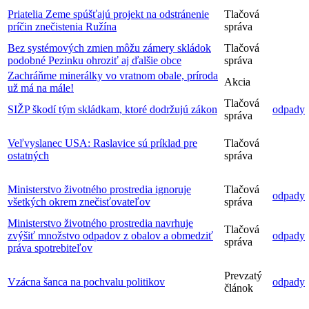
Priatelia Zeme spúšťajú projekt na odstránenie
Tlačová
príčin znečistenia Ružína
správa
Bez systémových zmien môžu zámery skládok
Tlačová
podobné Pezinku ohroziť aj ďalšie obce
správa
Zachráňme minerálky vo vratnom obale, príroda
Akcia
už má na mále!
Tlačová
SIŽP škodí tým skládkam, ktoré dodržujú zákon
odpady
správa
Veľvyslanec USA: Raslavice sú príklad pre
Tlačová
ostatných
správa
Ministerstvo životného prostredia ignoruje
Tlačová
odpady
všetkých okrem znečisťovateľov
správa
Ministerstvo životného prostredia navrhuje
Tlačová
zvýšiť množstvo odpadov z obalov a obmedziť
odpady
správa
práva spotrebiteľov
Prevzatý
Vzácna šanca na pochvalu politikov
odpady
článok