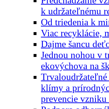
Predchádzanie vz
k udržateľnému r
Od triedenia k mi
Viac recyklácie, 
Dajme šancu deťo
Jednou nohou v tr
ekovýchova na š
Trvaloudržateľné 
klímy a prírodný
prevencie vzniku 