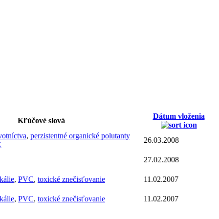
Dátum vloženia
Kľúčové slová
votníctva
,
perzistentné organické polutanty
26.03.2008
C
27.02.2008
kálie
,
PVC
,
toxické znečisťovanie
11.02.2007
kálie
,
PVC
,
toxické znečisťovanie
11.02.2007