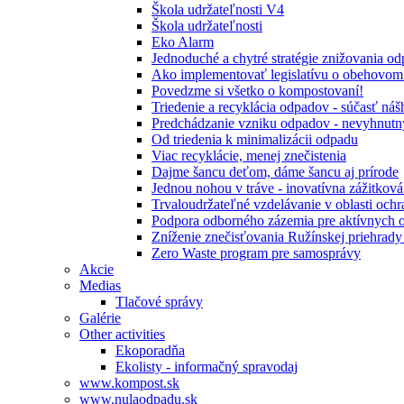
Škola udržateľnosti V4
Škola udržateľnosti
Eko Alarm
Jednoduché a chytré stratégie znižovania 
Ako implementovať legislatívu o obehovom
Povedzme si všetko o kompostovaní!
Triedenie a recyklácia odpadov - súčasť ná
Predchádzanie vzniku odpadov - nevyhnutn
Od triedenia k minimalizácii odpadu
Viac recyklácie, menej znečistenia
Dajme šancu deťom, dáme šancu aj prírode
Jednou nohou v tráve - inovatívna zážitkov
Trvaloudržateľné vzdelávanie v oblasti ochr
Podpora odborného zázemia pre aktívnych 
Zníženie znečisťovania Ružínskej priehrady 
Zero Waste program pre samosprávy
Akcie
Medias
Tlačové správy
Galérie
Other activities
Ekoporadňa
Ekolisty - informačný spravodaj
www.kompost.sk
www.nulaodpadu.sk