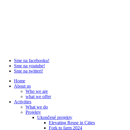
Sme na facebooku!
Sme na youtube!
Sme na twitteri!
Home
About us
Who we are
what we offer
Activities
What we do
Projekty
Ukončené projekty
Elevating Reuse in Cities
Fork to farm 2024