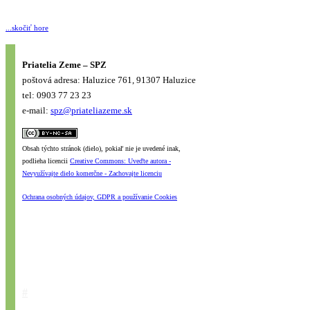
...skočiť hore
Priatelia Zeme – SPZ
poštová adresa: Haluzice 761, 91307 Haluzice
tel: 0903 77 23 23
e-mail:
spz@priateliazeme.sk
Obsah týchto stránok (dielo), pokiaľ nie je uvedené inak,
podlieha licencii
Creative Commons: Uveďte autora -
Nevyužívajte dielo komerčne - Zachovajte licenciu
Ochrana osobných údajov, GDPR a používanie Cookies
#