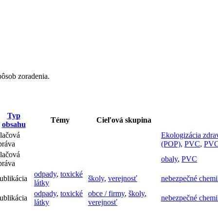
pôsob zoradenia.
Typ
Témy
Cieľová skupina
obsahu
lačová
Ekologizácia zdra
práva
(POP)
,
PVC
,
PV
lačová
obaly
,
PVC
práva
odpady
,
toxické
ublikácia
školy
,
verejnosť
nebezpečné chemi
látky
odpady
,
toxické
obce / firmy
,
školy
,
ublikácia
nebezpečné chemi
látky
verejnosť