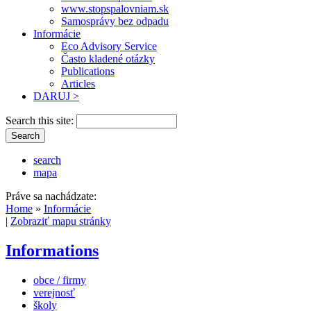
www.stopspalovniam.sk
Samosprávy bez odpadu
Informácie
Eco Advisory Service
Často kladené otázky
Publications
Articles
DARUJ >
Search this site:
search
mapa
Práve sa nachádzate:
Home
»
Informácie
|
Zobraziť mapu stránky
Informations
obce / firmy
verejnosť
školy