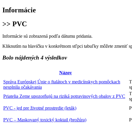
Informácie
>> PVC
Informácie sú zobrazená podľa dátumu pridania.
Kliknutím na hlavičku v konkrétnom stľpci tabuľky môžete zmeniť s
Bolo nájdených 4 výsledkov
Názov
Správa Európskej Únie o ftalátoch v medicínskych pomôckach
T
nesplnila očakávania
s
T
Priatelia Zeme upozorňujú na riziká potravinových obalov z PVC
s
PVC - jed pre životné prostredie (leták)
P
PVC – Maskovaný toxický koktail (brožúra)
P