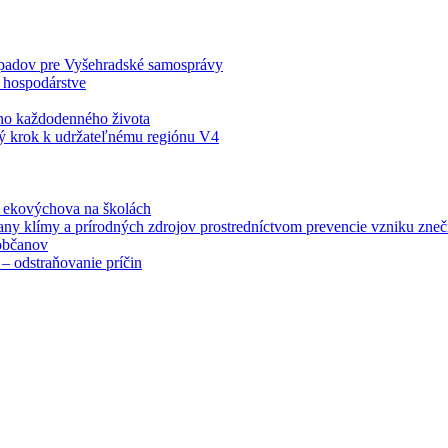
odpadov pre Vyšehradské samosprávy
 hospodárstve
šho každodenného života
ý krok k udržateľnému regiónu V4
á ekovýchova na školách
any klímy a prírodných zdrojov prostredníctvom prevencie vzniku zneči
občanov
– odstraňovanie príčin