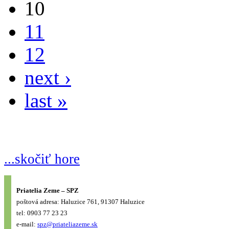
10
11
12
next ›
last »
...skočiť hore
Priatelia Zeme – SPZ
poštová adresa: Haluzice 761, 91307 Haluzice
tel: 0903 77 23 23
e-mail:
spz@priateliazeme.sk