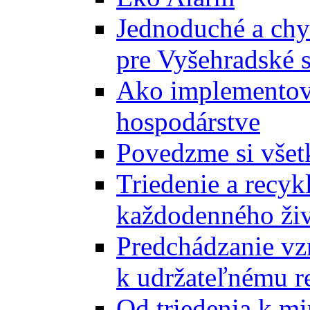
Jednoduché a chyt
pre Vyšehradské 
Ako implementova
hospodárstve
Povedzme si všet
Triedenie a recyk
každodenného ži
Predchádzanie vz
k udržateľnému r
Od triedenia k mi