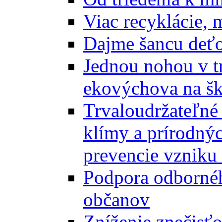
Viac recyklácie, 
Dajme šancu deťo
Jednou nohou v tr
ekovýchova na š
Trvaloudržateľné 
klímy a prírodný
prevencie vzniku 
Podpora odbornéh
občanov
Zníženie znečisťo