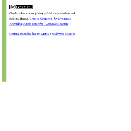
Obsah týchto stránok (dielo), pokiaľ nie je uvedené inak,
podlieha licencii
Creative Commons: Uveďte autora -
Nevyužívajte dielo komerčne - Zachovajte licenciu
Ochrana osobných údajov, GDPR a používanie Cookies
#