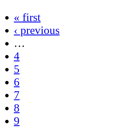
« first
‹ previous
…
4
5
6
7
8
9