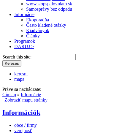
www.stopspalovniam.sk
Samosprávy bez odpadu
Informácie
Ekoporadňa
Často kladené otázky
Kiadványok
Články
Programok
DARUJ >
Search this site:
keresni
mapa
Práve sa nachádzate:
Címlap
»
Informácie
|
Zobraziť mapu stránky
Információk
obce / firmy
verejnosť