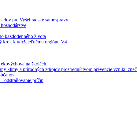
odpadov pre Vyšehradské samosprávy
 hospodárstve
šho každodenného života
ý krok k udržateľnému regiónu V4
á ekovýchova na školách
any klímy a prírodných zdrojov prostredníctvom prevencie vzniku zneči
občanov
– odstraňovanie príčin