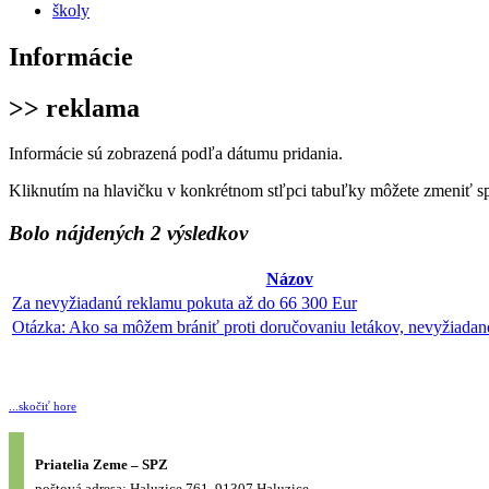
školy
Informácie
>> reklama
Informácie sú zobrazená podľa dátumu pridania.
Kliknutím na hlavičku v konkrétnom stľpci tabuľky môžete zmeniť s
Bolo nájdených 2 výsledkov
Názov
Za nevyžiadanú reklamu pokuta až do 66 300 Eur
Otázka: Ako sa môžem brániť proti doručovaniu letákov, nevyžiadan
...skočiť hore
Priatelia Zeme – SPZ
poštová adresa: Haluzice 761, 91307 Haluzice