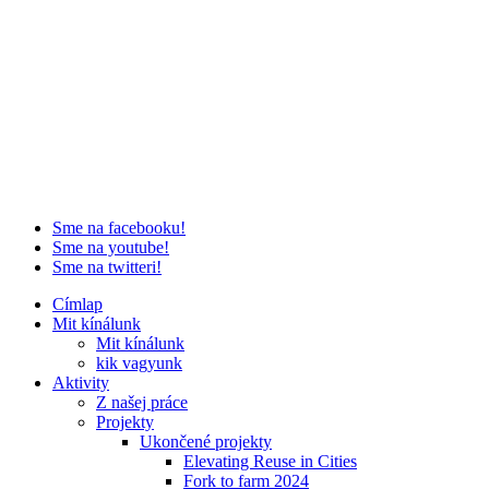
Sme na facebooku!
Sme na youtube!
Sme na twitteri!
Címlap
Mit kínálunk
Mit kínálunk
kik vagyunk
Aktivity
Z našej práce
Projekty
Ukončené projekty
Elevating Reuse in Cities
Fork to farm 2024