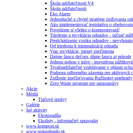
Škola udržateľnosti V4
Škola udržateľnosti
Eko Alarm
Jednoduché a chytré stratégie znižovania 
Ako implementovať legislatívu o obehovom
Povedzme si všetko o kompostovaní!
Triedenie a recyklácia odpadov - súčasť ná
Predchádzanie vzniku odpadov - nevyhnutn
Od triedenia k minimalizácii odpadu
Viac recyklácie, menej znečistenia
Dajme šancu deťom, dáme šancu aj prírode
Jednou nohou v tráve - inovatívna zážitkov
Trvaloudržateľné vzdelávanie v oblasti ochr
Podpora odborného zázemia pre aktívnych 
Zníženie znečisťovania Ružínskej priehrady 
Zero Waste program pre samosprávy
Akcie
Médiá
Tlačové správy
Galérie
Iné aktivity
Ekoporadňa
Ekolisty - informačný spravodaj
www.kompost.sk
www.nulaodpadu.sk