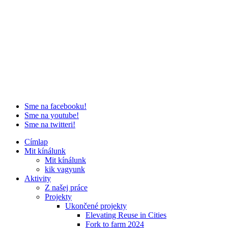
Sme na facebooku!
Sme na youtube!
Sme na twitteri!
Címlap
Mit kínálunk
Mit kínálunk
kik vagyunk
Aktivity
Z našej práce
Projekty
Ukončené projekty
Elevating Reuse in Cities
Fork to farm 2024