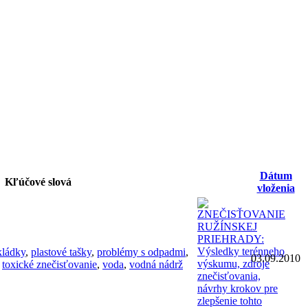
Dátum
Kľúčové slová
vloženia
kládky
,
plastové tašky
,
problémy s odpadmi
,
03.09.2010
,
toxické znečisťovanie
,
voda
,
vodná nádrž