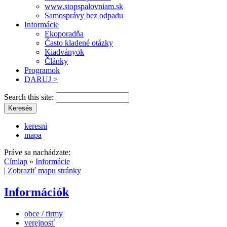
www.stopspalovniam.sk
Samosprávy bez odpadu
Informácie
Ekoporadňa
Často kladené otázky
Kiadványok
Články
Programok
DARUJ >
Search this site:
keresni
mapa
Práve sa nachádzate:
Címlap
»
Informácie
|
Zobraziť mapu stránky
Információk
obce / firmy
verejnosť