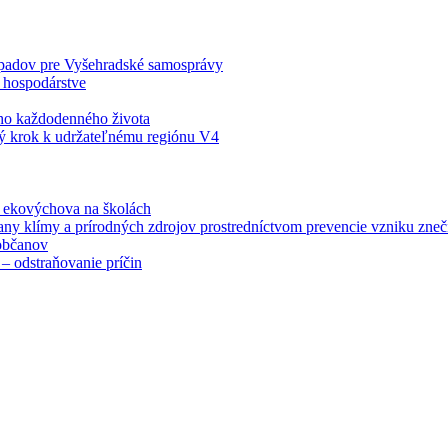
odpadov pre Vyšehradské samosprávy
 hospodárstve
šho každodenného života
ý krok k udržateľnému regiónu V4
á ekovýchova na školách
any klímy a prírodných zdrojov prostredníctvom prevencie vzniku zneči
občanov
– odstraňovanie príčin