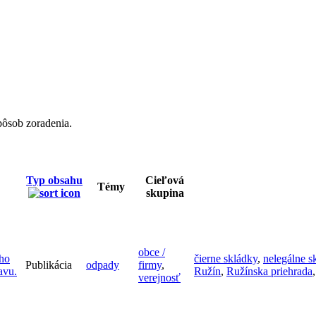
pôsob zoradenia.
Typ obsahu
Cieľová
Témy
skupina
obce /
ho
čierne skládky
,
nelegálne s
Publikácia
odpady
firmy
,
avu.
Ružín
,
Ružínska priehrada
verejnosť