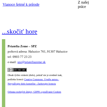
Z našej
Vianoce šetrné k prírode
práce
...skočiť hore
Priatelia Zeme – SPZ
poštová adresa: Haluzice 761, 91307 Haluzice
tel: 0903 77 23 23
e-mail:
spz@priateliazeme.sk
Obsah týchto stránok (dielo), pokiaľ nie je uvedené inak,
podlieha licencii
Creative Commons: Uveďte autora -
Nevyužívajte dielo komerčne - Zachovajte licenciu
Ochrana osobných údajov, GDPR a používanie Cookies