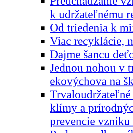
Predchádzanie vz
k udržateľnému r
Od triedenia k mi
Viac recyklácie, 
Dajme šancu deťo
Jednou nohou v tr
ekovýchova na š
Trvaloudržateľné 
klímy a prírodný
prevencie vzniku 