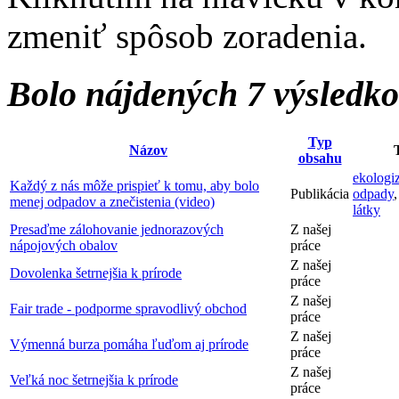
zmeniť spôsob zoradenia.
Bolo nájdených 7 výsledk
Typ
Názov
obsahu
ekologi
Každý z nás môže prispieť k tomu, aby bolo
Publikácia
odpady
menej odpadov a znečistenia (video)
látky
Presaďme zálohovanie jednorazových
Z našej
nápojových obalov
práce
Z našej
Dovolenka šetrnejšia k prírode
práce
Z našej
Fair trade - podporme spravodlivý obchod
práce
Z našej
Výmenná burza pomáha ľuďom aj prírode
práce
Z našej
Veľká noc šetrnejšia k prírode
práce