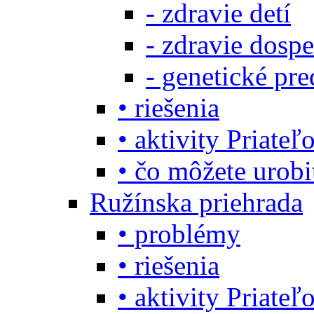
- zdravie detí
- zdravie dosp
- genetické pre
• riešenia
• aktivity Priate
• čo môžete urob
Ružínska priehrada
• problémy
• riešenia
• aktivity Priate