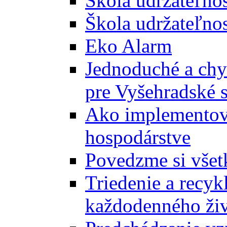
Škola udržateľno
Škola udržateľnos
Eko Alarm
Jednoduché a chyt
pre Vyšehradské 
Ako implementova
hospodárstve
Povedzme si všet
Triedenie a recyk
každodenného ži