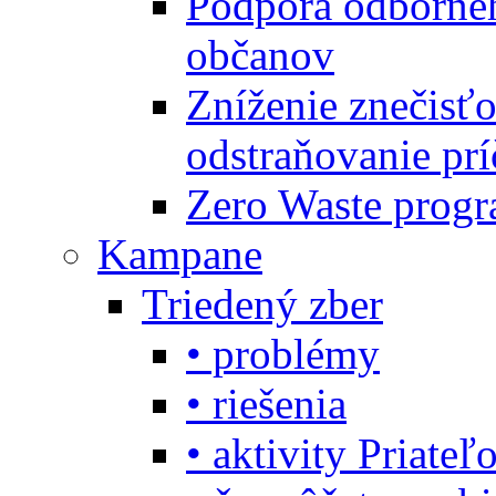
Podpora odbornéh
občanov
Zníženie znečisťo
odstraňovanie prí
Zero Waste progr
Kampane
Triedený zber
• problémy
• riešenia
• aktivity Priate