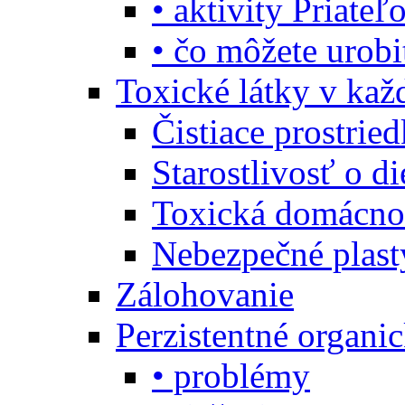
• aktivity Priate
• čo môžete urob
Toxické látky v ka
Čistiace prostrie
Starostlivosť o di
Toxická domácno
Nebezpečné plast
Zálohovanie
Perzistentné organi
• problémy