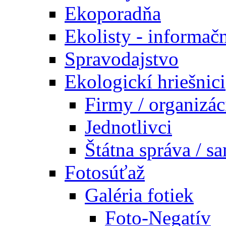
Ekoporadňa
Ekolisty - informač
Spravodajstvo
Ekologickí hriešnici
Firmy / organizác
Jednotlivci
Štátna správa / s
Fotosúťaž
Galéria fotiek
Foto-Negatív