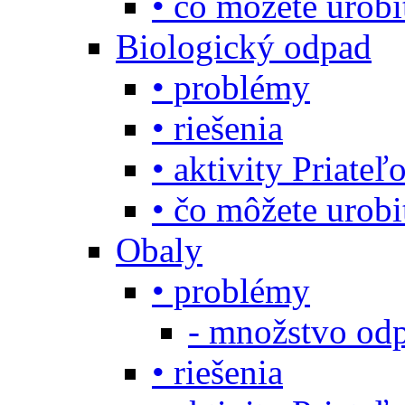
• čo môžete urob
Biologický odpad
• problémy
• riešenia
• aktivity Priate
• čo môžete urob
Obaly
• problémy
- množstvo odp
• riešenia