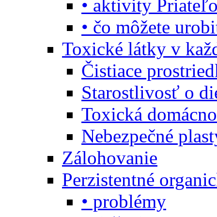
• aktivity Priate
• čo môžete urob
Toxické látky v ka
Čistiace prostrie
Starostlivosť o di
Toxická domácno
Nebezpečné plast
Zálohovanie
Perzistentné organi
• problémy