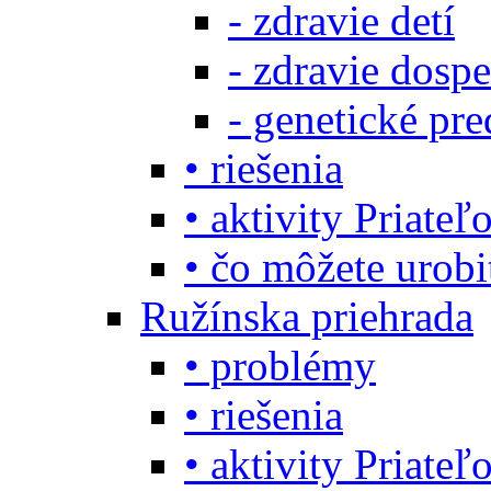
- zdravie detí
- zdravie dosp
- genetické pre
• riešenia
• aktivity Priate
• čo môžete urob
Ružínska priehrada
• problémy
• riešenia
• aktivity Priate