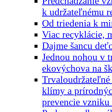
Predchádzanie vz
k udržateľnému r
Od triedenia k mi
Viac recyklácie, 
Dajme šancu deťo
Jednou nohou v tr
ekovýchova na š
Trvaloudržateľné 
klímy a prírodný
prevencie vzniku 