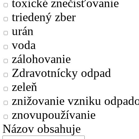
toxické znečisťovanie
triedený zber
urán
voda
zálohovanie
Zdravotnícky odpad
zeleň
znižovanie vzniku odpad
znovupoužívanie
Názov obsahuje