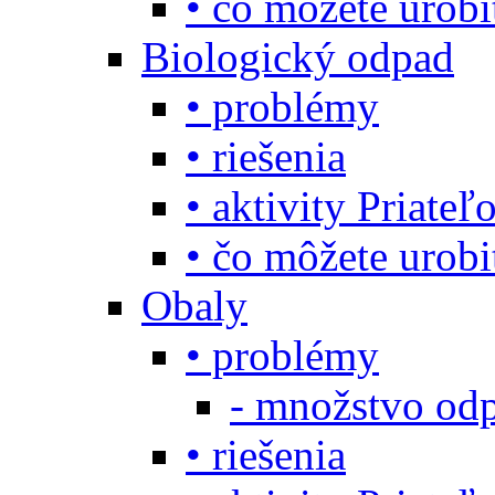
• čo môžete urob
Biologický odpad
• problémy
• riešenia
• aktivity Priate
• čo môžete urob
Obaly
• problémy
- množstvo odp
• riešenia