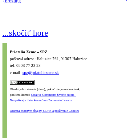
(brožúra)
...skočiť hore
Priatelia Zeme – SPZ
poštová adresa: Haluzice 761, 91307 Haluzice
tel: 0903 77 23 23
e-mail:
spz@priateliazeme.sk
Obsah týchto stránok (dielo), pokiaľ nie je uvedené inak,
podlieha licencii
Creative Commons: Uveďte autora -
Nevyužívajte dielo komerčne - Zachovajte licenciu
Ochrana osobných údajov, GDPR a používanie Cookies