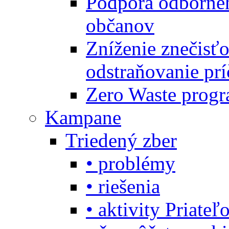
Podpora odbornéh
občanov
Zníženie znečisťo
odstraňovanie prí
Zero Waste progr
Kampane
Triedený zber
• problémy
• riešenia
• aktivity Priate