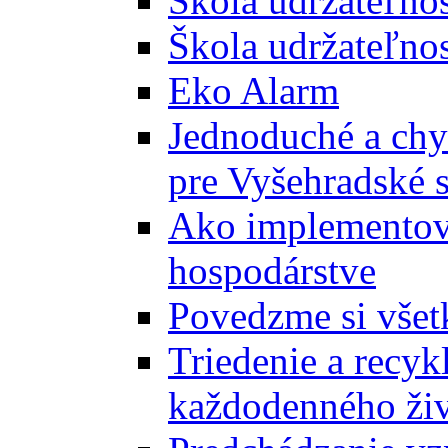
Škola udržateľno
Škola udržateľnos
Eko Alarm
Jednoduché a chyt
pre Vyšehradské 
Ako implementova
hospodárstve
Povedzme si všet
Triedenie a recyk
každodenného ži