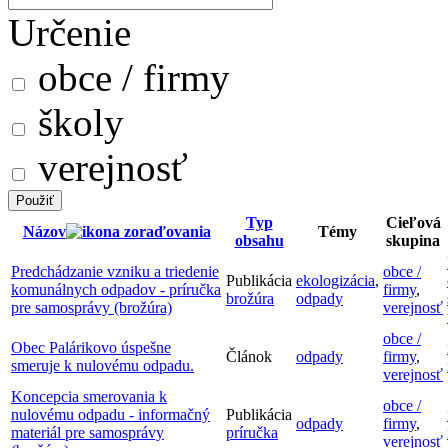
Určenie
obce / firmy
školy
verejnosť
Typ
Cieľová
Názov
Témy
obsahu
skupina
Predchádzanie vzniku a triedenie
obce /
Publikácia
ekologizácia
,
komunálnych odpadov - príručka
firmy
,
brožúra
odpady
pre samosprávy (brožúra)
verejnosť
obce /
Obec Palárikovo úspešne
Článok
odpady
firmy
,
smeruje k nulovému odpadu.
verejnosť
Koncepcia smerovania k
obce /
nulovému odpadu - informačný
Publikácia
odpady
firmy
,
materiál pre samosprávy
príručka
verejnosť