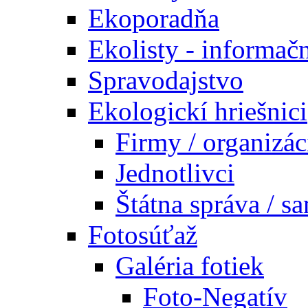
Ekoporadňa
Ekolisty - informač
Spravodajstvo
Ekologickí hriešnici
Firmy / organizác
Jednotlivci
Štátna správa / s
Fotosúťaž
Galéria fotiek
Foto-Negatív