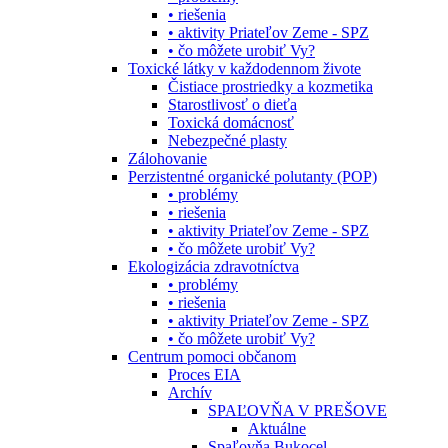
• riešenia
• aktivity Priateľov Zeme - SPZ
• čo môžete urobiť Vy?
Toxické látky v každodennom živote
Čistiace prostriedky a kozmetika
Starostlivosť o dieťa
Toxická domácnosť
Nebezpečné plasty
Zálohovanie
Perzistentné organické polutanty (POP)
• problémy
• riešenia
• aktivity Priateľov Zeme - SPZ
• čo môžete urobiť Vy?
Ekologizácia zdravotníctva
• problémy
• riešenia
• aktivity Priateľov Zeme - SPZ
• čo môžete urobiť Vy?
Centrum pomoci občanom
Proces EIA
Archív
SPAĽOVŇA V PREŠOVE
Aktuálne
Spaľovňa Bukocel