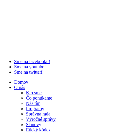
Sme na facebooku!
Sme na youtube!
Sme na twitteri!
Domov
O nás
Kto sme
Čo ponúkame
Náš tím
Programy
Správna rada
Výročné správy
Stanovy
Etický kódex