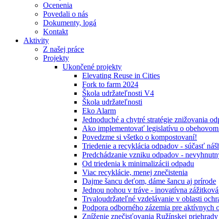
Ocenenia
Povedali o nás
Dokumenty, logá
Kontakt
Aktivity
Z našej práce
Projekty
Ukončené projekty
Elevating Reuse in Cities
Fork to farm 2024
Škola udržateľnosti V4
Škola udržateľnosti
Eko Alarm
Jednoduché a chytré stratégie znižovania 
Ako implementovať legislatívu o obehovom
Povedzme si všetko o kompostovaní!
Triedenie a recyklácia odpadov - súčasť ná
Predchádzanie vzniku odpadov - nevyhnutn
Od triedenia k minimalizácii odpadu
Viac recyklácie, menej znečistenia
Dajme šancu deťom, dáme šancu aj prírode
Jednou nohou v tráve - inovatívna zážitkov
Trvaloudržateľné vzdelávanie v oblasti ochr
Podpora odborného zázemia pre aktívnych 
Zníženie znečisťovania Ružínskej priehrady 