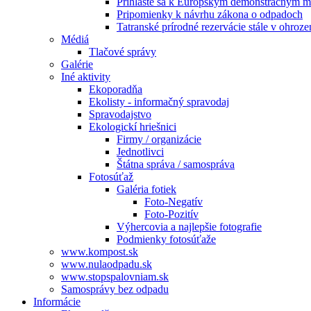
Prihláste sa k Európskym demonštračným m
Pripomienky k návrhu zákona o odpadoch
Tatranské prírodné rezervácie stále v ohroze
Médiá
Tlačové správy
Galérie
Iné aktivity
Ekoporadňa
Ekolisty - informačný spravodaj
Spravodajstvo
Ekologickí hriešnici
Firmy / organizácie
Jednotlivci
Štátna správa / samospráva
Fotosúťaž
Galéria fotiek
Foto-Negatív
Foto-Pozitív
Výhercovia a najlepšie fotografie
Podmienky fotosúťaže
www.kompost.sk
www.nulaodpadu.sk
www.stopspalovniam.sk
Samosprávy bez odpadu
Informácie