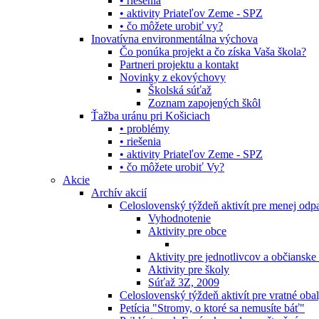
• riešenia
• aktivity Priateľov Zeme - SPZ
• čo môžete urobiť vy?
Inovatívna environmentálna výchova
Čo ponúka projekt a čo získa Vaša škola?
Partneri projektu a kontakt
Novinky z ekovýchovy
Školská súťaž
Zoznam zapojených škôl
Ťažba uránu pri Košiciach
• problémy
• riešenia
• aktivity Priateľov Zeme - SPZ
• čo môžete urobiť Vy?
Akcie
Archív akcií
Celoslovenský týždeň aktivít pre menej od
Vyhodnotenie
Aktivity pre obce
Aktivity pre jednotlivcov a občianske
Aktivity pre školy
Súťaž 3Z, 2009
Celoslovenský týždeň aktivít pre vratné oba
Petícia "Stromy, o ktoré sa nemusíte báť"