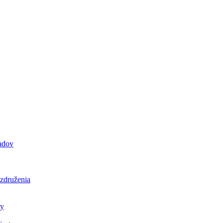
padov
 združenia
ly