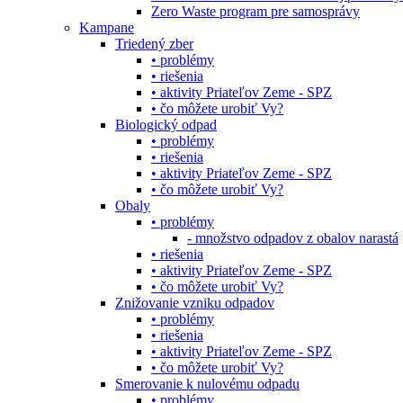
Zero Waste program pre samosprávy
Kampane
Triedený zber
• problémy
• riešenia
• aktivity Priateľov Zeme - SPZ
• čo môžete urobiť Vy?
Biologický odpad
• problémy
• riešenia
• aktivity Priateľov Zeme - SPZ
• čo môžete urobiť Vy?
Obaly
• problémy
- množstvo odpadov z obalov narastá
• riešenia
• aktivity Priateľov Zeme - SPZ
• čo môžete urobiť Vy?
Znižovanie vzniku odpadov
• problémy
• riešenia
• aktivity Priateľov Zeme - SPZ
• čo môžete urobiť Vy?
Smerovanie k nulovému odpadu
• problémy