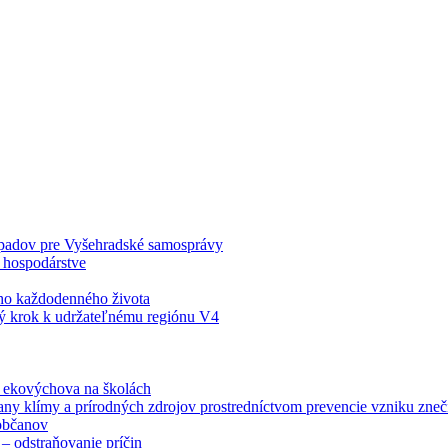
odpadov pre Vyšehradské samosprávy
 hospodárstve
šho každodenného života
ý krok k udržateľnému regiónu V4
á ekovýchova na školách
any klímy a prírodných zdrojov prostredníctvom prevencie vzniku zneči
občanov
– odstraňovanie príčin