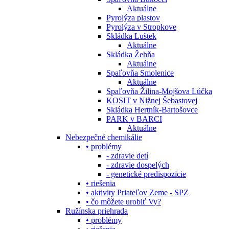
Aktuálne
Pyrolýza plastov
Pyrolýza v Stropkove
Skládka Luštek
Aktuálne
Skládka Žehňa
Aktuálne
Spaľovňa Smolenice
Aktuálne
Spaľovňa Žilina-Mojšova Lúčka
KOSIT v Nižnej Šebastovej
Skládka Hertník-Bartošovce
PARK v BARCI
Aktuálne
Nebezpečné chemikálie
• problémy
- zdravie detí
- zdravie dospelých
- genetické predispozície
• riešenia
• aktivity Priateľov Zeme - SPZ
• čo môžete urobiť Vy?
Ružínska priehrada
• problémy