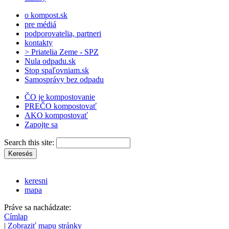
o kompost.sk
pre médiá
podporovatelia, partneri
kontakty
> Priatelia Zeme - SPZ
Nula odpadu.sk
Stop spaľovniam.sk
Samosprávy bez odpadu
ČO je kompostovanie
PREČO kompostovať
AKO kompostovať
Zapojte sa
Search this site:
keresni
mapa
Práve sa nachádzate:
Címlap
|
Zobraziť mapu stránky