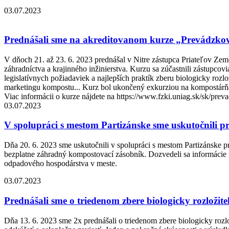
03.07.2023
Prednášali sme na akreditovanom kurze „Prevádzkov
V dňoch 21. až 23. 6. 2023 prednášal v Nitre zástupca Priateľov Z
záhradníctva a krajinného inžinierstva. Kurzu sa zúčastnili zástupc
legislatívnych požiadaviek a najlepších praktík zberu biologicky roz
marketingu kompostu... Kurz bol ukončený exkurziou na kompostár
Viac informácii o kurze nájdete na https://www.fzki.uniag.sk/sk/pre
03.07.2023
V spolupráci s mestom Partizánske sme uskutočnili
Dňa 20. 6. 2023 sme uskutočnili v spolupráci s mestom Partizánske 
bezplatne záhradný kompostovací zásobník. Dozvedeli sa informácie 
odpadového hospodárstva v meste.
03.07.2023
Prednášali sme o triedenom zbere biologicky rozloži
Dňa 13. 6. 2023 sme 2x prednášali o triedenom zbere biologicky roz