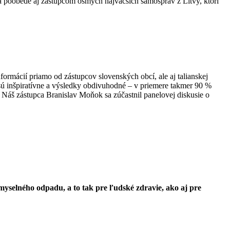
 a poobede aj zástupcom ôsmych najväčších samospráv z Litvy, ktorí
rmácií priamo od zástupcov slovenských obcí, ale aj talianskej
 sú inšpiratívne a výsledky obdivuhodné – v priemere takmer 90 %
Náš zástupca Branislav Moňok sa zúčastnil panelovej diskusie o
selného odpadu, a to tak pre ľudské zdravie, ako aj pre