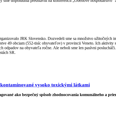
dky sme dopoludnia predstavili na konferencii „Obehové hospodárstvo“
rganizovalo JRK Slovensko. Dozvedeli sme sa množstvo užitočných info
tve 49 obciam (552-tisíc obyvateľov) v provincii Veneto. Ich aktivity
odpadov na obyvateľa ročne. Ale neboli sme len pasívni poslucháči. 
estách SR.
 kontaminované vysoko toxickými látkami
agované ako bezpečný spôsob zhodnocovania komunálneho a priemy