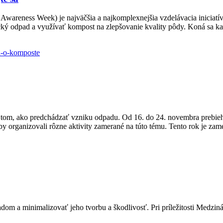
areness Week) je najväčšia a najkomplexnejšia vzdelávacia iniciatív
cký odpad a využívať kompost na zlepšovanie kvality pôdy. Koná sa k
a-o-komposte
o tom, ako predchádzať vzniku odpadu. Od 16. do 24. novembra prebie
by organizovali rôzne aktivity zamerané na túto tému. Tento rok je zame
dom a minimalizovať jeho tvorbu a škodlivosť. Pri príležitosti Medzin