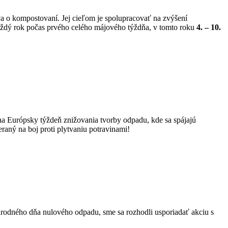
a o kompostovaní. Jej cieľom je spolupracovať na zvýšení
aždý rok počas prvého celého májového týždňa, v tomto roku
4. – 10.
ha Európsky týždeň znižovania tvorby odpadu, kde sa spájajú
raný na boj proti plytvaniu potravinami!
árodného dňa nulového odpadu, sme sa rozhodli usporiadať akciu s