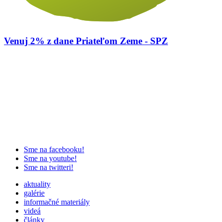
Venuj 2% z dane Priateľom Zeme - SPZ
Sme na facebooku!
Sme na youtube!
Sme na twitteri!
aktuality
galérie
informačné materiály
videá
články