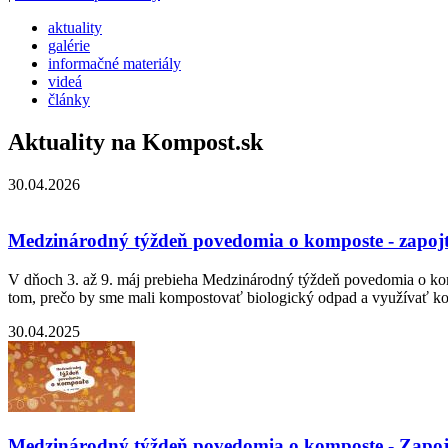
aktuality
galérie
informačné materiály
videá
články
Aktuality na Kompost.sk
30.04.2026
Medzinárodný týždeň povedomia o komposte - zapojt
V dňoch 3. až 9. máj prebieha Medzinárodný týždeň povedomia o komp
tom, prečo by sme mali kompostovať biologický odpad a využívať ko
30.04.2025
Medzinárodný týždeň povedomia o komposte - Zapoj