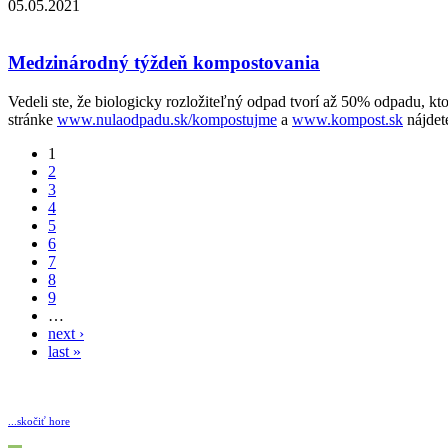
05.05.2021
Medzinárodný týždeň kompostovania
Vedeli ste, že biologicky rozložiteľný odpad tvorí až 50% odpadu, 
stránke
www.nulaodpadu.sk/kompostujme
a
www.kompost.sk
nájdet
1
2
3
4
5
6
7
8
9
…
next ›
last »
...skočiť hore