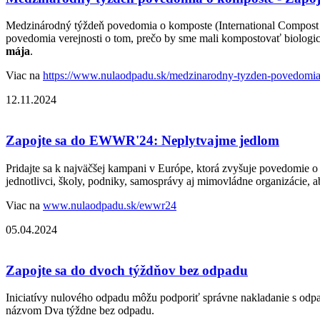
Medzinárodný týždeň povedomia o komposte (International Compost Aw
povedomia verejnosti o tom, prečo by sme mali kompostovať biologi
mája
.
Viac na
https://www.nulaodpadu.sk/medzinarodny-tyzden-povedomi
12.11.2024
Zapojte sa do EWWR'24: Neplytvajme jedlom
Pridajte sa k najväčšej kampani v Európe, ktorá zvyšuje povedomie 
jednotlivci, školy, podniky, samosprávy aj mimovládne organizácie, a
Viac na
www.nulaodpadu.sk/ewwr24
05.04.2024
Zapojte sa do dvoch týždňov bez odpadu
Iniciatívy nulového odpadu môžu podporiť správne nakladanie s odpa
názvom Dva týždne bez odpadu.