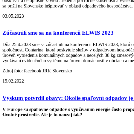
odskúšať a celoplošne zaviesť. Jeden a pol ročné skúsenosti a výsle
sa prišli na Slovensko inšpirovať v oblasti odpadového hospodárstva.
03.05.2023
Zúčastnili sme sa na konferencii ELWIS 2023
Dňa 25.4.2023 sme sa zúčastnili na konferencii ELWIS 2023, ktorú o
spoločnosti Contarina, ktorá poskytuje služby v odpadovom hospodárs
úroveň vytriedenia komunálnych odpadov a necelých 38 kg zmesových 
využívaní evidenčného systému na úrovni domácností v obciach a m
Zdroj foto: facebook JRK Slovensko
15.02.2022
Výskum potvrdil obavy: Okolie spaľovní odpadov je
V Európe sú spaľovne odpadov s využívaním energie často prop
životné prostredie. Ale je to naozaj tak?