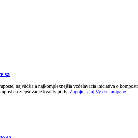
e sa
oste, najväčšia a najkomplexnejšia vzdelávacia iniciatíva o komposto
mpost na zlepšovanie kvality pôdy.
Zapojte sa aj Vy do kampane.
te sa