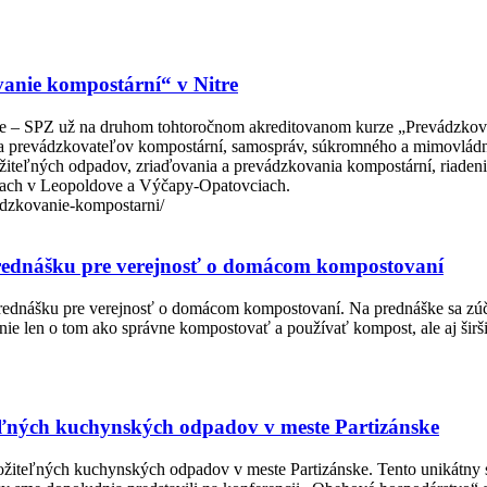
anie kompostární“ v Nitre
eme – SPZ už na druhom tohtoročnom akreditovanom kurze „Prevádzkov
ovia prevádzkovateľov kompostární, samospráv, súkromného a mimovládn
ložiteľných odpadov, zriaďovania a prevádzkovania kompostární, riadenia
ňach v Leopoldove a Výčapy-Opatovciach.
vadzkovanie-kompostarni/
 prednášku pre verejnosť o domácom kompostovaní
prednášku pre verejnosť o domácom kompostovaní. Na prednáške sa zúča
nie len o tom ako správne kompostovať a používať kompost, ale aj širš
teľných kuchynských odpadov v meste Partizánske
ložiteľných kuchynských odpadov v meste Partizánske. Tento unikátny 