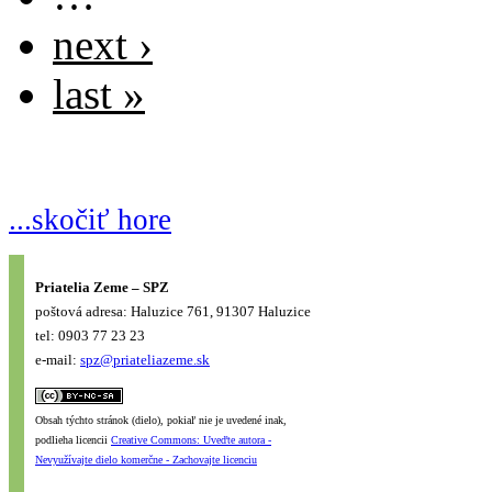
next ›
last »
...skočiť hore
Priatelia Zeme – SPZ
poštová adresa: Haluzice 761, 91307 Haluzice
tel: 0903 77 23 23
e-mail:
spz@priateliazeme.sk
Obsah týchto stránok (dielo), pokiaľ nie je uvedené inak,
podlieha licencii
Creative Commons: Uveďte autora -
Nevyužívajte dielo komerčne - Zachovajte licenciu