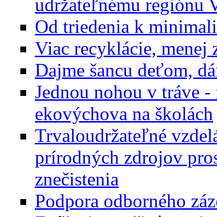
udržateľnému regiónu 
Od triedenia k minimal
Viac recyklácie, menej 
Dajme šancu deťom, dám
Jednou nohou v tráve - 
ekovýchova na školách
Trvaloudržateľné vzdelá
prírodných zdrojov pro
znečistenia
Podpora odborného záz