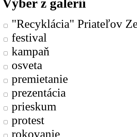
Výber z galérií
"Recyklácia" Priateľov Z
festival
kampaň
osveta
premietanie
prezentácia
prieskum
protest
rokovanie