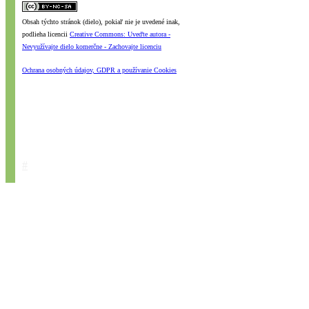
Obsah týchto stránok (dielo), pokiaľ nie je uvedené inak,
podlieha licencii
Creative Commons: Uveďte autora -
Nevyužívajte dielo komerčne - Zachovajte licenciu
Ochrana osobných údajov, GDPR a používanie Cookies
#