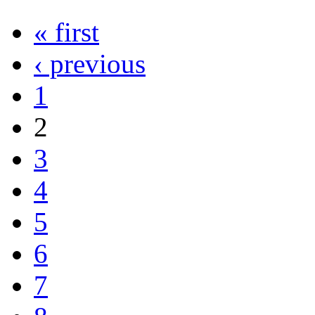
« first
‹ previous
1
2
3
4
5
6
7