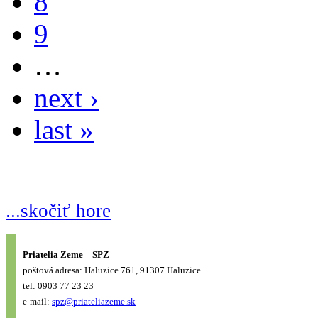
8
9
…
next ›
last »
...skočiť hore
Priatelia Zeme – SPZ
poštová adresa: Haluzice 761, 91307 Haluzice
tel: 0903 77 23 23
e-mail:
spz@priateliazeme.sk