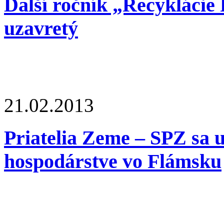
Ďalší ročník „Recyklácie
uzavretý
21.02.2013
Priatelia Zeme – SPZ sa 
hospodárstve vo Flámsku