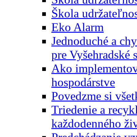
Škola udržateľnos
Eko Alarm
Jednoduché a chyt
pre Vyšehradské 
Ako implementova
hospodárstve
Povedzme si všet
Triedenie a recyk
každodenného ži