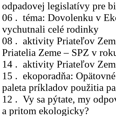
odpadovej legislatívy pre b
06 .
téma: Dovolenku v Ek
vychutnali celé rodinky
08 .
aktivity Priateľov Ze
Priatelia Zeme – SPZ v ro
14 .
aktivity Priateľov Zem
15 .
ekoporadňa: Opätovné 
paleta príkladov použitia pa
12 . Vy sa pýtate, my odpo
a pritom ekologicky?