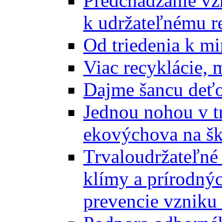
Predchádzanie vz
k udržateľnému r
Od triedenia k mi
Viac recyklácie, 
Dajme šancu deťo
Jednou nohou v tr
ekovýchova na š
Trvaloudržateľné 
klímy a prírodný
prevencie vzniku 