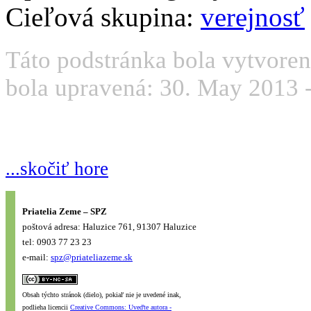
Cieľová skupina:
verejnosť
Táto podstránka bola vytvoren
bola upravená: 30. May 2013 -
...skočiť hore
Priatelia Zeme – SPZ
poštová adresa: Haluzice 761, 91307 Haluzice
tel: 0903 77 23 23
e-mail:
spz@priateliazeme.sk
Obsah týchto stránok (dielo), pokiaľ nie je uvedené inak,
podlieha licencii
Creative Commons: Uveďte autora -