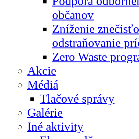
Podpora odbornéh
občanov
Zníženie znečisťo
odstraňovanie prí
Zero Waste progr
Akcie
Médiá
Tlačové správy
Galérie
Iné aktivity