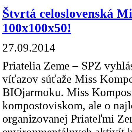
Štvrtá celoslovenská 
100x100x50!
27.09.2014
Priatelia Zeme – SPZ vyhlás
víťazov súťaže Miss Kompo
BIOjarmoku. Miss Kompost n
kompostoviskom, ale o naj
organizovanej Priateľmi Z
environmentálnych aktivít 