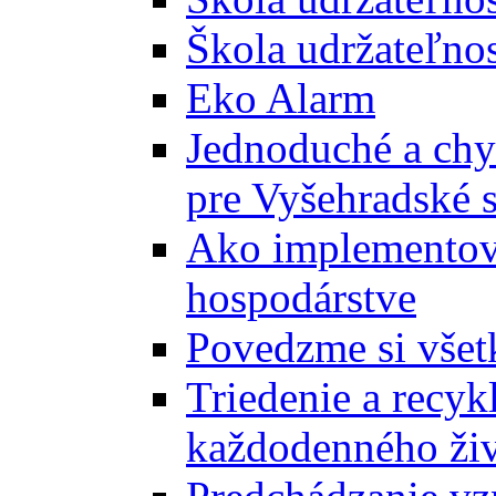
Škola udržateľnos
Eko Alarm
Jednoduché a chyt
pre Vyšehradské 
Ako implementova
hospodárstve
Povedzme si všet
Triedenie a recyk
každodenného ži