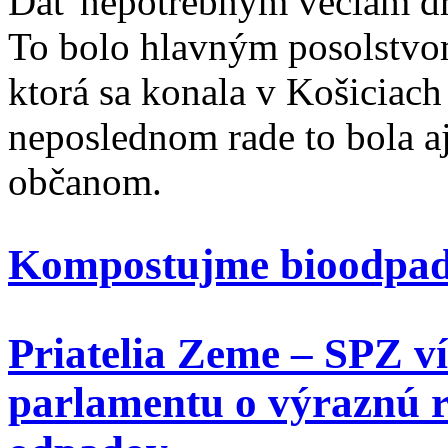
Dať nepotrebným veciam dr
To bolo hlavným posolstvo
ktorá sa konala v Košiciach
neposlednom rade to bola a
občanom.
Kompostujme bioodpad,
Priatelia Zeme – SPZ v
parlamentu o výraznú r