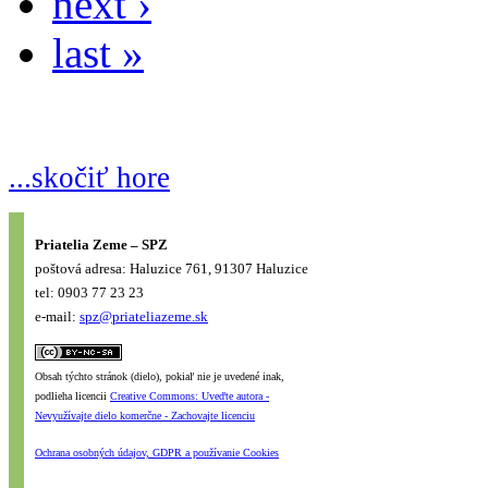
next ›
last »
...skočiť hore
Priatelia Zeme – SPZ
poštová adresa: Haluzice 761, 91307 Haluzice
tel: 0903 77 23 23
e-mail:
spz@priateliazeme.sk
Obsah týchto stránok (dielo), pokiaľ nie je uvedené inak,
podlieha licencii
Creative Commons: Uveďte autora -
Nevyužívajte dielo komerčne - Zachovajte licenciu
Ochrana osobných údajov, GDPR a používanie Cookies