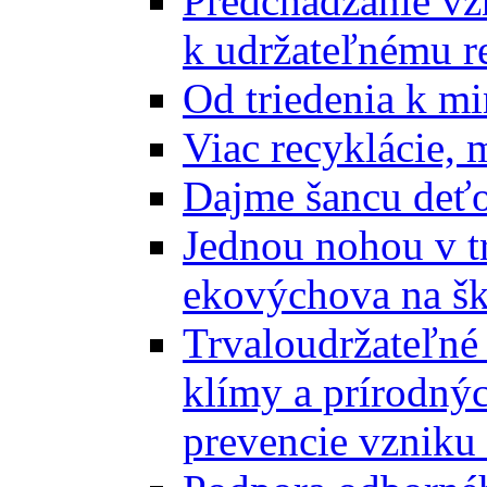
Predchádzanie vz
k udržateľnému r
Od triedenia k mi
Viac recyklácie, 
Dajme šancu deťo
Jednou nohou v tr
ekovýchova na š
Trvaloudržateľné 
klímy a prírodný
prevencie vzniku 