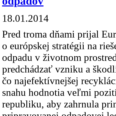
odpadov
18.01.2014
Pred troma dňami prijal Eu
o európskej stratégii na ri
odpadu v životnom prostred
predchádzať vzniku a škodl
čo najefektívnejšej recyklác
snahu hodnotia veľmi pozit
republiku, aby zahrnula pri
pripravovanej odpadovej leg