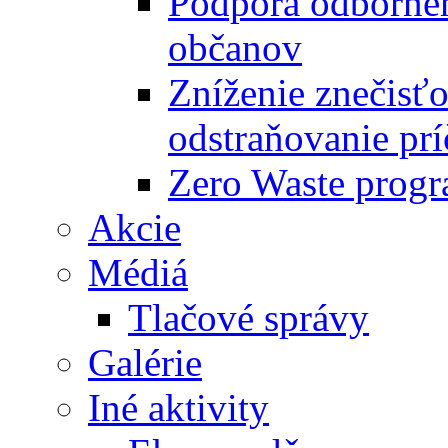
Podpora odbornéh
občanov
Zníženie znečisťo
odstraňovanie prí
Zero Waste progr
Akcie
Médiá
Tlačové správy
Galérie
Iné aktivity