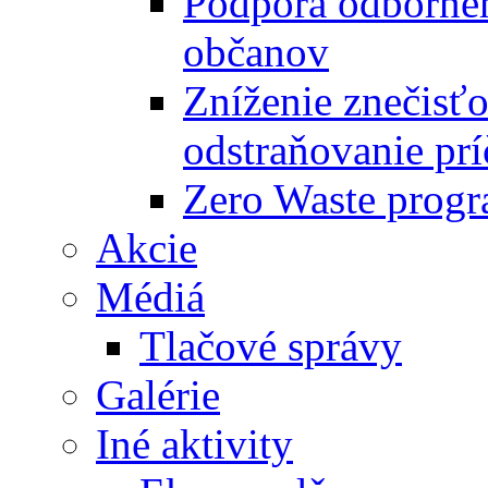
Podpora odbornéh
občanov
Zníženie znečisťo
odstraňovanie prí
Zero Waste progr
Akcie
Médiá
Tlačové správy
Galérie
Iné aktivity