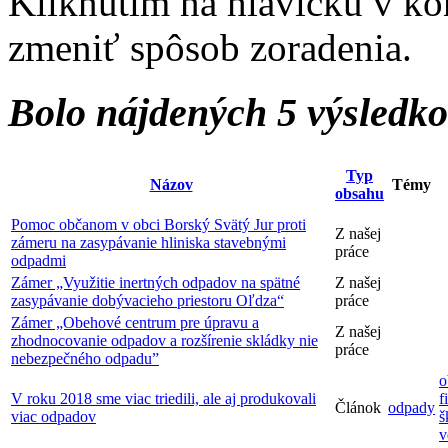
Kliknutím na hlavičku v ko
zmeniť spôsob zoradenia.
Bolo nájdených 5 výsledk
Typ
Názov
Témy
obsahu
Pomoc občanom v obci Borský Svätý Jur proti
Z našej
zámeru na zasypávanie hliniska stavebnými
práce
odpadmi
Zámer „Využitie inertných odpadov na spätné
Z našej
zasypávanie dobývacieho priestoru Oľdza“
práce
Zámer „Obehové centrum pre úpravu a
Z našej
zhodnocovanie odpadov a rozšírenie skládky nie
práce
nebezpečného odpadu”
o
V roku 2018 sme viac triedili, ale aj produkovali
f
Článok
odpady
viac odpadov
š
v