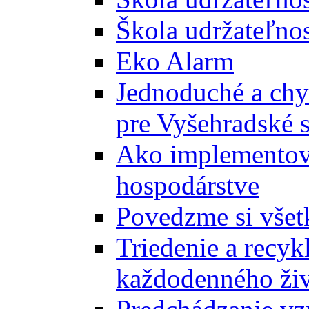
Škola udržateľnos
Eko Alarm
Jednoduché a chyt
pre Vyšehradské 
Ako implementova
hospodárstve
Povedzme si všet
Triedenie a recyk
každodenného ži