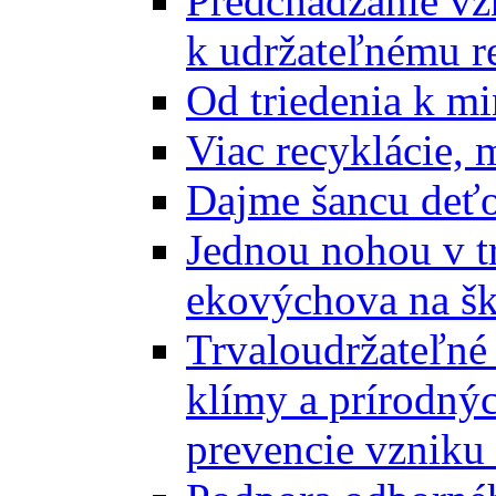
Predchádzanie vz
k udržateľnému r
Od triedenia k mi
Viac recyklácie, 
Dajme šancu deťo
Jednou nohou v tr
ekovýchova na š
Trvaloudržateľné 
klímy a prírodný
prevencie vzniku 