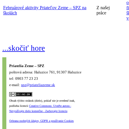
o
Februárové aktivity Priateľov Zeme – SPZ na
Z našej
f
školách
práce
š
v
...skočiť hore
Priatelia Zeme – SPZ
poštová adresa: Haluzice 761, 91307 Haluzice
tel: 0903 77 23 23
e-mail:
spz@priateliazeme.sk
Obsah týchto stránok (dielo), pokiaľ nie je uvedené inak,
podlieha licencii
Creative Commons: Uveďte autora -
Nevyužívajte dielo komerčne - Zachovajte licenciu
Ochrana osobných údajov, GDPR a používanie Cookies