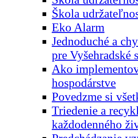
Škola udržateľnos
Eko Alarm
Jednoduché a chyt
pre Vyšehradské 
Ako implementova
hospodárstve
Povedzme si všet
Triedenie a recyk
každodenného ži