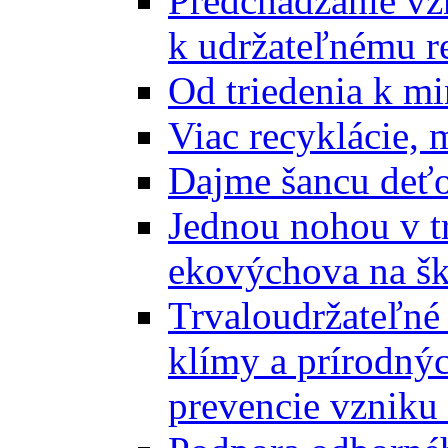
Predchádzanie vz
k udržateľnému r
Od triedenia k mi
Viac recyklácie, 
Dajme šancu deťo
Jednou nohou v tr
ekovýchova na š
Trvaloudržateľné 
klímy a prírodný
prevencie vzniku 