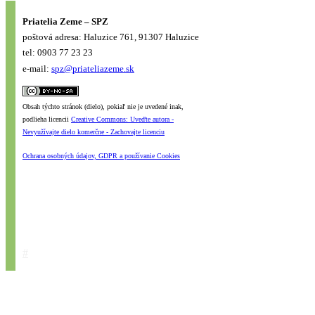
Priatelia Zeme – SPZ
poštová adresa: Haluzice 761, 91307 Haluzice
tel: 0903 77 23 23
e-mail:
spz@priateliazeme.sk
Obsah týchto stránok (dielo), pokiaľ nie je uvedené inak,
podlieha licencii
Creative Commons: Uveďte autora -
Nevyužívajte dielo komerčne - Zachovajte licenciu
Ochrana osobných údajov, GDPR a používanie Cookies
#