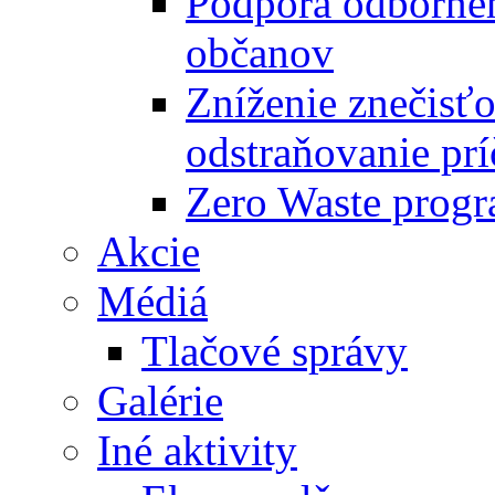
Podpora odbornéh
občanov
Zníženie znečisťo
odstraňovanie prí
Zero Waste progr
Akcie
Médiá
Tlačové správy
Galérie
Iné aktivity