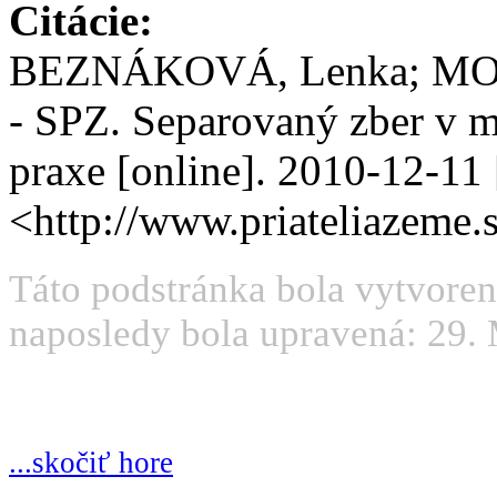
Citácie:
BEZNÁKOVÁ, Lenka; MOŇOK
- SPZ. Separovaný zber v me
praxe [online].
2010-12-11
<http://www.priateliazeme.
Táto podstránka bola vytvoren
naposledy bola upravená: 29. 
...skočiť hore