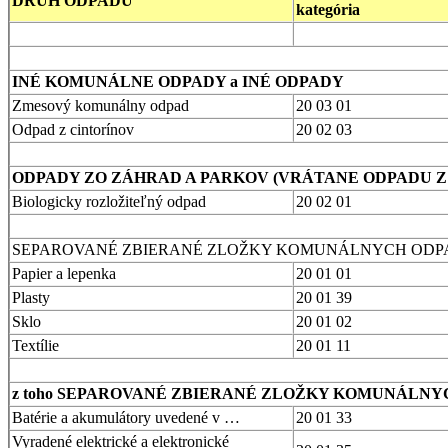
DRUH ODPADU
kategória
INÉ KOMUNÁLNE ODPADY a INÉ ODPADY
Zmesový komunálny odpad
20 03 01
Odpad z cintorínov
20 02 03
ODPADY ZO ZÁHRAD A PARKOV (VRÁTANE ODPADU Z
Biologicky rozložiteľný odpad
20 02 01
SEPAROVANÉ ZBIERANÉ ZLOŽKY KOMUNÁLNYCH OD
Papier a lepenka
20 01 01
Plasty
20 01 39
Sklo
20 01 02
Textílie
20 01 11
z toho SEPAROVANÉ ZBIERANÉ ZLOŽKY KOMUNÁLN
Batérie a akumulátory uvedené v …
20 01 33
Vyradené elektrické a elektronické