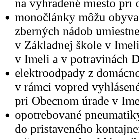
na vyhradené miesto pri
monočlánky môžu obyvat
zberných nádob umiestne
v Základnej škole v Ime
v Imeli a v potravinách
elektroodpady z domácno
v rámci vopred vyhlásen
pri Obecnom úrade v Ime
opotrebované pneumatik
do pristaveného kontajn