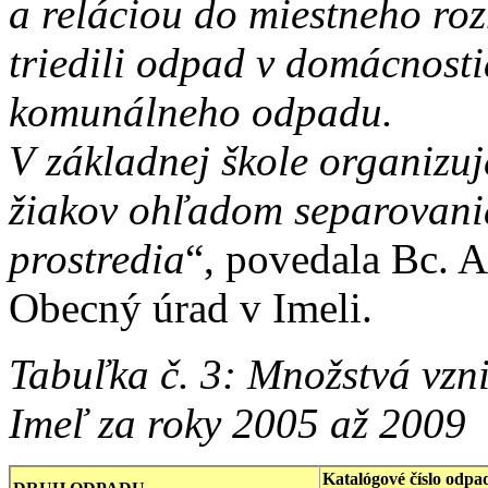
a reláciou do miestneho ro
triedili odpad v domácnosti
komunálneho odpadu.
V základnej škole organizu
žiakov ohľadom separovani
prostredia
“, povedala Bc. A
Obecný úrad v Imeli.
Tabuľka č. 3: Množstvá vzn
Imeľ za roky 2005 až 2009
Katalógové číslo odpa