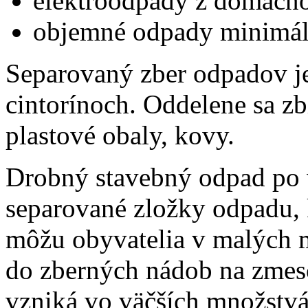
elektroodpady z domácno
objemné odpady minimál
Separovaný zber odpadov je
cintorínoch. Oddelene sa zb
plastové obaly, kovy.
Drobný stavebný odpad po v
separované zložky odpadu, 
môžu obyvatelia v malých 
do zberných nádob na zme
vzniká vo väčších množstvá