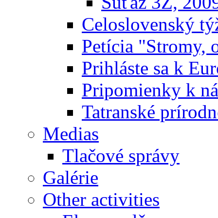
Súťaž 3Z, 200
Celoslovenský týž
Petícia "Stromy, 
Prihláste sa k E
Pripomienky k n
Tatranské prírodn
Medias
Tlačové správy
Galérie
Other activities