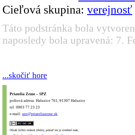
Cieľová skupina:
verejnosť
Táto podstránka bola vytvore
naposledy bola upravená: 7. F
...skočiť hore
Priatelia Zeme – SPZ
poštová adresa: Haluzice 761, 91307 Haluzice
tel: 0903 77 23 23
e-mail:
spz@priateliazeme.sk
Obsah týchto stránok (dielo), pokiaľ nie je uvedené inak,