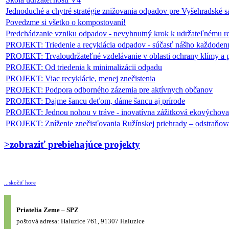
Jednoduché a chytré stratégie znižovania odpadov pre Vyšehradské 
Povedzme si všetko o kompostovaní!
Predchádzanie vzniku odpadov - nevyhnutný krok k udržateľnému r
PROJEKT: Triedenie a recyklácia odpadov - súčasť nášho každoden
PROJEKT: Trvaloudržateľné vzdelávanie v oblasti ochrany klímy a p
PROJEKT: Od triedenia k minimalizácii odpadu
PROJEKT: Viac recyklácie, menej znečistenia
PROJEKT: Podpora odborného zázemia pre aktívnych občanov
PROJEKT: Dajme šancu deťom, dáme šancu aj prírode
PROJEKT: Jednou nohou v tráve - inovatívna zážitková ekovýchova
PROJEKT: Zníženie znečisťovania Ružínskej priehrady – odstraňova
>zobraziť prebiehajúce projekty
...skočiť hore
Priatelia Zeme – SPZ
poštová adresa: Haluzice 761, 91307 Haluzice