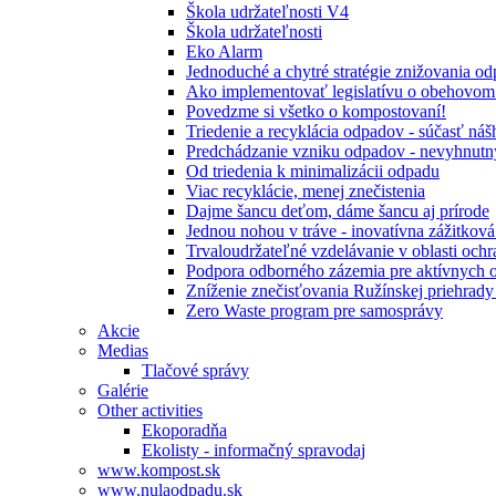
Škola udržateľnosti V4
Škola udržateľnosti
Eko Alarm
Jednoduché a chytré stratégie znižovania 
Ako implementovať legislatívu o obehovom
Povedzme si všetko o kompostovaní!
Triedenie a recyklácia odpadov - súčasť ná
Predchádzanie vzniku odpadov - nevyhnutn
Od triedenia k minimalizácii odpadu
Viac recyklácie, menej znečistenia
Dajme šancu deťom, dáme šancu aj prírode
Jednou nohou v tráve - inovatívna zážitkov
Trvaloudržateľné vzdelávanie v oblasti ochr
Podpora odborného zázemia pre aktívnych 
Zníženie znečisťovania Ružínskej priehrady 
Zero Waste program pre samosprávy
Akcie
Medias
Tlačové správy
Galérie
Other activities
Ekoporadňa
Ekolisty - informačný spravodaj
www.kompost.sk
www.nulaodpadu.sk