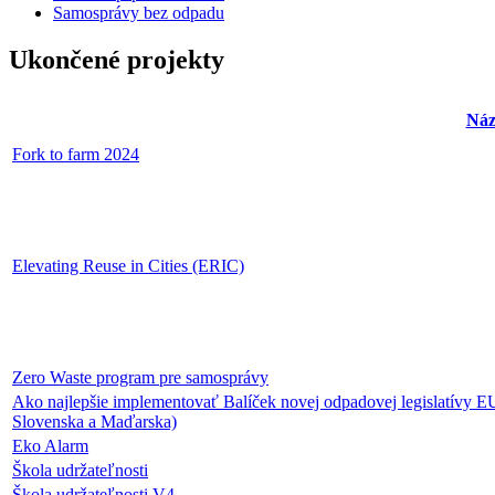
Samosprávy bez odpadu
Ukončené projekty
Náz
Fork to farm 2024
Elevating Reuse in Cities (ERIC)
Zero Waste program pre samosprávy
Ako najlepšie implementovať Balíček novej odpadovej legislatívy EU
Slovenska a Maďarska)
Eko Alarm
Škola udržateľnosti
Škola udržateľnosti V4