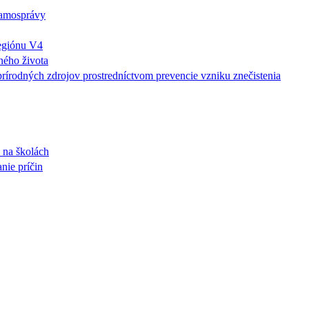
samosprávy
egiónu V4
ného života
rírodných zdrojov prostredníctvom prevencie vzniku znečistenia
 na školách
nie príčin