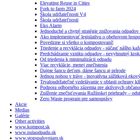
Elevating Reuse in Cities
Fork to farm 2024
Škola udržateľnosti V4
Škola udržateľnosti
Eko Alarm
Jednoduché a chytré stratégie znižovania odpado
Ako implementovať legislatívu o obehovom hospo
Povedzme si všetko o kompostovaní!
Triedenie a recyklácia odpadov - súčasť nášho ka
Predchádzanie vzniku odpadov - nevyhnutný krok
Od triedenia k minimalizácii odpadu
Viac recyklácie, menej znečistenia
Dajme šancu deťom, dáme šancu aj prírode
Jednou nohou v tráve - inovatívna zážitková ekov
Trvaloudržateľné vzdelávanie v oblasti ochrany kl
Podpora odborného zázemia pre aktívnych občan
Zníženie znečisťovania Ružínskej priehrady – odst
Zero Waste program pre samosprávy
Akcie
Medias
Galérie
Other activities
www.kompost.sk
www.nulaodpadu.sk
www.stopspalovniam.sk