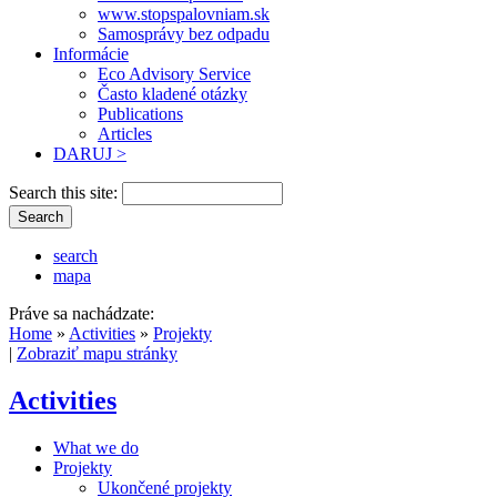
www.stopspalovniam.sk
Samosprávy bez odpadu
Informácie
Eco Advisory Service
Často kladené otázky
Publications
Articles
DARUJ >
Search this site:
search
mapa
Práve sa nachádzate:
Home
»
Activities
»
Projekty
|
Zobraziť mapu stránky
Activities
What we do
Projekty
Ukončené projekty