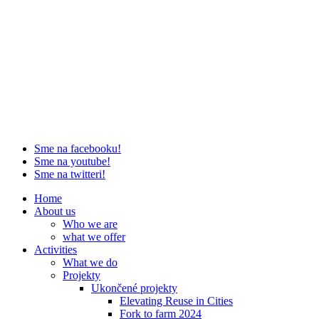
Sme na facebooku!
Sme na youtube!
Sme na twitteri!
Home
About us
Who we are
what we offer
Activities
What we do
Projekty
Ukončené projekty
Elevating Reuse in Cities
Fork to farm 2024