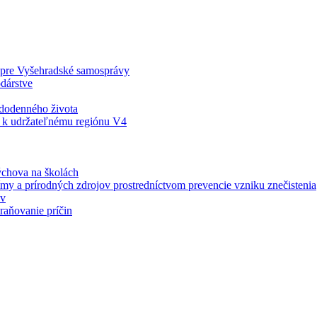
v pre Vyšehradské samosprávy
dárstve
ždodenného života
 k udržateľnému regiónu V4
ýchova na školách
ímy a prírodných zdrojov prostredníctvom prevencie vzniku znečistenia
ov
raňovanie príčin