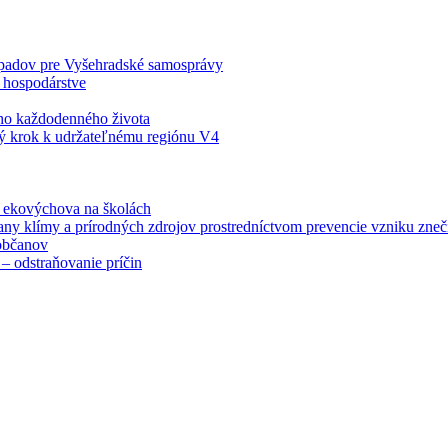
odpadov pre Vyšehradské samosprávy
 hospodárstve
šho každodenného života
ý krok k udržateľnému regiónu V4
á ekovýchova na školách
any klímy a prírodných zdrojov prostredníctvom prevencie vzniku zneči
občanov
– odstraňovanie príčin