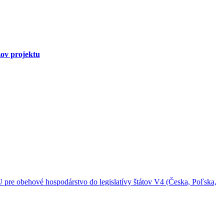
ov projektu
 pre obehové hospodárstvo do legislatívy štátov V4 (Česka, Poľska,