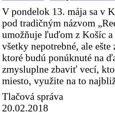
V pondelok 13. mája sa v K
pod tradičným názvom „Rec
umožňuje ľuďom z Košíc a 
všetky nepotrebné, ale ešte 
ktoré budú ponúknuté na ďal
zmysluplne zbaviť vecí, kt
miesto, využite na to najbliž
Tlačová správa
20.02.2018