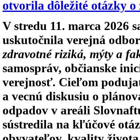
otvorila dôležité otázky o
V stredu 11. marca 2026 
uskutočnila verejná odbo
zdravotné riziká, mýty a fa
samospráv, občianske inic
verejnosť. Cieľom podujat
a vecnú diskusiu o plánov
odpadov v areáli Slovnaftu
sústredila na kľúčové otá
obyvateľov, kvality živo