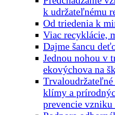
Predchádzanie vz
k udržateľnému r
Od triedenia k mi
Viac recyklácie, 
Dajme šancu deťo
Jednou nohou v tr
ekovýchova na š
Trvaloudržateľné 
klímy a prírodný
prevencie vzniku 