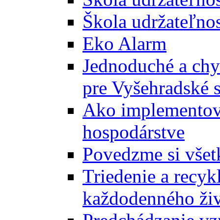
Škola udržateľnos
Eko Alarm
Jednoduché a chyt
pre Vyšehradské 
Ako implementova
hospodárstve
Povedzme si všet
Triedenie a recyk
každodenného ži