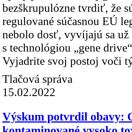
bezškrupulózne tvrdiť, že s
regulované súčasnou EÚ le
nebolo dosť, vyvíjajú sa u
s technológiou „gene drive
Vyjadrite svoj postoj voči 
Tlačová správa
15.02.2022
Výskum potvrdil obavy: O
kontaminované vysoko to