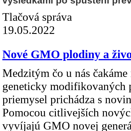
výsledkami po spustení prev
Tlačová správa
19.05.2022
Nové GMO plodiny a živoč
Medzitým čo u nás čakáme 
geneticky modifikovaných p
priemysel prichádza s novin
Pomocou citlivejších nový
vyvíjajú GMO novej generác