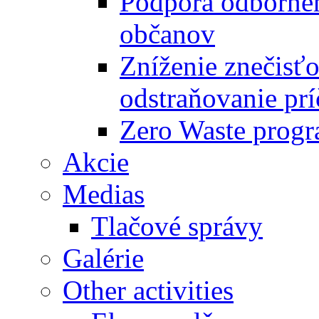
Podpora odbornéh
občanov
Zníženie znečisťo
odstraňovanie prí
Zero Waste progr
Akcie
Medias
Tlačové správy
Galérie
Other activities