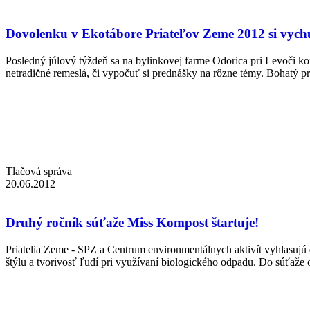
Dovolenku v Ekotábore Priateľov Zeme 2012 si vychu
Posledný júlový týždeň sa na bylinkovej farme Odorica pri Levoči ko
netradičné remeslá, či vypočuť si prednášky na rôzne témy. Bohatý prog
Tlačová správa
20.06.2012
Druhý ročník súťaže Miss Kompost štartuje!
Priatelia Zeme - SPZ a Centrum environmentálnych aktivít vyhlasuj
štýlu a tvorivosť ľudí pri využívaní biologického odpadu. Do súťaže