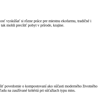
sť vyskúšať si rôzne práce pre miestnu ekofarmu, tradičné i
tak mohli precítiť pobyt v prírode, krajine.
výšiť povedomie o kompostovaní ako súčasti moderného životného
du na zaužívané kritériá pri súťažiach typu miss.