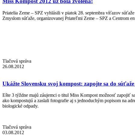
Miss Kompost 2012 už bola zvolená!
Priatelia Zeme – SPZ vyhlásili v piatok 28. septembra víťazov súťa
Zmyslom súťaže, organizovanej Priateľmi Zeme – SPZ a Centrom envi
Tlačová správa
26.08.2012
Ukážte Slovensku svoj kompost: zapojte sa do súťaž
Ešte 3 týždne majú záujemci o titul Miss Kompost možnosť zapojiť sa 
ako kompostujú a zaslali fotografie aj s jednoduchým popisom na ad
biologické odpady.
Tlačová správa
03.08.2012