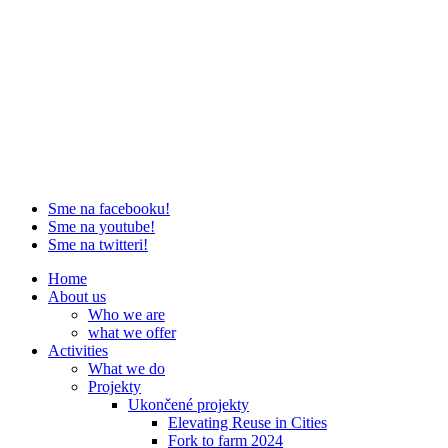
Sme na facebooku!
Sme na youtube!
Sme na twitteri!
Home
About us
Who we are
what we offer
Activities
What we do
Projekty
Ukončené projekty
Elevating Reuse in Cities
Fork to farm 2024