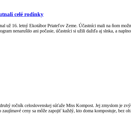
tnali celé rodinky
nal už 16. letný Ekotábor Priateľov Zeme. Účastníci mali na ňom možno
ram nenarušilo ani počasie, účastníci si užili dažďa aj slnka, a naplno 
ú druhý ročník celoslovenskej súťaže Miss Kompost. Jej zmyslom je z
 o zaujímavé ceny sa môže zapojiť každý, kto doma kompostuje, bez ohľa