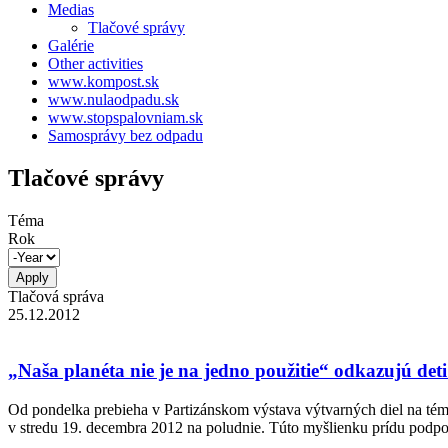
Medias
Tlačové správy
Galérie
Other activities
www.kompost.sk
www.nulaodpadu.sk
www.stopspalovniam.sk
Samosprávy bez odpadu
Tlačové správy
Téma
Rok
Tlačová správa
25.12.2012
„Naša planéta nie je na jedno použitie“ odkazujú det
Od pondelka prebieha v Partizánskom výstava výtvarných diel na tému „
v stredu 19. decembra 2012 na poludnie. Túto myšlienku prídu podpo