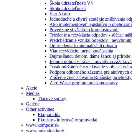
Škola udržateľnosti V4
Škola udržateľnosti
Eko Alarm
Jednoduché a chytré stratégie znižovania 
Ako implementovať legislatívu o obehovom
Povedzme si všetko o kompostovaní!
Triedenie a recyklácia odpadov - súčasť ná
Predchádzanie vzniku odpadov - nevyhnutn
Od triedenia k minimalizácii odpadu
Viac recyklácie, menej znečistenia
Dajme šancu deťom, dáme šancu aj prírode
Jednou nohou v tráve - inovatívna zážitkov
Trvaloudržateľné vzdelávanie v oblasti ochr
Podpora odborného zázemia pre aktívnych 
Zníženie znečisťovania Ružínskej priehrady 
Zero Waste program pre samosprávy
Akcie
Medias
Tlačové správy
Galérie
Other activities
Ekoporadňa
Ekolisty - informačný spravodaj
www.kompost.sk
www.nulaodpadu.sk