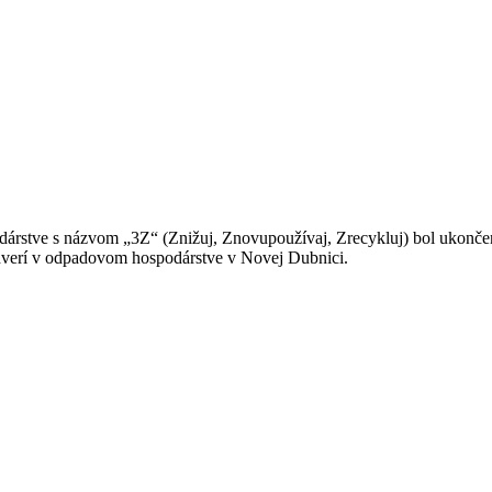
dárstve s názvom „3Z“ (Znižuj, Znovupoužívaj, Zrecykluj) bol ukonče
dverí v odpadovom hospodárstve v Novej Dubnici.