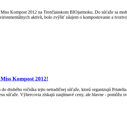
že Miss Kompost 2012 na Trenčianskom BIOjarmoku. Do súťaže sa mohol
ronmentálnych aktivít, bolo zvýšiť záujem o kompostovanie a tvorivos
e Miss Kompost 2012!
do druhého ročníka tejto netradičnej súťaže, ktorú organizujú Priateli
resu súťaže. Výhercovia získajú zaujímavé ceny, ale hlavne - pomôžu 