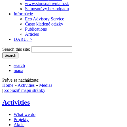
www.stopspalovniam.sk
Samosprávy bez odpadu
Informácie
Eco Advisory Service
Často kladené otázky
Publications
Articles
DARUJ >
Search this site:
search
mapa
Práve sa nachádzate:
Home
»
Activities
»
Medias
|
Zobraziť mapu stránky
Activities
What we do
Projekty
Akcie