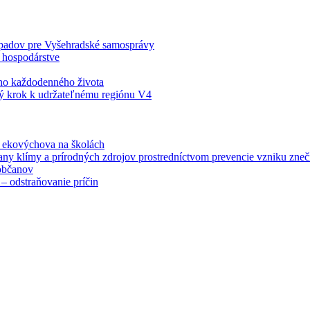
odpadov pre Vyšehradské samosprávy
 hospodárstve
šho každodenného života
ý krok k udržateľnému regiónu V4
á ekovýchova na školách
any klímy a prírodných zdrojov prostredníctvom prevencie vzniku zneči
občanov
– odstraňovanie príčin