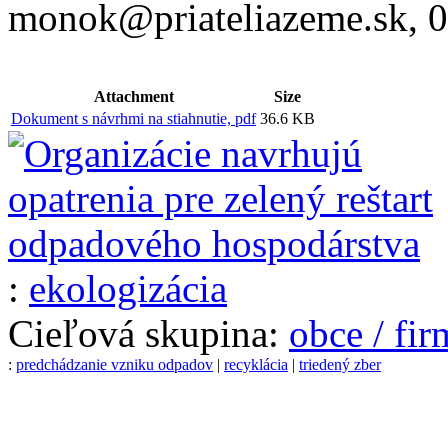
monok@priateliazeme.sk, 
Attachment
Size
Dokument s návrhmi na stiahnutie, pdf
36.6 KB
:
ekologizácia
Cieľová skupina:
obce / fi
:
predchádzanie vzniku odpadov
|
recyklácia
|
triedený zber