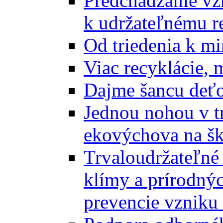
Predchádzanie vz
k udržateľnému r
Od triedenia k mi
Viac recyklácie, 
Dajme šancu deťo
Jednou nohou v tr
ekovýchova na š
Trvaloudržateľné 
klímy a prírodný
prevencie vzniku 