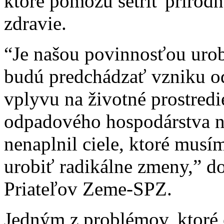
ktoré pomôžu šetriť prírodn
zdravie.
“Je našou povinnosťou urob
budú predchádzať vzniku o
vplyvu na životné prostredi
odpadového hospodárstva n
nenaplnil ciele, ktoré musí
urobiť radikálne zmeny,” d
Priateľov Zeme-SPZ.
Jedným z problémov, ktoré o