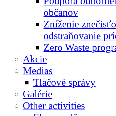
Podpora odbornéh
občanov
Zníženie znečisťo
odstraňovanie prí
Zero Waste progr
Akcie
Medias
Tlačové správy
Galérie
Other activities