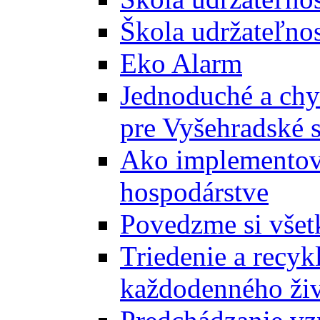
Škola udržateľnos
Eko Alarm
Jednoduché a chyt
pre Vyšehradské 
Ako implementova
hospodárstve
Povedzme si všet
Triedenie a recyk
každodenného ži