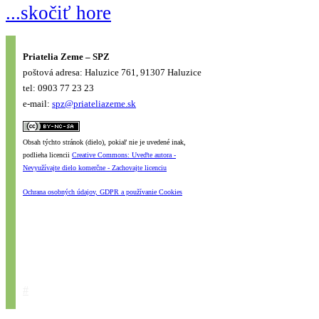
...skočiť hore
Priatelia Zeme – SPZ
poštová adresa: Haluzice 761, 91307 Haluzice
tel: 0903 77 23 23
e-mail:
spz@priateliazeme.sk
Obsah týchto stránok (dielo), pokiaľ nie je uvedené inak,
podlieha licencii
Creative Commons: Uveďte autora -
Nevyužívajte dielo komerčne - Zachovajte licenciu
Ochrana osobných údajov, GDPR a používanie Cookies
#