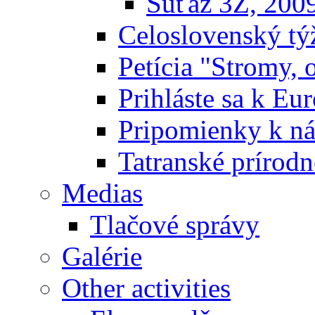
Súťaž 3Z, 200
Celoslovenský týž
Petícia "Stromy, 
Prihláste sa k E
Pripomienky k n
Tatranské prírodn
Medias
Tlačové správy
Galérie
Other activities