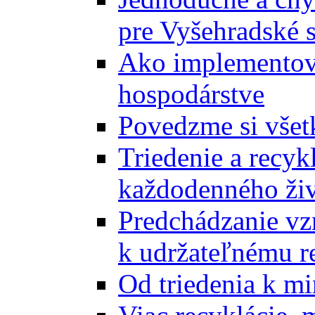
pre Vyšehradské 
Ako implementova
hospodárstve
Povedzme si všet
Triedenie a recyk
každodenného ži
Predchádzanie vz
k udržateľnému r
Od triedenia k mi