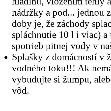
hladinu, vložením tehly a
nádržky a pod... jednou z
doby je, že záchody spl
spláchnutie 10 l i viac) a
spotrieb pitnej vody v n
Splašky z domácností v ž
vodného toku!!! Ak nemá
vybudujte si žumpu, ale
vôd.