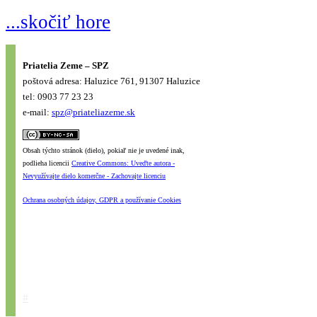
...skočiť hore
Priatelia Zeme – SPZ
poštová adresa: Haluzice 761, 91307 Haluzice
tel: 0903 77 23 23
e-mail:
spz@priateliazeme.sk
Obsah týchto stránok (dielo), pokiaľ nie je uvedené inak,
podlieha licencii
Creative Commons: Uveďte autora -
Nevyužívajte dielo komerčne - Zachovajte licenciu
Ochrana osobných údajov, GDPR a používanie Cookies
#