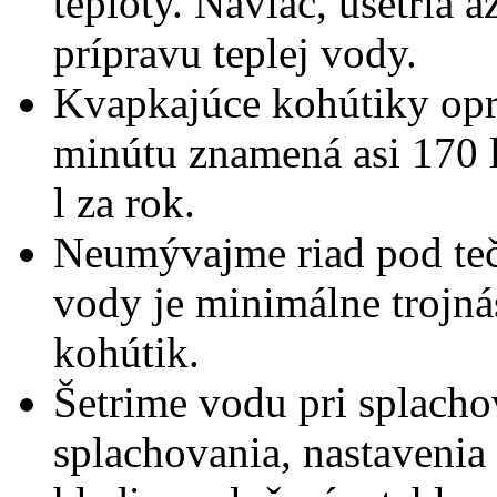
teploty. Naviac, ušetria 
prípravu teplej vody.
Kvapkajúce kohútiky opr
minútu znamená asi 170 l
l za rok.
Neumývajme riad pod teč
vody je minimálne trojn
kohútik.
Šetrime vodu pri splach
splachovania, nastavenia