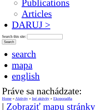
Publications
Articles
DARUJ >
Search this site:
search
mapa
english
Práve sa nachádzate:
Home
»
Aktivity
»
Iné aktivity
»
Ekoporadňa
|
Zobraziť mapu stránky