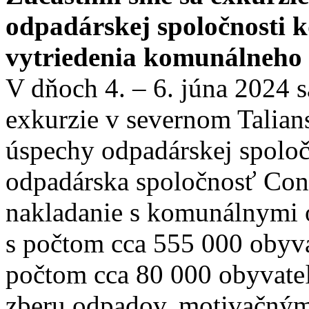
odpadárskej spoločnosti 
vytriedenia komunálneho
V dňoch 4. – 6. júna 2024 s
exkurzie v severnom Talians
úspechy odpadárskej spoloč
odpadárska spoločnosť Cont
nakladanie s komunálnymi 
s počtom cca 555 000 obyva
počtom cca 80 000 obyvat
zberu odpadov, motivačný