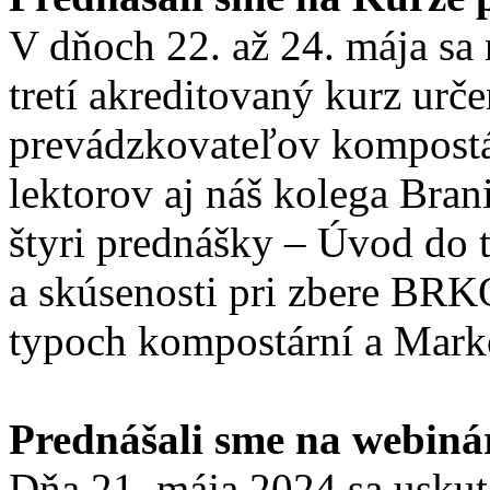
V dňoch 22. až 24. mája sa 
tretí akreditovaný kurz urč
prevádzkovateľov kompostár
lektorov aj náš kolega Bra
štyri prednášky – Úvod do
a skúsenosti pri zbere BR
typoch kompostární a Mark
Prednášali sme na webi
Dňa 21. mája 2024 sa uskut