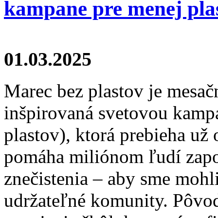
kampane pre menej pla
01.03.2025
Marec bez plastov je mesač
inšpirovaná svetovou kampa
plastov), ktorá prebieha už
pomáha miliónom ľudí zapoj
znečistenia – aby sme mohli
udržateľné komunity. Pôvod