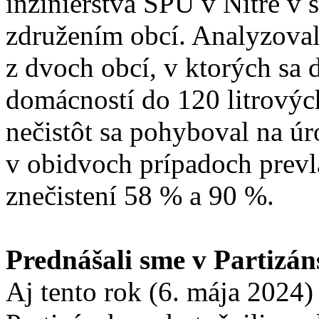
inžinierstva SPU v Nitre v 
združením obcí. Analyzova
z dvoch obcí, v ktorých sa
domácností do 120 litrový
nečistôt sa pohyboval na úr
v obidvoch prípadoch prevlá
znečistení 58 % a 90 %.
Prednášali sme v Partizá
Aj tento rok (6. mája 2024