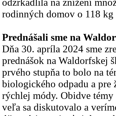
odzrkadlila na znížení mn
rodinných domov o 118 kg 
Prednášali sme na Waldorf
Dňa 30. apríla 2024 sme zre
prednášok na Waldorfskej šk
prvého stupňa to bolo na t
biologického odpadu a pre 
rýchlej módy. Obidve témy 
veľa sa diskutovalo a verím