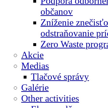
Podpora odbornéh
občanov
Zníženie znečisťo
odstraňovanie prí
Zero Waste progr
Akcie
Medias
Tlačové správy
Galérie
Other activities