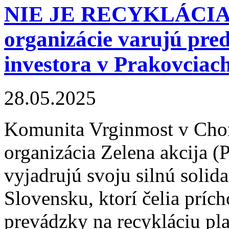
NIE JE RECYKLÁCIA
organizácie varujú pr
investora v Prakovciac
28.05.2025
Komunita Vrginmost v Chor
organizácia Zelena akcija (
vyjadrujú svoju silnú solid
Slovensku, ktorí čelia príc
prevádzky na recykláciu pl