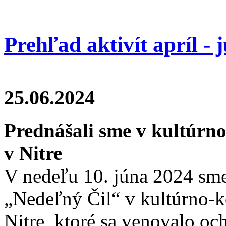
Prehľad aktivít apríl - 
25.06.2024
Prednášali sme v kultúrn
v Nitre
V nedeľu 10. júna 2024 sme 
„Nedeľný Čil“ v kultúrno-
Nitre, ktoré sa venovalo oc