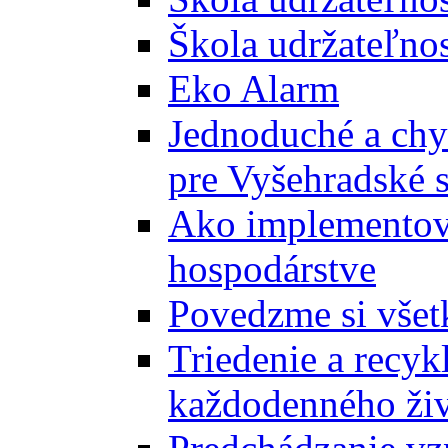
Škola udržateľnos
Eko Alarm
Jednoduché a chyt
pre Vyšehradské 
Ako implementova
hospodárstve
Povedzme si všet
Triedenie a recyk
každodenného ži