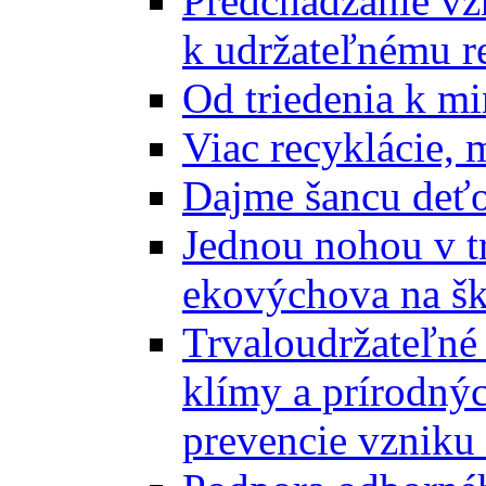
Predchádzanie vz
k udržateľnému r
Od triedenia k mi
Viac recyklácie, 
Dajme šancu deťo
Jednou nohou v tr
ekovýchova na š
Trvaloudržateľné 
klímy a prírodný
prevencie vzniku 