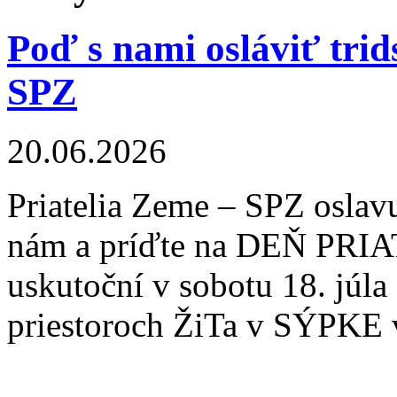
Poď s nami osláviť tri
SPZ
20.06.2026
Priatelia Zeme – SPZ oslavu
nám a príďte na DEŇ PRI
uskutoční v sobotu 18. júl
priestoroch ŽiTa v SÝPKE