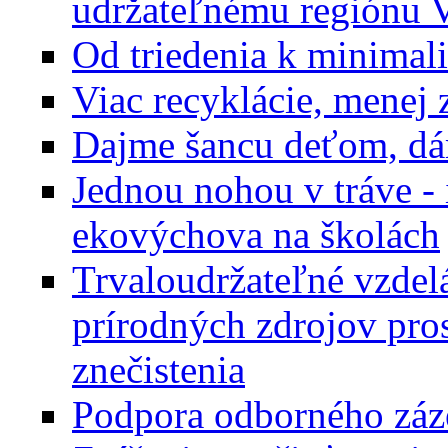
udržateľnému regiónu 
Od triedenia k minimal
Viac recyklácie, menej 
Dajme šancu deťom, dám
Jednou nohou v tráve - 
ekovýchova na školách
Trvaloudržateľné vzdelá
prírodných zdrojov pro
znečistenia
Podpora odborného záz