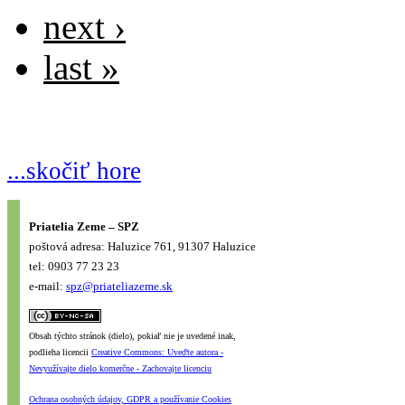
next ›
last »
...skočiť hore
Priatelia Zeme – SPZ
poštová adresa: Haluzice 761, 91307 Haluzice
tel: 0903 77 23 23
e-mail:
spz@priateliazeme.sk
Obsah týchto stránok (dielo), pokiaľ nie je uvedené inak,
podlieha licencii
Creative Commons: Uveďte autora -
Nevyužívajte dielo komerčne - Zachovajte licenciu
Ochrana osobných údajov, GDPR a používanie Cookies