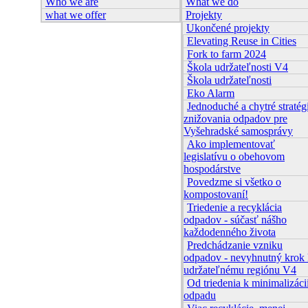
Who we are
What we do
what we offer
Projekty
Ukončené projekty
Elevating Reuse in Cities
Fork to farm 2024
Škola udržateľnosti V4
Škola udržateľnosti
Eko Alarm
Jednoduché a chytré stratég
znižovania odpadov pre
Vyšehradské samosprávy
Ako implementovať
legislatívu o obehovom
hospodárstve
Povedzme si všetko o
kompostovaní!
Triedenie a recyklácia
odpadov - súčasť nášho
každodenného života
Predchádzanie vzniku
odpadov - nevyhnutný krok
udržateľnému regiónu V4
Od triedenia k minimalizáci
odpadu