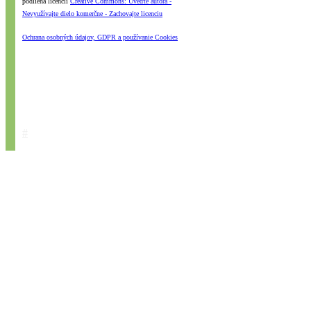
podlieha licencii
Creative Commons: Uveďte autora -
Nevyužívajte dielo komerčne - Zachovajte licenciu
Ochrana osobných údajov, GDPR a používanie Cookies
#