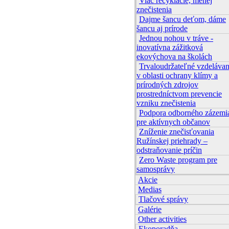
Viac recyklácie, menej
znečistenia
Dajme šancu deťom, dáme
šancu aj prírode
Jednou nohou v tráve -
inovatívna zážitková
ekovýchova na školách
Trvaloudržateľné vzdelávan
v oblasti ochrany klímy a
prírodných zdrojov
prostredníctvom prevencie
vzniku znečistenia
Podpora odborného zázemi
pre aktívnych občanov
Zníženie znečisťovania
Ružínskej priehrady –
odstraňovanie príčin
Zero Waste program pre
samosprávy
Akcie
Medias
Tlačové správy
Galérie
Other activities
Ekoporadňa