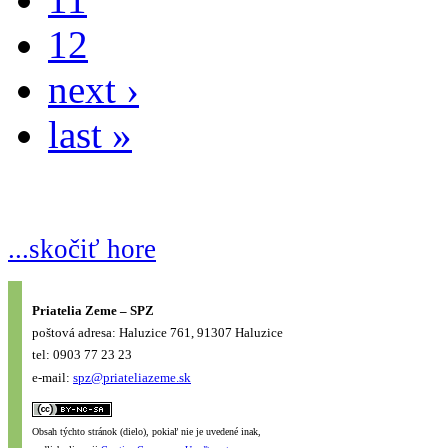
12
next ›
last »
...skočiť hore
Priatelia Zeme – SPZ
poštová adresa: Haluzice 761, 91307 Haluzice
tel: 0903 77 23 23
e-mail:
spz@priateliazeme.sk
Obsah týchto stránok (dielo), pokiaľ nie je uvedené inak,