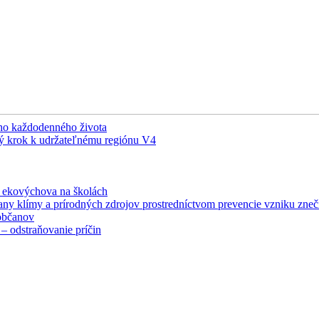
šho každodenného života
ý krok k udržateľnému regiónu V4
á ekovýchova na školách
any klímy a prírodných zdrojov prostredníctvom prevencie vzniku zneči
občanov
– odstraňovanie príčin