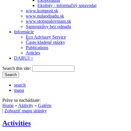
Ekoporadňa
Ekolisty - informačný spravodaj
www.kompost.sk
www.nulaodpadu.sk
www.stopspalovniam.sk
Samosprávy bez odpadu
Informácie
Eco Advisory Service
Často kladené otázky
Publications
Articles
DARUJ >
Search this site:
search
mapa
Práve sa nachádzate:
Home
»
Aktivity
»
Galérie
|
Zobraziť mapu stránky
Activities