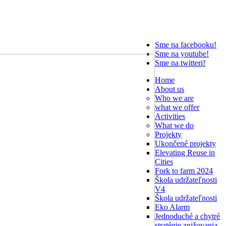
Sme na facebooku!
Sme na youtube!
Sme na twitteri!
Home
About us
Who we are
what we offer
Activities
What we do
Projekty
Ukončené projekty
Elevating Reuse in
Cities
Fork to farm 2024
Škola udržateľnosti
V4
Škola udržateľnosti
Eko Alarm
Jednoduché a chytré
stratégie znižovania