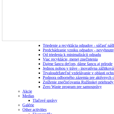
Triedenie a recyklácia odpadov - súčasť ná
Predchádzanie vzniku odpadov - nevyhnutn
Od triedenia k minimalizácii odpadu
Viac recyklácie, menej znečistenia
Dajme šancu deťom, dáme šancu aj prírode
Jednou nohou v tráve - inovatívna zážitkov
Trvaloudržateľné vzdelávanie v oblasti ochr
Podpora odborného zázemia pre aktívnych 
Zníženie znečisťovania Ružínskej priehrady 
Zero Waste program pre samosprávy
Akcie
Medias
Tlačové správy
Galérie
Other activities