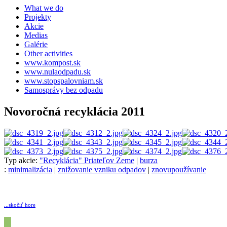
What we do
Projekty
Akcie
Medias
Galérie
Other activities
www.kompost.sk
www.nulaodpadu.sk
www.stopspalovniam.sk
Samosprávy bez odpadu
Novoročná recyklácia 2011
Typ akcie:
"Recyklácia" Priateľov Zeme
|
burza
:
minimalizácia
|
znižovanie vzniku odpadov
|
znovupoužívanie
...skočiť hore