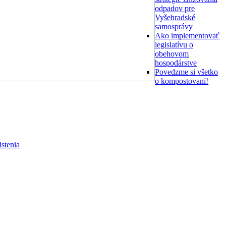
odpadov pre
Vyšehradské
samosprávy
Ako implementovať
legislatívu o
obehovom
hospodárstve
Povedzme si všetko
o kompostovaní!
stenia