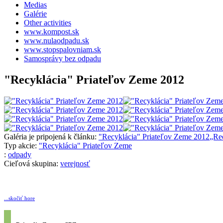
Medias
Galérie
Other activities
www.kompost.sk
www.nulaodpadu.sk
www.stopspalovniam.sk
Samosprávy bez odpadu
"Recyklácia" Priateľov Zeme 2012
Galéria je pripojená k článku:
"Recyklácia" Priateľov Zeme 2012
„Re
Typ akcie:
"Recyklácia" Priateľov Zeme
:
odpady
Cieľová skupina:
verejnosť
...skočiť hore