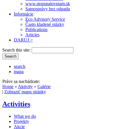
www.stopspalovniam.sk
Samosprávy bez odpadu
Informácie
Eco Advisory Service
Často kladené otázky
Publications
Articles
DARUJ >
Search this site:
search
mapa
Práve sa nachádzate:
Home
»
Aktivity
»
Galérie
|
Zobraziť mapu stránky
Activities
What we do
Projekty
Akcie