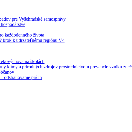
odpadov pre Vyšehradské samosprávy
 hospodárstve
šho každodenného života
ý krok k udržateľnému regiónu V4
á ekovýchova na školách
any klímy a prírodných zdrojov prostredníctvom prevencie vzniku zneči
občanov
– odstraňovanie príčin