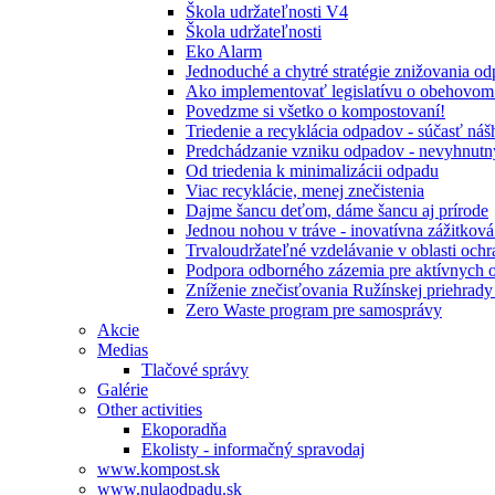
Škola udržateľnosti V4
Škola udržateľnosti
Eko Alarm
Jednoduché a chytré stratégie znižovania 
Ako implementovať legislatívu o obehovom
Povedzme si všetko o kompostovaní!
Triedenie a recyklácia odpadov - súčasť ná
Predchádzanie vzniku odpadov - nevyhnutn
Od triedenia k minimalizácii odpadu
Viac recyklácie, menej znečistenia
Dajme šancu deťom, dáme šancu aj prírode
Jednou nohou v tráve - inovatívna zážitkov
Trvaloudržateľné vzdelávanie v oblasti ochr
Podpora odborného zázemia pre aktívnych 
Zníženie znečisťovania Ružínskej priehrady 
Zero Waste program pre samosprávy
Akcie
Medias
Tlačové správy
Galérie
Other activities
Ekoporadňa
Ekolisty - informačný spravodaj
www.kompost.sk
www.nulaodpadu.sk