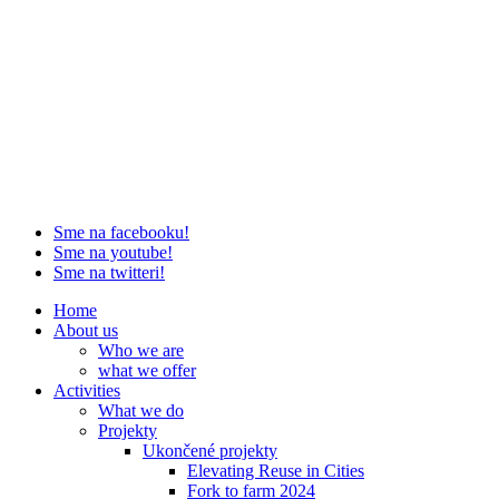
Sme na facebooku!
Sme na youtube!
Sme na twitteri!
Home
About us
Who we are
what we offer
Activities
What we do
Projekty
Ukončené projekty
Elevating Reuse in Cities
Fork to farm 2024