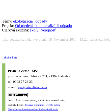
Témy:
ekologizácia
|
odpady
Projekt:
Od triedenia k minimalizácii odpadu
Cieľová skupina:
školy
|
verejnosť
Táto podstránka bola vytvorená: 18. November 2010 - 13:22, naposledy bola 
...skočiť hore
Priatelia Zeme – SPZ
poštová adresa: Haluzice 761, 91307 Haluzice
tel: 0903 77 23 23
e-mail:
spz@priateliazeme.sk
Obsah týchto stránok (dielo), pokiaľ nie je uvedené inak,
podlieha licencii
Creative Commons: Uveďte autora -
Nevyužívajte dielo komerčne - Zachovajte licenciu