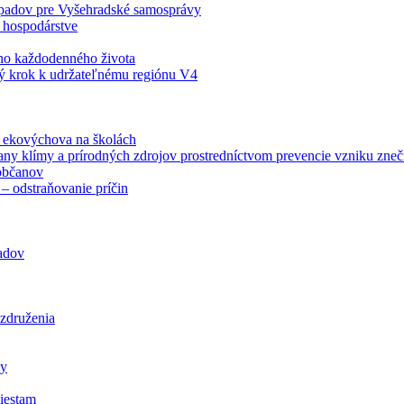
odpadov pre Vyšehradské samosprávy
 hospodárstve
šho každodenného života
ý krok k udržateľnému regiónu V4
á ekovýchova na školách
any klímy a prírodných zdrojov prostredníctvom prevencie vzniku zneči
občanov
– odstraňovanie príčin
padov
 združenia
ly
iestam