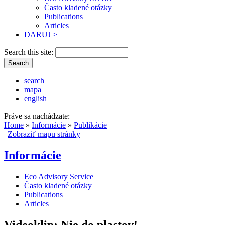
Často kladené otázky
Publications
Articles
DARUJ >
Search this site:
search
mapa
english
Práve sa nachádzate:
Home
»
Informácie
»
Publikácie
|
Zobraziť mapu stránky
Informácie
Eco Advisory Service
Často kladené otázky
Publications
Articles
Videoklip: Nie do plastov!