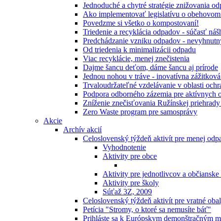
Jednoduché a chytré stratégie znižovania 
Ako implementovať legislatívu o obehovom
Povedzme si všetko o kompostovaní!
Triedenie a recyklácia odpadov - súčasť ná
Predchádzanie vzniku odpadov - nevyhnutn
Od triedenia k minimalizácii odpadu
Viac recyklácie, menej znečistenia
Dajme šancu deťom, dáme šancu aj prírode
Jednou nohou v tráve - inovatívna zážitkov
Trvaloudržateľné vzdelávanie v oblasti ochr
Podpora odborného zázemia pre aktívnych 
Zníženie znečisťovania Ružínskej priehrady 
Zero Waste program pre samosprávy
Akcie
Archív akcií
Celoslovenský týždeň aktivít pre menej od
Vyhodnotenie
Aktivity pre obce
Aktivity pre jednotlivcov a občianske
Aktivity pre školy
Súťaž 3Z, 2009
Celoslovenský týždeň aktivít pre vratné oba
Petícia "Stromy, o ktoré sa nemusíte báť"
Prihláste sa k Európskym demonštračným m