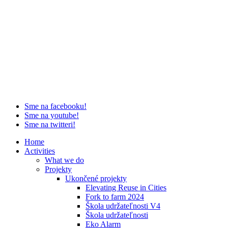
Sme na facebooku!
Sme na youtube!
Sme na twitteri!
Home
Activities
What we do
Projekty
Ukončené projekty
Elevating Reuse in Cities
Fork to farm 2024
Škola udržateľnosti V4
Škola udržateľnosti
Eko Alarm