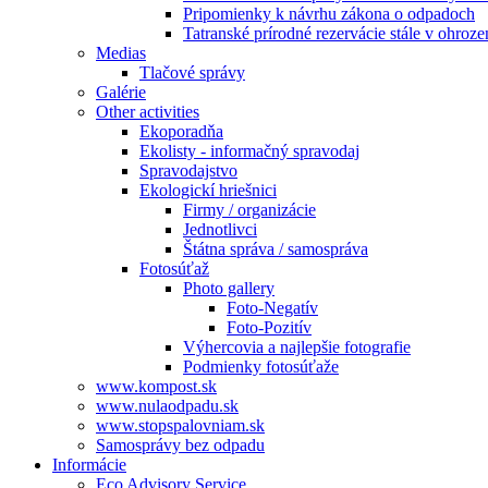
Pripomienky k návrhu zákona o odpadoch
Tatranské prírodné rezervácie stále v ohroze
Medias
Tlačové správy
Galérie
Other activities
Ekoporadňa
Ekolisty - informačný spravodaj
Spravodajstvo
Ekologickí hriešnici
Firmy / organizácie
Jednotlivci
Štátna správa / samospráva
Fotosúťaž
Photo gallery
Foto-Negatív
Foto-Pozitív
Výhercovia a najlepšie fotografie
Podmienky fotosúťaže
www.kompost.sk
www.nulaodpadu.sk
www.stopspalovniam.sk
Samosprávy bez odpadu
Informácie
Eco Advisory Service