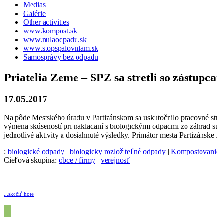
Medias
Galérie
Other activities
www.kompost.sk
www.nulaodpadu.sk
www.stopspalovniam.sk
Samosprávy bez odpadu
Priatelia Zeme – SPZ sa stretli so zástup
17.05.2017
Na pôde Mestského úradu v Partizánskom sa uskutočnilo pracovné str
výmena skúseností pri nakladaní s biologickými odpadmi zo záhrad
jednotlivé aktivity a dosiahnuté výsledky. Primátor mesta Partizáns
:
biologické odpady
|
biologicky rozložiteľné odpady
|
Kompostovani
Cieľová skupina:
obce / firmy
|
verejnosť
...skočiť hore