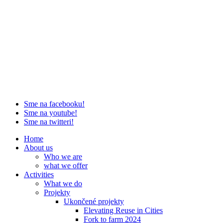
Sme na facebooku!
Sme na youtube!
Sme na twitteri!
Home
About us
Who we are
what we offer
Activities
What we do
Projekty
Ukončené projekty
Elevating Reuse in Cities
Fork to farm 2024