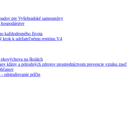
odpadov pre Vyšehradské samosprávy
 hospodárstve
šho každodenného života
ý krok k udržateľnému regiónu V4
á ekovýchova na školách
any klímy a prírodných zdrojov prostredníctvom prevencie vzniku zneči
občanov
– odstraňovanie príčin