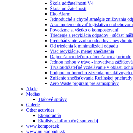
Škola udržateľnosti V4
Škola udržateľnosti
Eko Alarm
Jednoduché a chytré stratégie znižovania 
Ako implementovať legislatívu o obehovom
Povedzme si všetko o kompostovaní!
Triedenie a recyklácia odpadov - súčasť ná
Predchádzanie vzniku odpadov - nevyhnutn
Od triedenia k minimalizácii odpadu
Viac recyklácie, menej znečistenia
Dajme šancu deťom, dáme šancu aj prírode
Jednou nohou v tráve - inovatívna zážitkov
Trvaloudržateľné vzdelávanie v oblasti ochr
Podpora odborného zázemia pre aktívnych 
Zníženie znečisťovania Ružínskej priehrady 
Zero Waste program pre samosprávy
Akcie
Medias
Tlačové správy
Galérie
Other activities
Ekoporadňa
Ekolisty - informačný spravodaj
www.kompost.sk
www.nulaodpadu.sk