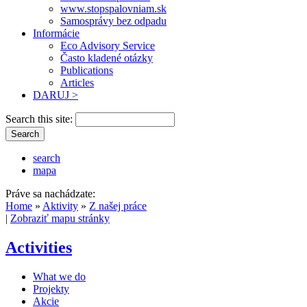
www.stopspalovniam.sk
Samosprávy bez odpadu
Informácie
Eco Advisory Service
Často kladené otázky
Publications
Articles
DARUJ >
Search this site:
search
mapa
Práve sa nachádzate:
Home
»
Aktivity
»
Z našej práce
|
Zobraziť mapu stránky
Activities
What we do
Projekty
Akcie