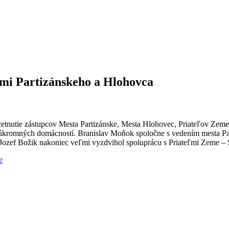
cami Partizánskeho a Hlohovca
etnutie zástupcov Mesta Partizánske, Mesta Hlohovec, Priateľov Zeme
 súkromných domácností. Branislav Moňok spoločne s vedením mesta P
ke Jozef Božik nakoniec veľmi vyzdvihol spoluprácu s Priateľmi Zeme –
e