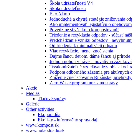
Škola udržateľnosti V4
Škola udržateľnosti
Eko Alarm
Jednoduché a chytré stratégie znižovania 
Ako implementovať legislatívu o obehovom
Povedzme si všetko o kompostovaní!
Triedenie a recyklácia odpadov - súčasť ná
Predchádzanie vzniku odpadov - nevyhnutn
Od triedenia k minimalizácii odpadu
Viac recyklácie, menej znečistenia
Dajme šancu deťom, dáme šancu aj prírode
Jednou nohou v tráve - inovatívna zážitkov
Trvaloudržateľné vzdelávanie v oblasti ochr
Podpora odborného zázemia pre aktívnych 
Zníženie znečisťovania Ružínskej priehrady 
Zero Waste program pre samosprávy
Akcie
Medias
Tlačové správy
Galérie
Other activities
Ekoporadňa
Ekolisty - informačný spravodaj
www.kompost.sk
www.nulaodpadu.sk