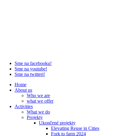
Sme na facebooku!
Sme na youtube!
Sme na twitteri!
Home
About us
Who we are
what we offer
Activities
What we do
Projekty
Ukončené projekty
Elevating Reuse in Cities
Fork to farm 2024