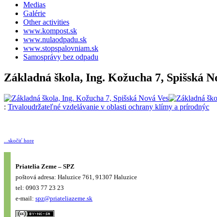
Medias
Galérie
Other activities
www.kompost.sk
www.nulaodpadu.sk
www.stopspalovniam.sk
Samosprávy bez odpadu
Základná škola, Ing. Kožucha 7, Spišská N
:
Trvaloudržateľné vzdelávanie v oblasti ochrany klímy a prírodnýc
...skočiť hore
Priatelia Zeme – SPZ
poštová adresa: Haluzice 761, 91307 Haluzice
tel: 0903 77 23 23
e-mail:
spz@priateliazeme.sk