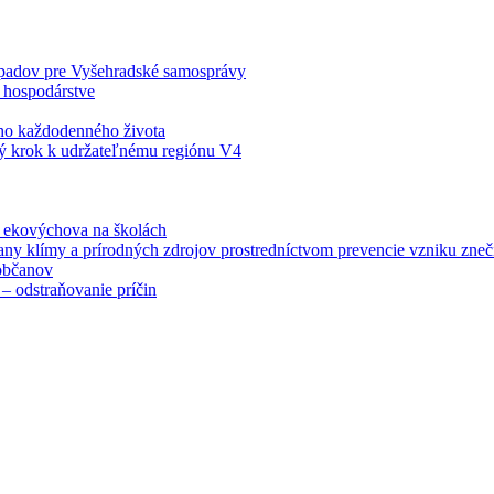
odpadov pre Vyšehradské samosprávy
 hospodárstve
šho každodenného života
ý krok k udržateľnému regiónu V4
á ekovýchova na školách
any klímy a prírodných zdrojov prostredníctvom prevencie vzniku zneči
občanov
– odstraňovanie príčin