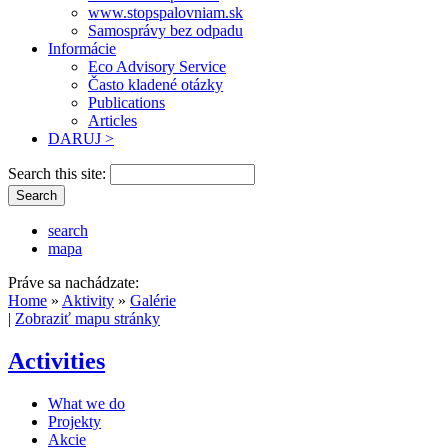
www.stopspalovniam.sk
Samosprávy bez odpadu
Informácie
Eco Advisory Service
Často kladené otázky
Publications
Articles
DARUJ >
Search this site:
search
mapa
Práve sa nachádzate:
Home
»
Aktivity
»
Galérie
|
Zobraziť mapu stránky
Activities
What we do
Projekty
Akcie