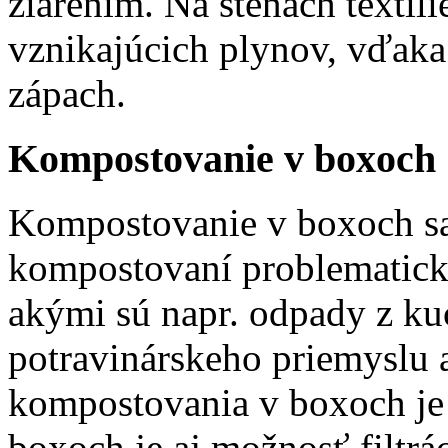
žiarením. Na stenách textíl
vznikajúcich plynov, vďak
zápach.
Kompostovanie v boxoch
Kompostovanie v boxoch sa
kompostovaní problematick
akými sú napr. odpady z kuc
potravinárskeho priemyslu
kompostovania v boxoch je 
boxoch je aj možnosť filtrá