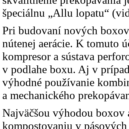
špeciálnu „Allu lopatu“ (vi
Pri budovaní nových boxov
nútenej aerácie. K tomuto ú
kompresor a sústava perfo
v podlahe boxu. Aj v prípa
výhodné používanie kombiná
a mechanického prekopávan
Najväčšou výhodou boxov a
kompostovaniu v pásových 