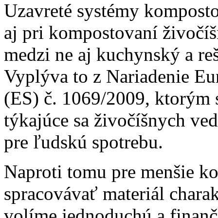
Uzavreté systémy komposto
aj pri kompostovaní živočíš
medzi ne aj kuchynský a re
Vyplýva to z Nariadenie E
(ES) č. 1069/2009, ktorým 
týkajúce sa živočíšnych ve
pre ľudskú spotrebu.
Naproti tomu pre menšie ko
spracovávať materiál chara
volíme jednoduchú a finan