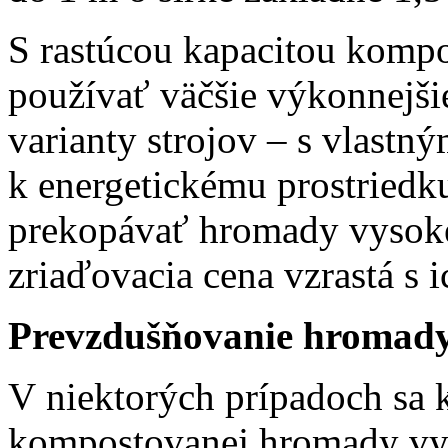
S rastúcou kapacitou kompos
používať väčšie výkonnejšie
varianty strojov – s vlastn
k energetickému prostriedku
prekopávať hromady vysoké 
zriaďovacia cena vzrastá s
Prevzdušňovanie hromady
V niektorých prípadoch sa 
kompostovanej hromady využ