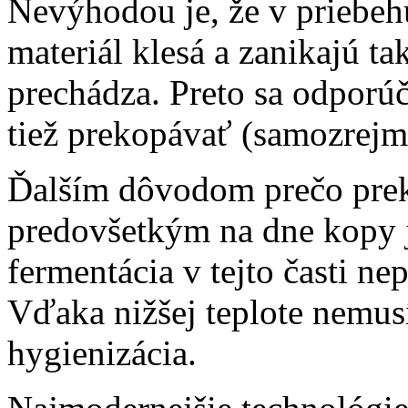
Nevýhodou je, že v priebe
materiál klesá a zanikajú t
prechádza. Preto sa odporú
tiež prekopávať (samozrejme
Ďalším dôvodom prečo prek
predovšetkým na dne kopy j
fermentácia v tejto časti ne
Vďaka nižšej teplote nemusí
hygienizácia.