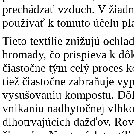
prechádzať vzduch. V žiadn
používať k tomuto účelu pla
Tieto textílie znižujú och
hromady, čo prispieva k dôk
čiastočne tým celý proces k
tiež čiastočne zabraňuje vy
vysušovaniu kompostu. Dôle
vnikaniu nadbytočnej vlhko
dlhotrvajúcich dažďov. Ro