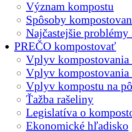
Význam kompostu
Spôsoby kompostovani
Najčastejšie problémy 
PREČO kompostovať
Vplyv kompostovania
Vplyv kompostovania 
Vplyv kompostu na p
Ťažba rašeliny
Legislatíva o kompost
Ekonomické hľadisko