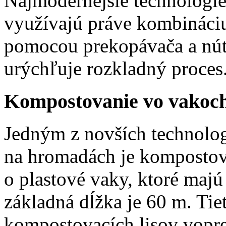
Najmodernejšie technológi
využívajú práve kombináci
pomocou prekopávača a núte
urýchľuje rozkladný proces
Kompostovanie vo vakoc
Jedným z novších technolo
na hromadách je kompostov
o plastové vaky, ktoré majú
základná dĺžka je 60 m. Ti
kompostovacích lisov vop