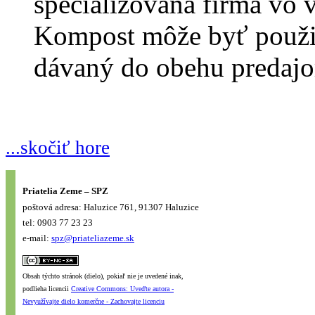
špecializovaná firma vo 
Kompost môže byť použit
dávaný do obehu predaj
...skočiť hore
Priatelia Zeme – SPZ
poštová adresa: Haluzice 761, 91307 Haluzice
tel: 0903 77 23 23
e-mail:
spz@priateliazeme.sk
Obsah týchto stránok (dielo), pokiaľ nie je uvedené inak,
podlieha licencii
Creative Commons: Uveďte autora -
Nevyužívajte dielo komerčne - Zachovajte licenciu