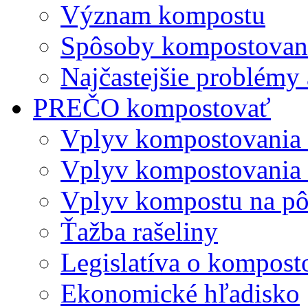
Význam kompostu
Spôsoby kompostovani
Najčastejšie problémy 
PREČO kompostovať
Vplyv kompostovania
Vplyv kompostovania 
Vplyv kompostu na p
Ťažba rašeliny
Legislatíva o kompost
Ekonomické hľadisko