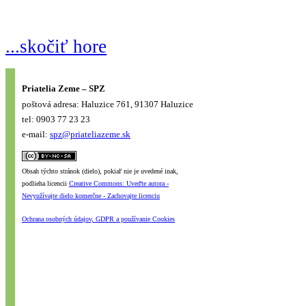
...skočiť hore
Priatelia Zeme – SPZ
poštová adresa: Haluzice 761, 91307 Haluzice
tel: 0903 77 23 23
e-mail:
spz@priateliazeme.sk
Obsah týchto stránok (dielo), pokiaľ nie je uvedené inak,
podlieha licencii
Creative Commons: Uveďte autora -
Nevyužívajte dielo komerčne - Zachovajte licenciu
Ochrana osobných údajov, GDPR a používanie Cookies