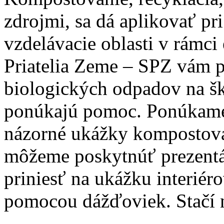
zdrojmi, sa dá aplikovať pri
vzdelávacie oblasti v rámci
Priatelia Zeme – SPZ vám p
biologických odpadov na š
ponúkajú pomoc. Ponúkame 
názorné ukážky kompostov
môžeme poskytnúť prezentác
priniesť na ukážku interié
pomocou dážďoviek. Stačí n