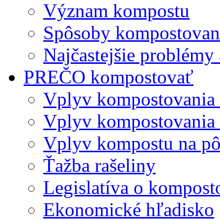
Význam kompostu
Spôsoby kompostovani
Najčastejšie problémy 
PREČO kompostovať
Vplyv kompostovania
Vplyv kompostovania 
Vplyv kompostu na p
Ťažba rašeliny
Legislatíva o kompost
Ekonomické hľadisko