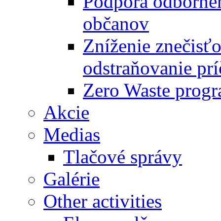
Podpora odbornéh
občanov
Zníženie znečisťo
odstraňovanie prí
Zero Waste progr
Akcie
Medias
Tlačové správy
Galérie
Other activities