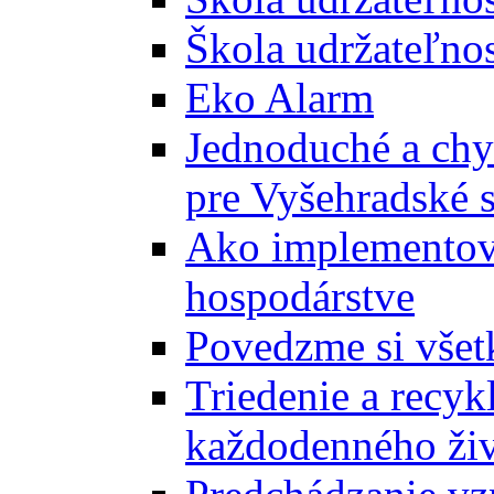
Škola udržateľnos
Eko Alarm
Jednoduché a chyt
pre Vyšehradské 
Ako implementova
hospodárstve
Povedzme si všet
Triedenie a recyk
každodenného ži