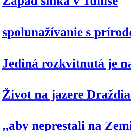
Západ slnka v Tunise
spolunažívanie s príro
Jediná rozkvitnutá je 
Život na jazere Draždi
,,aby neprestali na Zem