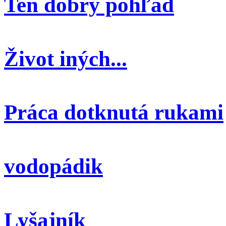
Ten dobrý pohľad
Život iných...
Práca dotknutá rukami
vodopádik
Lyšajník