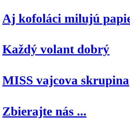
Aj kofoláci milujú papi
Každý volant dobrý
MISS vajcova skrupina
Zbierajte nás ...