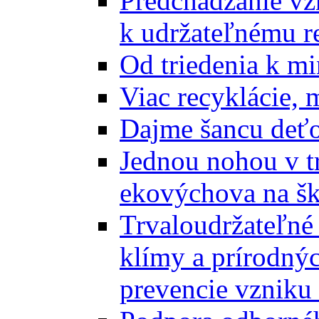
Predchádzanie vz
k udržateľnému r
Od triedenia k mi
Viac recyklácie, 
Dajme šancu deťo
Jednou nohou v tr
ekovýchova na š
Trvaloudržateľné 
klímy a prírodný
prevencie vzniku 