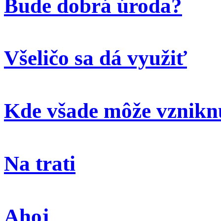
Bude dobrá úroda?
Všeličo sa dá využiť
Kde všade môže vzniknú
Na trati
Ahoj