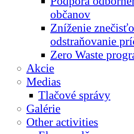
Podpora odbornéh
občanov
Zníženie znečisťo
odstraňovanie prí
Zero Waste progr
Akcie
Medias
Tlačové správy
Galérie
Other activities