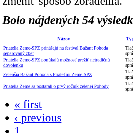
zmeniť spôsob zoradenia.
Bolo nájdených 54 výsled
Názov
Ty
Priatelia Zeme-SPZ prinášajú na festival Bažant Pohoda
Tla
separovaný zber
spr
Priatelia Zeme-SPZ ponúkajú možnosť prežiť netradičnú
Tla
dovolenku
spr
Tla
Zelenšia Bažant Pohoda s Priateľmi Zeme-SPZ
spr
Tla
Priatelia Zeme sa postarali o prvý ročník zelenej Pohody
spr
« first
‹ previous
1