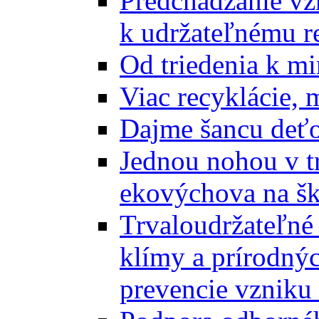
Predchádzanie vz
k udržateľnému r
Od triedenia k mi
Viac recyklácie, 
Dajme šancu deťo
Jednou nohou v tr
ekovýchova na š
Trvaloudržateľné 
klímy a prírodný
prevencie vzniku 