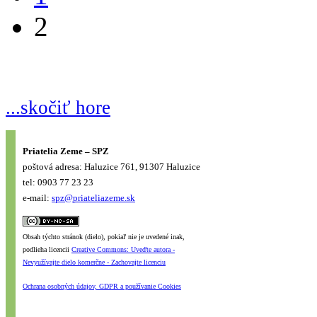
2
...skočiť hore
Priatelia Zeme – SPZ
poštová adresa: Haluzice 761, 91307 Haluzice
tel: 0903 77 23 23
e-mail:
spz@priateliazeme.sk
Obsah týchto stránok (dielo), pokiaľ nie je uvedené inak,
podlieha licencii
Creative Commons: Uveďte autora -
Nevyužívajte dielo komerčne - Zachovajte licenciu
Ochrana osobných údajov, GDPR a používanie Cookies