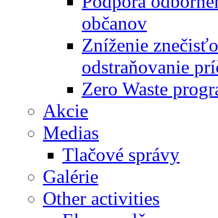
Podpora odbornéh
občanov
Zníženie znečisťo
odstraňovanie prí
Zero Waste progr
Akcie
Medias
Tlačové správy
Galérie
Other activities