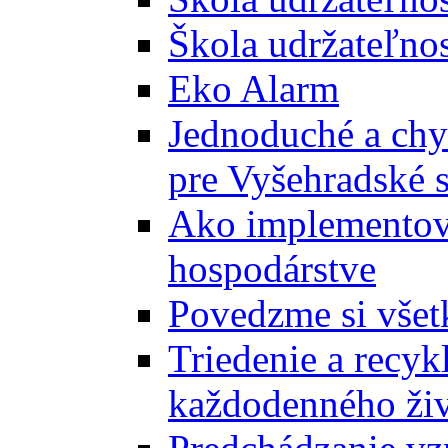
Škola udržateľnos
Eko Alarm
Jednoduché a chyt
pre Vyšehradské 
Ako implementova
hospodárstve
Povedzme si všet
Triedenie a recyk
každodenného ži