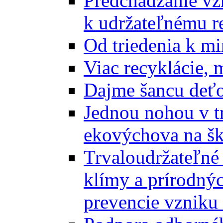
Predchádzanie vz
k udržateľnému r
Od triedenia k mi
Viac recyklácie, 
Dajme šancu deťo
Jednou nohou v tr
ekovýchova na š
Trvaloudržateľné 
klímy a prírodný
prevencie vzniku 