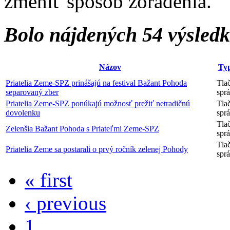
zmeniť spôsob zoradenia.
Bolo nájdených 54 výsled
Názov
Ty
Priatelia Zeme-SPZ prinášajú na festival Bažant Pohoda
Tla
separovaný zber
spr
Priatelia Zeme-SPZ ponúkajú možnosť prežiť netradičnú
Tla
dovolenku
spr
Tla
Zelenšia Bažant Pohoda s Priateľmi Zeme-SPZ
spr
Tla
Priatelia Zeme sa postarali o prvý ročník zelenej Pohody
spr
« first
‹ previous
1