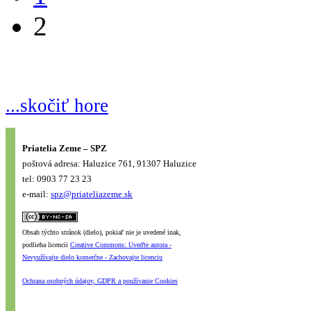
2
...skočiť hore
Priatelia Zeme – SPZ
poštová adresa: Haluzice 761, 91307 Haluzice
tel: 0903 77 23 23
e-mail:
spz@priateliazeme.sk
Obsah týchto stránok (dielo), pokiaľ nie je uvedené inak,
podlieha licencii
Creative Commons: Uveďte autora -
Nevyužívajte dielo komerčne - Zachovajte licenciu
Ochrana osobných údajov, GDPR a používanie Cookies