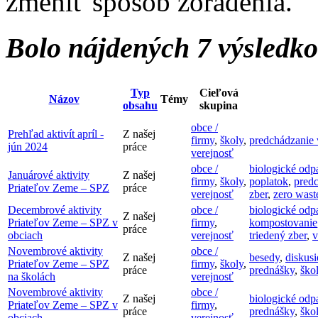
zmeniť spôsob zoradenia.
Bolo nájdených 7 výsledk
Typ
Cieľová
Názov
Témy
obsahu
skupina
obce /
Prehľad aktivít apríl -
Z našej
firmy
,
školy
,
predchádzanie
jún 2024
práce
verejnosť
obce /
biologické odp
Januárové aktivity
Z našej
firmy
,
školy
,
poplatok
,
pred
Priateľov Zeme – SPZ
práce
verejnosť
zber
,
zero wast
Decembrové aktivity
obce /
biologické odp
Z našej
Priateľov Zeme – SPZ v
firmy
,
kompostovanie
práce
obciach
verejnosť
triedený zber
,
v
Novembrové aktivity
obce /
Z našej
besedy
,
diskusi
Priateľov Zeme – SPZ
firmy
,
školy
,
práce
prednášky
,
ško
na školách
verejnosť
Novembrové aktivity
obce /
Z našej
biologické odp
Priateľov Zeme – SPZ v
firmy
,
práce
prednášky
,
ško
obciach
verejnosť