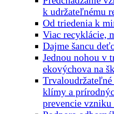
Predchádzanie vz
k udržateľnému r
Od triedenia k mi
Viac recyklácie, 
Dajme šancu deťo
Jednou nohou v tr
ekovýchova na š
Trvaloudržateľné 
klímy a prírodný
prevencie vzniku 