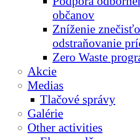
Podpora odbornéh
občanov
Zníženie znečisťo
odstraňovanie prí
Zero Waste progr
Akcie
Medias
Tlačové správy
Galérie
Other activities