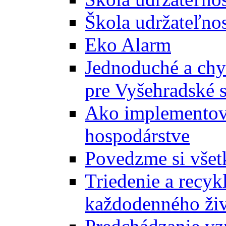
Škola udržateľnos
Eko Alarm
Jednoduché a chyt
pre Vyšehradské 
Ako implementova
hospodárstve
Povedzme si všet
Triedenie a recyk
každodenného ži