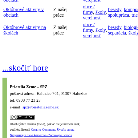
obce /
Októbrové aktivity v
Z našej
besedy
,
kompos
firmy
,
školy
,
obciach
práce
spolupráca
,
tri
verejnosť
obce /
Októbrové aktivity na
Z našej
besedy
,
biolog
firmy
,
školy
,
školách
práce
separácia
,
škol
verejnosť
...skočiť hore
Priatelia Zeme – SPZ
poštová adresa: Haluzice 761, 91307 Haluzice
tel: 0903 77 23 23
e-mail:
spz@priateliazeme.sk
Obsah týchto stránok (dielo), pokiaľ nie je uvedené inak,
podlieha licencii
Creative Commons: Uveďte autora -
Nevyužívajte dielo komerčne - Zachovajte licenciu