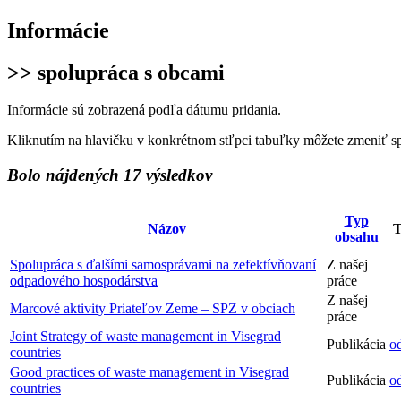
Informácie
>> spolupráca s obcami
Informácie sú zobrazená podľa dátumu pridania.
Kliknutím na hlavičku v konkrétnom stľpci tabuľky môžete zmeniť s
Bolo nájdených 17 výsledkov
Typ
Názov
obsahu
Spolupráca s ďalšími samosprávami na zefektívňovaní
Z našej
odpadového hospodárstva
práce
Z našej
Marcové aktivity Priateľov Zeme – SPZ v obciach
práce
Joint Strategy of waste management in Visegrad
Publikácia
o
countries
Good practices of waste management in Visegrad
Publikácia
o
countries