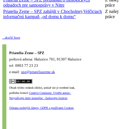
odpadoch pre samosprávy v Nitre
práce
Priatelia Zeme – SPZ zahájili v Chocholnej-Velčiciach
Z našej
informačnú kampaň „od domu k domu“
práce
...skočiť hore
Priatelia Zeme – SPZ
poštová adresa: Haluzice 761, 91307 Haluzice
tel: 0903 77 23 23
e-mail:
spz@priateliazeme.sk
Obsah týchto stránok (dielo), pokiaľ nie je uvedené inak,
podlieha licencii
Creative Commons: Uveďte autora -
Nevyužívajte dielo komerčne - Zachovajte licenciu
Ochrana osobných údajov, GDPR a používanie Cookies