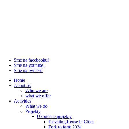
Sme na facebooku!
Sme na youtube!
Sme na twitteri!
Home
About us
Who we are
what we offer
Activities
What we do
Projekty
Ukončené projekty
Elevating Reuse in Cities
Fork to farm 2024