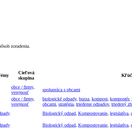
pôsob zoradenia.
Cieľová
Témy
Kľúč
skupina
obce / firmy
,
spolupráca s obcami
verejnosť
obce / firmy
,
biologické odpady
,
burza
,
kompost
,
kompostér
,
verejnosť
obcami
,
stratégia
,
triedenie odpadov
,
triedený zb
dpady
Biologický odpad
,
Kompostovanie
,
legislatíva
,
dpady
Biologický odpad
,
Kompostovanie
,
legislatíva
,