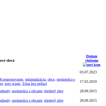
Dátum
ové slová
vloženia
03.07.2023
Kompostovanie
,
minimalizácia
,
obce
,
spolupráca s
17.03.2019
er
,
zero waste
,
Zóna bez peňazí
odpady
,
spolupráca s obcami
,
triedený zber
28.09.2015
odpady
,
spolupráca s obcami
,
triedený zber
28.09.2015