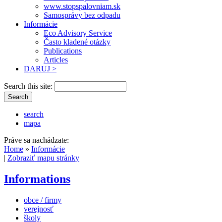
www.stopspalovniam.sk
Samosprávy bez odpadu
Informácie
Eco Advisory Service
Často kladené otázky
Publications
Articles
DARUJ >
Search this site:
search
mapa
Práve sa nachádzate:
Home
»
Informácie
|
Zobraziť mapu stránky
Informations
obce / firmy
verejnosť
školy