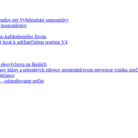
odpadov pre Vyšehradské samosprávy
 hospodárstve
šho každodenného života
ý krok k udržateľnému regiónu V4
á ekovýchova na školách
any klímy a prírodných zdrojov prostredníctvom prevencie vzniku zneči
občanov
– odstraňovanie príčin