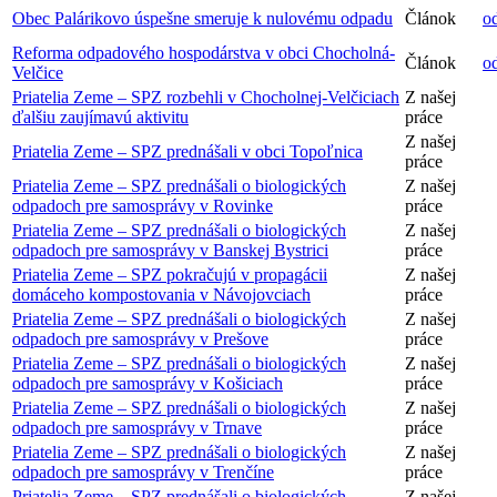
Obec Palárikovo úspešne smeruje k nulovému odpadu
Článok
o
Reforma odpadového hospodárstva v obci Chocholná-
Článok
o
Velčice
Priatelia Zeme – SPZ rozbehli v Chocholnej-Velčiciach
Z našej
ďalšiu zaujímavú aktivitu
práce
Z našej
Priatelia Zeme – SPZ prednášali v obci Topoľnica
práce
Priatelia Zeme – SPZ prednášali o biologických
Z našej
odpadoch pre samosprávy v Rovinke
práce
Priatelia Zeme – SPZ prednášali o biologických
Z našej
odpadoch pre samosprávy v Banskej Bystrici
práce
Priatelia Zeme – SPZ pokračujú v propagácii
Z našej
domáceho kompostovania v Návojovciach
práce
Priatelia Zeme – SPZ prednášali o biologických
Z našej
odpadoch pre samosprávy v Prešove
práce
Priatelia Zeme – SPZ prednášali o biologických
Z našej
odpadoch pre samosprávy v Košiciach
práce
Priatelia Zeme – SPZ prednášali o biologických
Z našej
odpadoch pre samosprávy v Trnave
práce
Priatelia Zeme – SPZ prednášali o biologických
Z našej
odpadoch pre samosprávy v Trenčíne
práce
Priatelia Zeme – SPZ prednášali o biologických
Z našej