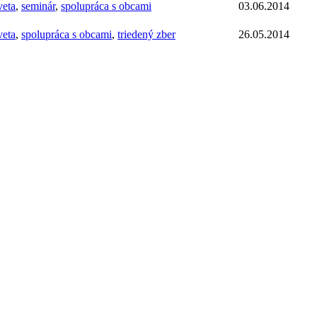
veta
,
seminár
,
spolupráca s obcami
03.06.2014
veta
,
spolupráca s obcami
,
triedený zber
26.05.2014