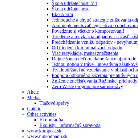
Škola udržateľnosti V4
Škola udržateľnosti
Eko Alarm
Jednoduché a chytré stratégie znižovania 
Ako implementovať legislatívu o obehovom
Povedzme si všetko o kompostovaní!
Triedenie a recyklácia odpadov - súčasť ná
Predchádzanie vzniku odpadov - nevyhnutn
Od triedenia k minimalizácii odpadu
Viac recyklácie, menej znečistenia
Dajme šancu deťom, dáme šancu aj prírode
Jednou nohou v tráve - inovatívna zážitkov
Trvaloudržateľné vzdelávanie v oblasti ochr
Podpora odborného zázemia pre aktívnych 
Zníženie znečisťovania Ružínskej priehrady 
Zero Waste program pre samosprávy
Akcie
Medias
Tlačové správy
Galérie
Other activities
Ekoporadňa
Ekolisty - informačný spravodaj
www.kompost.sk
www.nulaodpadu.sk