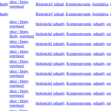
obce / firmy
,
dpady
Biologický odpad
,
Kompostovanie
,
legislatíva
,
verejnosť
dpady
Biologický odpad
,
Kompostovanie
,
legislatíva
,
obce / firmy
,
biologické odpady
,
Kompostovanie
,
odpady
,
os
verejnosť
obce / firmy
,
biologické odpady
,
Kompostovanie
,
odpady
,
os
školy
,
verejnosť
obce / firmy
,
biologické odpady
,
Kompostovanie
,
odpady
,
os
verejnosť
obce / firmy
,
biologické odpady
,
Kompostovanie
,
odpady
,
os
verejnosť
obce / firmy
,
biologické odpady
,
Kompostovanie
,
odpady
,
os
verejnosť
obce / firmy
,
biologické odpady
,
Kompostovanie
,
odpady
,
os
verejnosť
obce / firmy
,
biologické odpady
,
Kompostovanie
,
odpady
,
os
verejnosť
obce / firmy
,
biologické odpady
,
Kompostovanie
,
odpady
,
os
verejnosť
obce / firmy
,
biologické odpady
,
Kompostovanie
,
odpady
,
os
verejnosť
obce / firmy
,