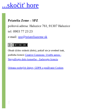
...skočiť hore
Priatelia Zeme – SPZ
poštová adresa: Haluzice 761, 91307 Haluzice
tel: 0903 77 23 23
e-mail:
spz@priateliazeme.sk
Obsah týchto stránok (dielo), pokiaľ nie je uvedené inak,
podlieha licencii
Creative Commons: Uveďte autora -
Nevyužívajte dielo komerčne - Zachovajte licenciu
Ochrana osobných údajov, GDPR a používanie Cookies
#