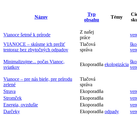
Typ
Ci
Názov
Témy
obsahu
sk
Z našej
Vianoce šetrné k prírode
ver
práce
VIANOCE – skúsme ich prežiť
Tlačová
ško
tentoraz bez zbytočných odpadov
správa
ver
Minimalizujme... počas Vianoc,
ško
Ekoporadňa
ekologizácia
sviatkov
ver
Vianoce – pre nás biele, pre prírodu
Tlačová
zelené
správa
Strava
Ekoporadňa
ver
Stromček
Ekoporadňa
ver
Energia, ovzdušie
Ekoporadňa
ver
Darčeky
Ekoporadňa
odpady
ver