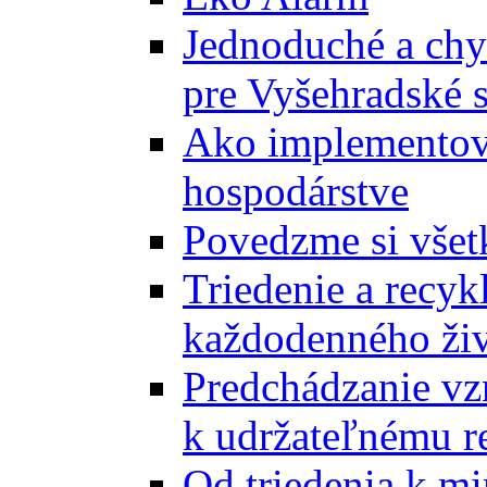
Jednoduché a chyt
pre Vyšehradské 
Ako implementova
hospodárstve
Povedzme si všet
Triedenie a recyk
každodenného ži
Predchádzanie vz
k udržateľnému r
Od triedenia k mi