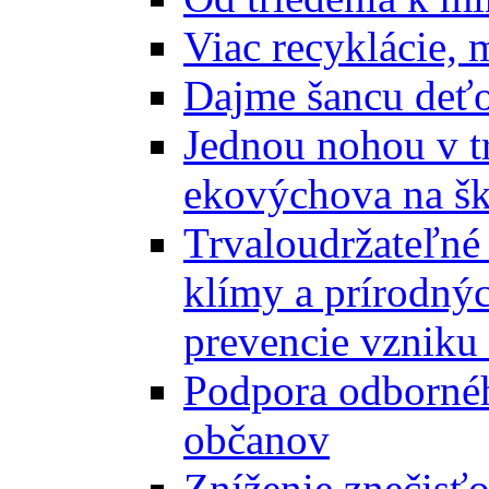
Viac recyklácie, 
Dajme šancu deťo
Jednou nohou v tr
ekovýchova na š
Trvaloudržateľné 
klímy a prírodný
prevencie vzniku 
Podpora odbornéh
občanov
Zníženie znečisťo