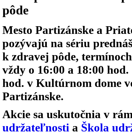
pôde
Mesto Partizánske a Priat
pozývajú na sériu pred
k zdravej pôde, termínoch 
vždy o 16:00 a 18:00 hod.
hod. v Kultúrnom dome vo
Partizánske.
Akcie sa uskutočnia v rá
udržateľnosti
a
Škola udr