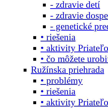
- zdravie detí
- zdravie dosp
- genetické pre
• riešenia
• aktivity Priate
• čo môžete urob
Ružínska priehrada
• problémy
• riešenia
• aktivity Priate