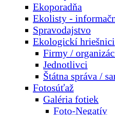
Ekoporadňa
Ekolisty - informač
Spravodajstvo
Ekologickí hriešnici
Firmy / organizác
Jednotlivci
Štátna správa / s
Fotosúťaž
Galéria fotiek
Foto-Negatív