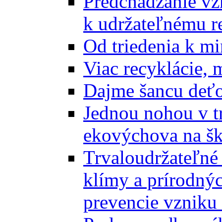
Predchádzanie vz
k udržateľnému r
Od triedenia k mi
Viac recyklácie, 
Dajme šancu deťo
Jednou nohou v tr
ekovýchova na š
Trvaloudržateľné 
klímy a prírodný
prevencie vzniku 