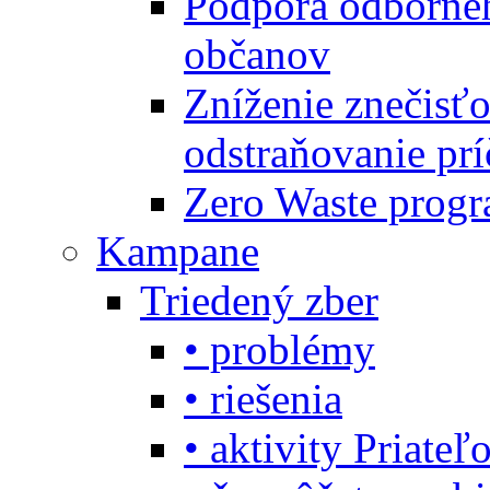
Podpora odbornéh
občanov
Zníženie znečisťo
odstraňovanie prí
Zero Waste progr
Kampane
Triedený zber
• problémy
• riešenia
• aktivity Priate