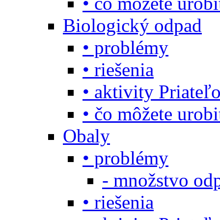
• čo môžete urob
Biologický odpad
• problémy
• riešenia
• aktivity Priate
• čo môžete urob
Obaly
• problémy
- množstvo odp
• riešenia