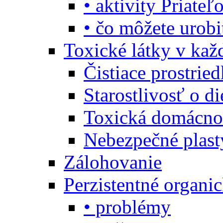
• aktivity Priate
• čo môžete urob
Toxické látky v ka
Čistiace prostrie
Starostlivosť o di
Toxická domácno
Nebezpečné plast
Zálohovanie
Perzistentné organi
• problémy