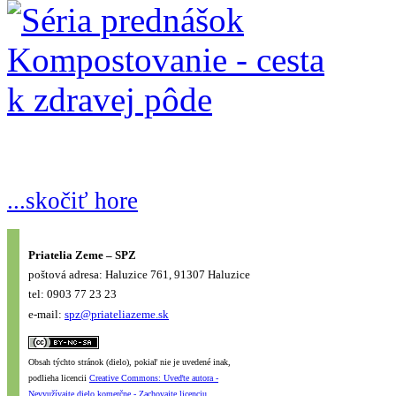
...skočiť hore
Priatelia Zeme – SPZ
poštová adresa: Haluzice 761, 91307 Haluzice
tel: 0903 77 23 23
e-mail:
spz@priateliazeme.sk
Obsah týchto stránok (dielo), pokiaľ nie je uvedené inak,
podlieha licencii
Creative Commons: Uveďte autora -
Nevyužívajte dielo komerčne - Zachovajte licenciu