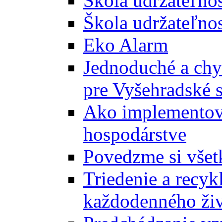
Škola udržateľno
Škola udržateľnos
Eko Alarm
Jednoduché a chyt
pre Vyšehradské 
Ako implementova
hospodárstve
Povedzme si všet
Triedenie a recyk
každodenného ži