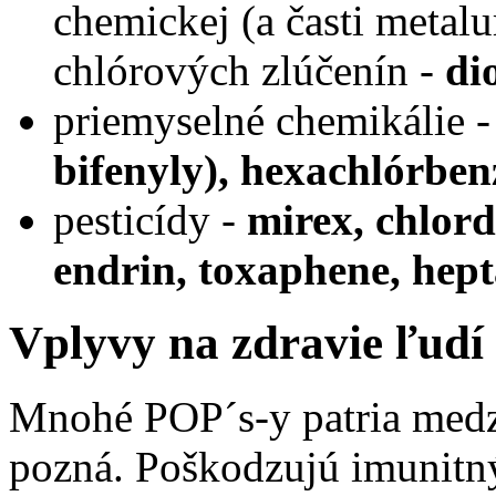
chemickej (a časti metal
chlórových zlúčenín -
di
priemyselné chemikálie 
bifenyly), hexachlórbe
pesticídy -
mirex, chlord
endrin, toxaphene, hept
Vplyvy na zdravie ľudí
Mnohé POP´s-y patria medzi
pozná. Poškodzujú imunitn