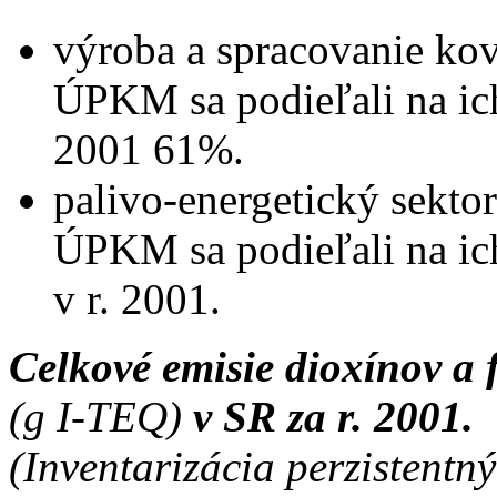
výroba a spracovanie ko
ÚPKM sa podieľali na ich
2001 61%.
palivo-energetický sekto
ÚPKM sa podieľali na ic
v r. 2001.
Celkové emisie dioxínov a 
(g I-TEQ)
v SR za r. 2001.
(Inventarizácia perzistentn