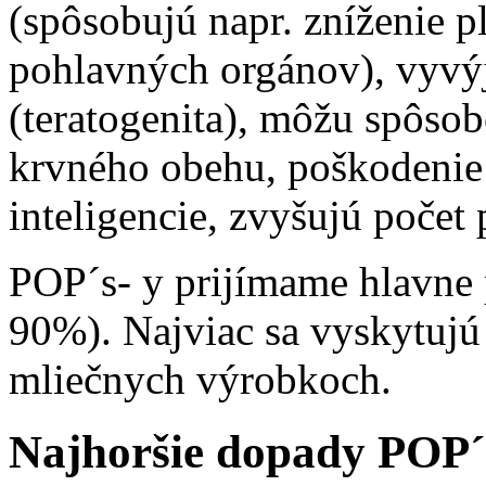
(spôsobujú napr. zníženie 
pohlavných orgánov), vyvýj
(teratogenita), môžu spôso
krvného obehu, poškodenie 
inteligencie, zvyšujú poče
POP´s- y prijímame hlavne 
90%). Najviac sa vyskytujú
mliečnych výrobkoch.
Najhoršie dopady POP