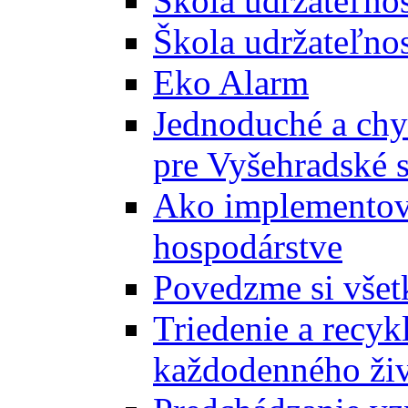
Škola udržateľno
Škola udržateľnos
Eko Alarm
Jednoduché a chyt
pre Vyšehradské 
Ako implementova
hospodárstve
Povedzme si všet
Triedenie a recyk
každodenného ži