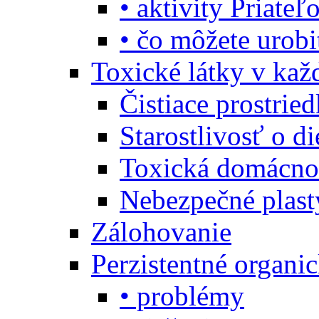
• aktivity Priate
• čo môžete urob
Toxické látky v ka
Čistiace prostrie
Starostlivosť o di
Toxická domácno
Nebezpečné plast
Zálohovanie
Perzistentné organi
• problémy