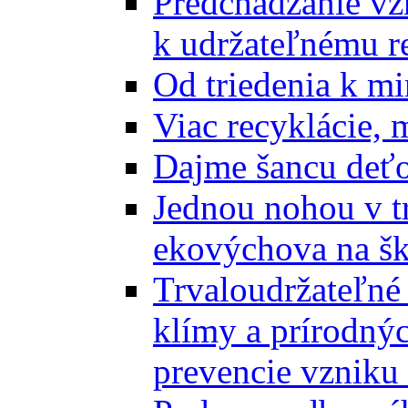
Predchádzanie vz
k udržateľnému r
Od triedenia k mi
Viac recyklácie, 
Dajme šancu deťo
Jednou nohou v tr
ekovýchova na š
Trvaloudržateľné 
klímy a prírodný
prevencie vzniku 