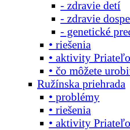
- zdravie detí
- zdravie dosp
- genetické pre
• riešenia
• aktivity Priate
• čo môžete urob
Ružínska priehrada
• problémy
• riešenia
• aktivity Priate