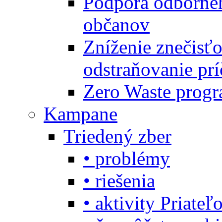
Podpora odbornéh
občanov
Zníženie znečisťo
odstraňovanie prí
Zero Waste progr
Kampane
Triedený zber
• problémy
• riešenia
• aktivity Priate