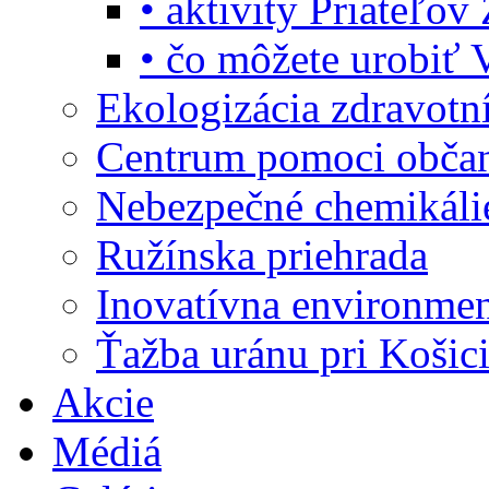
• aktivity Priateľo
• čo môžete urobiť 
Ekologizácia zdravotn
Centrum pomoci obč
Nebezpečné chemikáli
Ružínska priehrada
Inovatívna environme
Ťažba uránu pri Košic
Akcie
Médiá