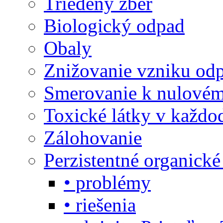
Triedený zber
Biologický odpad
Obaly
Znižovanie vzniku od
Smerovanie k nulové
Toxické látky v každo
Zálohovanie
Perzistentné organick
• problémy
• riešenia