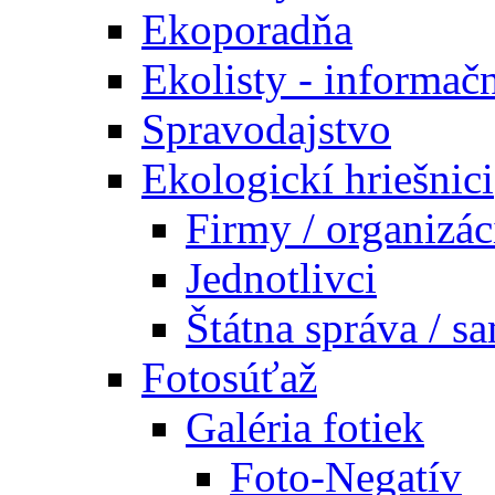
Ekoporadňa
Ekolisty - informač
Spravodajstvo
Ekologickí hriešnici
Firmy / organizác
Jednotlivci
Štátna správa / s
Fotosúťaž
Galéria fotiek
Foto-Negatív