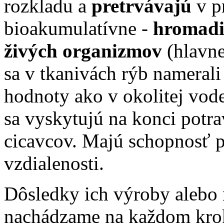
rozkladu a
pretrvávajú
v p
bioakumulatívne -
hromadia
živých organizmov
(hlavne
sa v tkanivách rýb namerali
hodnoty ako v okolitej vod
sa vyskytujú na konci potra
cicavcov. Majú schopnosť p
vzdialenosti.
Dôsledky ich výroby alebo
nachádzame na každom kroku