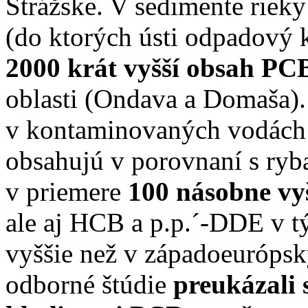
Strážske. V sedimente riek
(do ktorých ústi odpadový 
2000 krát vyšší obsah P
oblasti (Ondava a Domaša)
v kontaminovaných vodách 
obsahujú v porovnaní s ry
v priemere
100 násobne vy
ale aj HCB a p.p.´-DDE v t
vyššie než v západoeurópsk
odborné štúdie
preukázali 