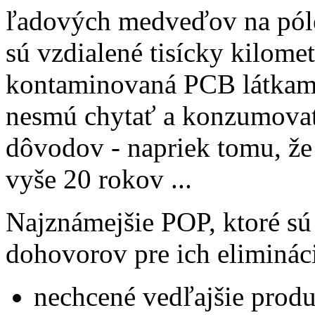
ľadových medveďov na póle
sú vzdialené tisícky kilomet
kontaminovaná PCB látkami 
nesmú chytať a konzumovať
dôvodov - napriek tomu, že 
vyše 20 rokov ...
Najznámejšie POP, ktoré s
dohovorov pre ich elimináci
nechcené vedľajšie prod