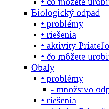
• čo môžete urob
Biologický odpad
• problémy
• riešenia
• aktivity Priate
• čo môžete urob
Obaly
• problémy
- množstvo odp
• riešenia