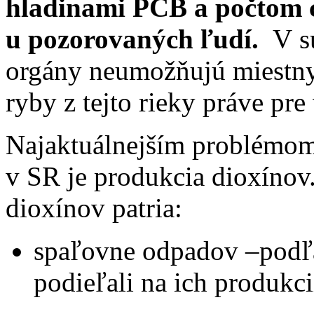
hladinami PCB a počtom c
u pozorovaných ľudí.
V sú
orgány neumožňujú miestn
ryby z tejto rieky práve pr
Najaktuálnejším problémom
v SR je produkcia dioxínov
dioxínov patria:
spaľovne odpadov –podľ
podieľali na ich produkc