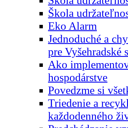
Škola udržateľno
Škola udržateľnos
Eko Alarm
Jednoduché a chyt
pre Vyšehradské 
Ako implementova
hospodárstve
Povedzme si všet
Triedenie a recyk
každodenného ži