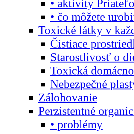
• aktivity Priate
• čo môžete urob
Toxické látky v ka
Čistiace prostrie
Starostlivosť o di
Toxická domácno
Nebezpečné plast
Zálohovanie
Perzistentné organi
• problémy