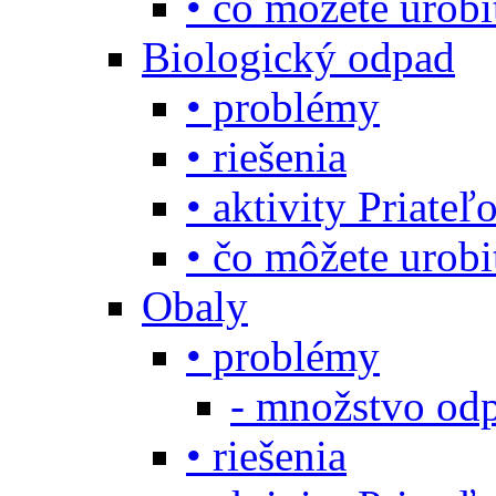
• čo môžete urob
Biologický odpad
• problémy
• riešenia
• aktivity Priate
• čo môžete urob
Obaly
• problémy
- množstvo odp
• riešenia