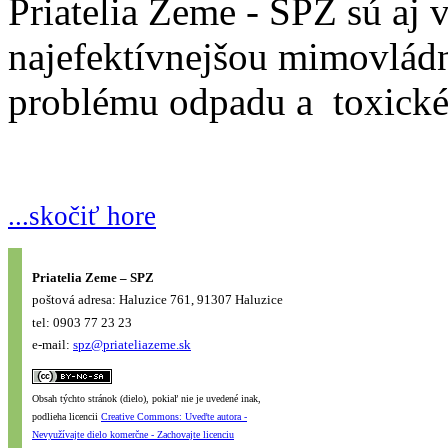
Priatelia Zeme - SPZ sú aj
najefektívnejšou mimovládn
problému odpadu a toxickéh
...skočiť hore
Priatelia Zeme – SPZ
poštová adresa: Haluzice 761, 91307 Haluzice
tel: 0903 77 23 23
e-mail:
spz@priateliazeme.sk
Obsah týchto stránok (dielo), pokiaľ nie je uvedené inak,
podlieha licencii
Creative Commons: Uveďte autora -
Nevyužívajte dielo komerčne - Zachovajte licenciu