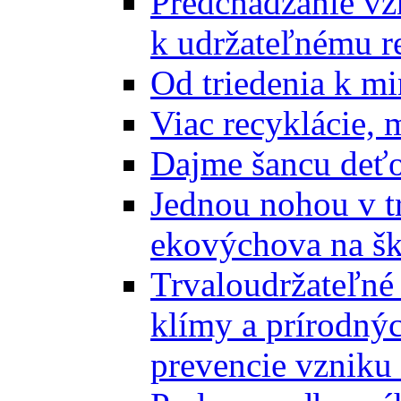
Predchádzanie vz
k udržateľnému r
Od triedenia k mi
Viac recyklácie, 
Dajme šancu deťo
Jednou nohou v tr
ekovýchova na š
Trvaloudržateľné 
klímy a prírodný
prevencie vzniku 