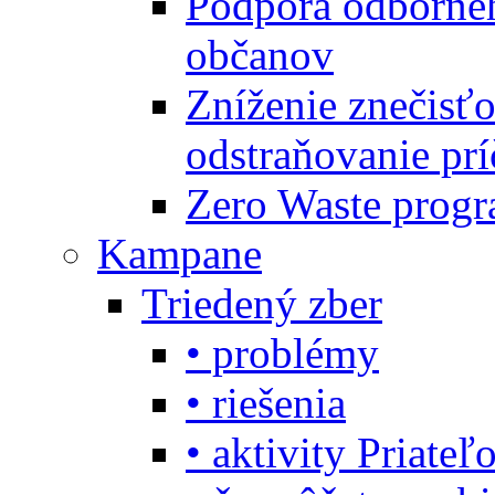
Podpora odbornéh
občanov
Zníženie znečisťo
odstraňovanie prí
Zero Waste progr
Kampane
Triedený zber
• problémy
• riešenia
• aktivity Priate