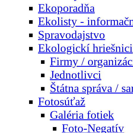
Ekoporadňa
Ekolisty - informač
Spravodajstvo
Ekologickí hriešnici
Firmy / organizác
Jednotlivci
Štátna správa / s
Fotosúťaž
Galéria fotiek
Foto-Negatív