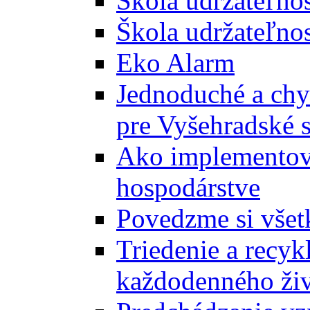
Škola udržateľno
Škola udržateľnos
Eko Alarm
Jednoduché a chyt
pre Vyšehradské 
Ako implementova
hospodárstve
Povedzme si všet
Triedenie a recyk
každodenného ži