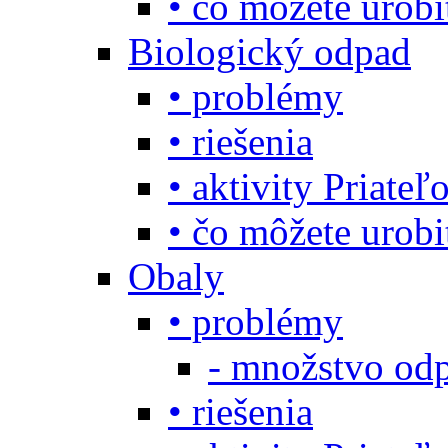
• čo môžete urob
Biologický odpad
• problémy
• riešenia
• aktivity Priate
• čo môžete urob
Obaly
• problémy
- množstvo odp
• riešenia