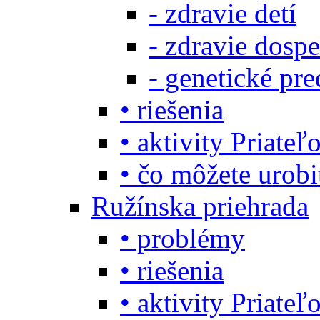
- zdravie detí
- zdravie dosp
- genetické pre
• riešenia
• aktivity Priate
• čo môžete urob
Ružínska priehrada
• problémy
• riešenia
• aktivity Priate