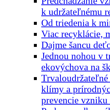
Predchádzanie vz
k udržateľnému r
Od triedenia k mi
Viac recyklácie, 
Dajme šancu deťo
Jednou nohou v tr
ekovýchova na š
Trvaloudržateľné 
klímy a prírodný
prevencie vzniku 