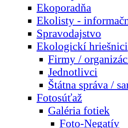
Ekoporadňa
Ekolisty - informač
Spravodajstvo
Ekologickí hriešnici
Firmy / organizác
Jednotlivci
Štátna správa / s
Fotosúťaž
Galéria fotiek
Foto-Negatív