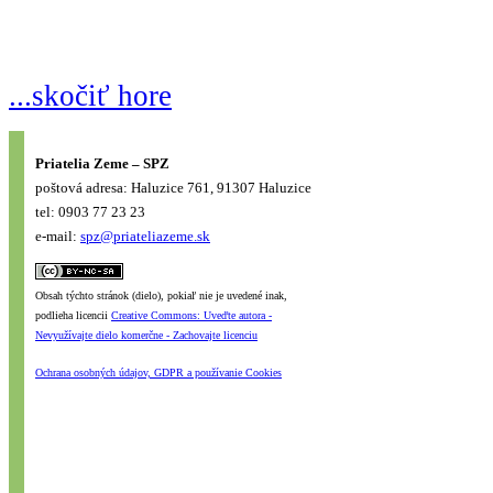
...skočiť hore
Priatelia Zeme – SPZ
poštová adresa: Haluzice 761, 91307 Haluzice
tel: 0903 77 23 23
e-mail:
spz@priateliazeme.sk
Obsah týchto stránok (dielo), pokiaľ nie je uvedené inak,
podlieha licencii
Creative Commons: Uveďte autora -
Nevyužívajte dielo komerčne - Zachovajte licenciu
Ochrana osobných údajov, GDPR a používanie Cookies