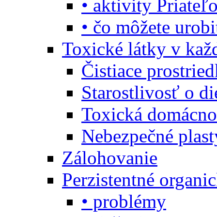
• aktivity Priate
• čo môžete urob
Toxické látky v ka
Čistiace prostrie
Starostlivosť o di
Toxická domácno
Nebezpečné plast
Zálohovanie
Perzistentné organi
• problémy