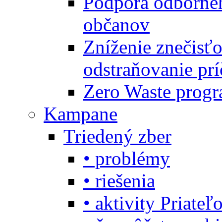
Podpora odbornéh
občanov
Zníženie znečisťo
odstraňovanie prí
Zero Waste progr
Kampane
Triedený zber
• problémy
• riešenia
• aktivity Priate