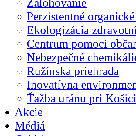
Zálohovanie
Perzistentné organick
Ekologizácia zdravotn
Centrum pomoci obč
Nebezpečné chemikáli
Ružínska priehrada
Inovatívna environme
Ťažba uránu pri Košic
Akcie
Médiá