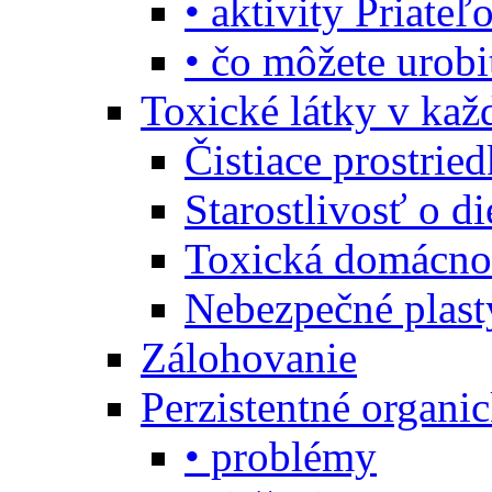
• aktivity Priate
• čo môžete urob
Toxické látky v ka
Čistiace prostrie
Starostlivosť o di
Toxická domácno
Nebezpečné plast
Zálohovanie
Perzistentné organi
• problémy