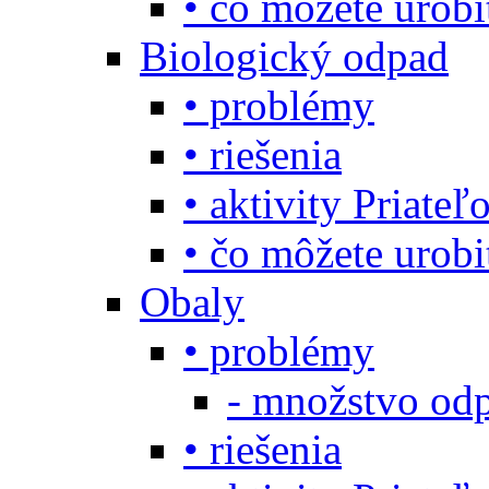
• čo môžete urob
Biologický odpad
• problémy
• riešenia
• aktivity Priate
• čo môžete urob
Obaly
• problémy
- množstvo odp
• riešenia