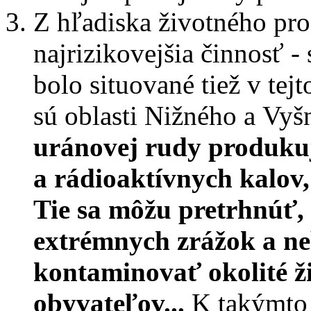
Z hľadiska životného pro
najrizikovejšia činnosť -
bolo situované tiež v tej
sú oblasti Nižného a Vyš
uránovej rudy produkuj
a rádioaktívnych kalov,
Tie sa môžu pretrhnúť,
extrémnych zrážok a n
kontaminovať okolité ž
obyvateľov...
K takýmto 