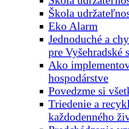
Škola udržateľno
Škola udržateľnos
Eko Alarm
Jednoduché a chyt
pre Vyšehradské 
Ako implementova
hospodárstve
Povedzme si všet
Triedenie a recyk
každodenného ži