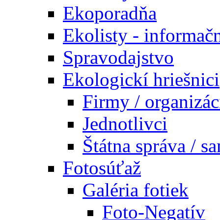
Ekoporadňa
Ekolisty - informač
Spravodajstvo
Ekologickí hriešnici
Firmy / organizác
Jednotlivci
Štátna správa / s
Fotosúťaž
Galéria fotiek
Foto-Negatív