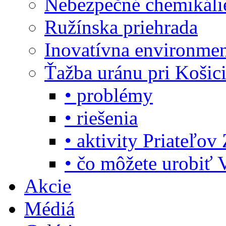
Nebezpečné chemikáli
Ružínska priehrada
Inovatívna environme
Ťažba uránu pri Košic
• problémy
• riešenia
• aktivity Priateľo
• čo môžete urobiť 
Akcie
Médiá