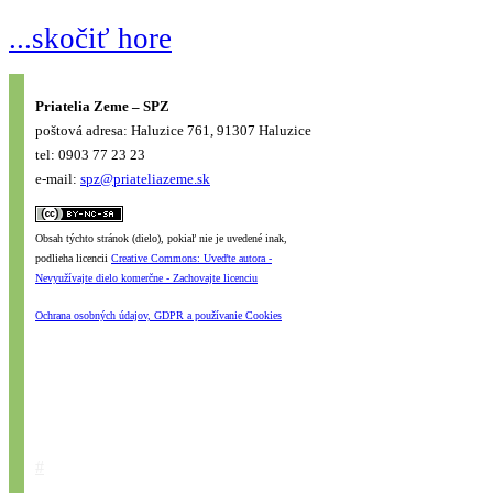
...skočiť hore
Priatelia Zeme – SPZ
poštová adresa: Haluzice 761, 91307 Haluzice
tel: 0903 77 23 23
e-mail:
spz@priateliazeme.sk
Obsah týchto stránok (dielo), pokiaľ nie je uvedené inak,
podlieha licencii
Creative Commons: Uveďte autora -
Nevyužívajte dielo komerčne - Zachovajte licenciu
Ochrana osobných údajov, GDPR a používanie Cookies
#