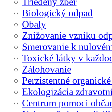
Triedený zber
Biologický odpad
Obaly
Znižovanie vzniku od
Smerovanie k nulové
Toxické látky v každo
Zálohovanie
Perzistentné organick
Ekologizácia zdravotn
Centrum pomoci obč