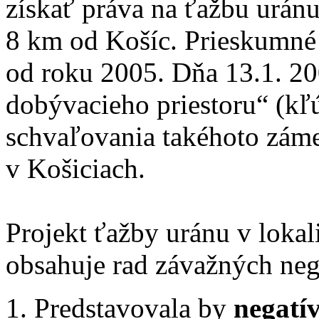
získať práva na ťažbu uránu
8 km od Košíc. Prieskumné v
od roku 2005. Dňa 13.1. 200
dobývacieho priestoru“ (kľ
schvaľovania takéhoto zám
v Košiciach.
Projekt ťažby uránu v lokal
obsahuje rad závažných neg
Predstavovala by
negatí