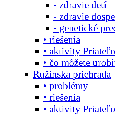
- zdravie detí
- zdravie dosp
- genetické pre
• riešenia
• aktivity Priate
• čo môžete urob
Ružínska priehrada
• problémy
• riešenia
• aktivity Priate