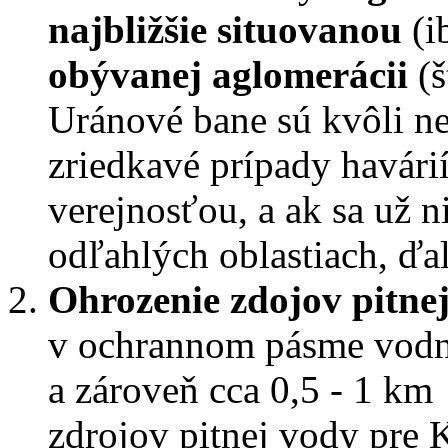
najbližšie situovanou
(i
obývanej aglomerácii
(š
Uránové bane sú kvôli n
zriedkavé prípady havári
verejnosťou, a ak sa už n
odľahlých oblastiach, ď
Ohrozenie zdojov pitne
v ochrannom pásme vodn
a zároveň cca 0,5 - 1 km
zdrojov pitnej vody pre