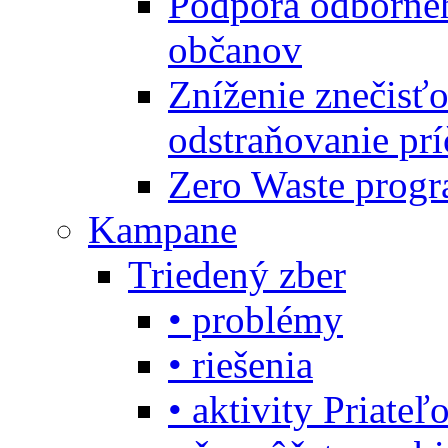
Podpora odbornéh
občanov
Zníženie znečisťo
odstraňovanie prí
Zero Waste progr
Kampane
Triedený zber
• problémy
• riešenia
• aktivity Priate