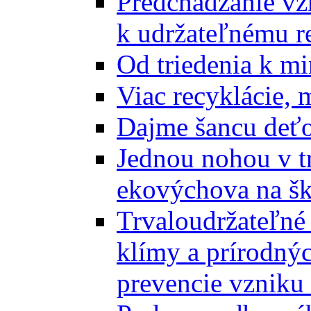
Predchádzanie vz
k udržateľnému r
Od triedenia k mi
Viac recyklácie, 
Dajme šancu deťo
Jednou nohou v tr
ekovýchova na š
Trvaloudržateľné 
klímy a prírodný
prevencie vzniku 