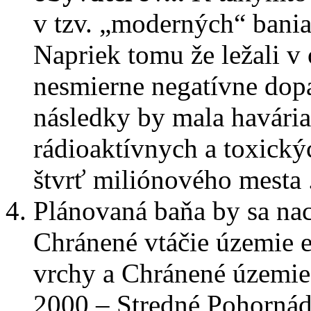
v tzv. „moderných“ bania
Napriek tomu že ležali v
nesmierne negatívne dop
následky by mala havári
rádioaktívnych a toxický
štvrť miliónového mesta .
Plánovaná baňa by sa na
Chránené vtáčie územie
vrchy a Chránené územi
2000 – Stredné Pohornádie,