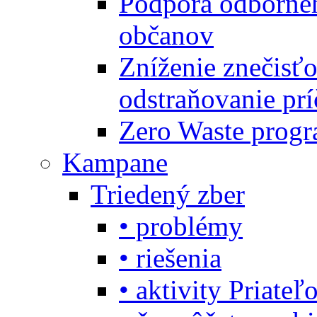
Podpora odbornéh
občanov
Zníženie znečisťo
odstraňovanie prí
Zero Waste progr
Kampane
Triedený zber
• problémy
• riešenia
• aktivity Priate