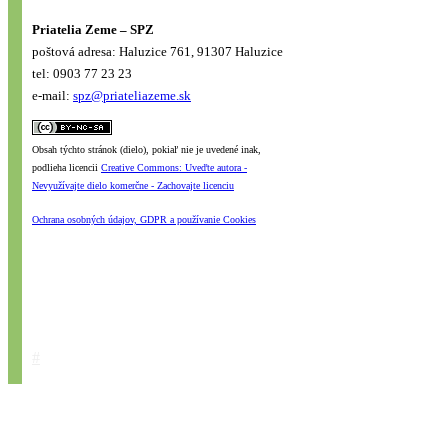
Priatelia Zeme – SPZ
poštová adresa: Haluzice 761, 91307 Haluzice
tel: 0903 77 23 23
e-mail:
spz@priateliazeme.sk
Obsah týchto stránok (dielo), pokiaľ nie je uvedené inak,
podlieha licencii
Creative Commons: Uveďte autora -
Nevyužívajte dielo komerčne - Zachovajte licenciu
Ochrana osobných údajov, GDPR a používanie Cookies
#