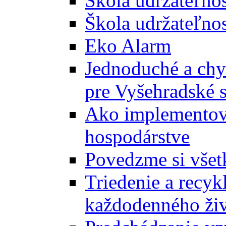
Škola udržateľno
Škola udržateľnos
Eko Alarm
Jednoduché a chyt
pre Vyšehradské 
Ako implementova
hospodárstve
Povedzme si všet
Triedenie a recyk
každodenného ži