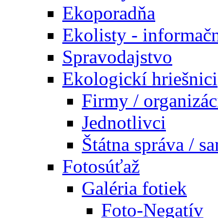
Ekoporadňa
Ekolisty - informač
Spravodajstvo
Ekologickí hriešnici
Firmy / organizác
Jednotlivci
Štátna správa / s
Fotosúťaž
Galéria fotiek
Foto-Negatív