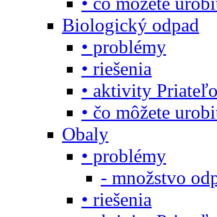
• čo môžete urob
Biologický odpad
• problémy
• riešenia
• aktivity Priate
• čo môžete urob
Obaly
• problémy
- množstvo odp
• riešenia