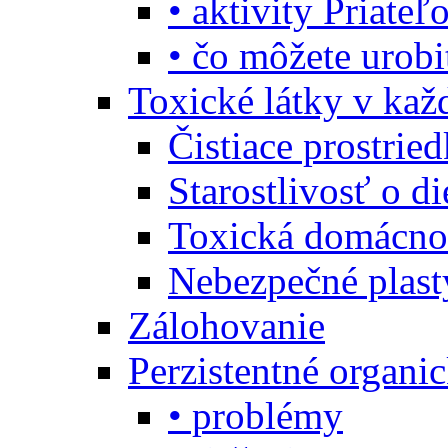
• aktivity Priate
• čo môžete urob
Toxické látky v ka
Čistiace prostrie
Starostlivosť o di
Toxická domácno
Nebezpečné plast
Zálohovanie
Perzistentné organi
• problémy