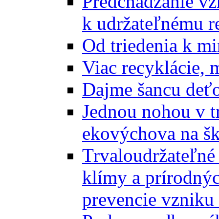
Predchádzanie vz
k udržateľnému r
Od triedenia k mi
Viac recyklácie, 
Dajme šancu deťo
Jednou nohou v tr
ekovýchova na š
Trvaloudržateľné 
klímy a prírodný
prevencie vzniku 