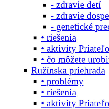
- zdravie detí
- zdravie dosp
- genetické pre
• riešenia
• aktivity Priate
• čo môžete urob
Ružínska priehrada
• problémy
• riešenia
• aktivity Priate