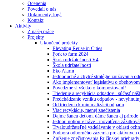
Ocenenia
Povedali o nás
Dokumenty, logá
Kontakt
Aktivity
Z našej práce
Projekty
Ukončené projekty
Elevating Reuse in Cities
Fork to farm 2024
Škola udržateľnosti V4
Škola udržateľnosti
Eko Alarm
Jednoduché a chytré stratégie znižovania 
Ako implementovať legislatívu o obehovom
Povedzme si všetko o kompostovaní!
Triedenie a recyklácia odpadov - súčasť ná
Predchádzanie vzniku odpadov - nevyhnutn
Od triedenia k minimalizácii odpadu
Viac recyklácie, menej znečistenia
Dajme šancu deťom, dáme šancu aj prírode
Jednou nohou v tráve - inovatívna zážitkov
Trvaloudržateľné vzdelávanie v oblasti ochr
Podpora odborného zázemia pre aktívnych 
Zníženie znečisťovania Ružínskej priehrady 