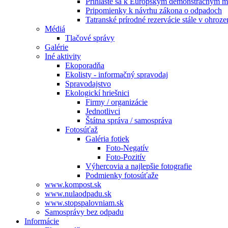
Prihláste sa k Európskym demonštračným m
Pripomienky k návrhu zákona o odpadoch
Tatranské prírodné rezervácie stále v ohroze
Médiá
Tlačové správy
Galérie
Iné aktivity
Ekoporadňa
Ekolisty - informačný spravodaj
Spravodajstvo
Ekologickí hriešnici
Firmy / organizácie
Jednotlivci
Štátna správa / samospráva
Fotosúťaž
Galéria fotiek
Foto-Negatív
Foto-Pozitív
Výhercovia a najlepšie fotografie
Podmienky fotosúťaže
www.kompost.sk
www.nulaodpadu.sk
www.stopspalovniam.sk
Samosprávy bez odpadu
Informácie