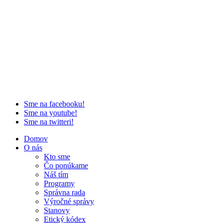
Sme na facebooku!
Sme na youtube!
Sme na twitteri!
Domov
O nás
Kto sme
Čo ponúkame
Náš tím
Programy
Správna rada
Výročné správy
Stanovy
Etický kódex