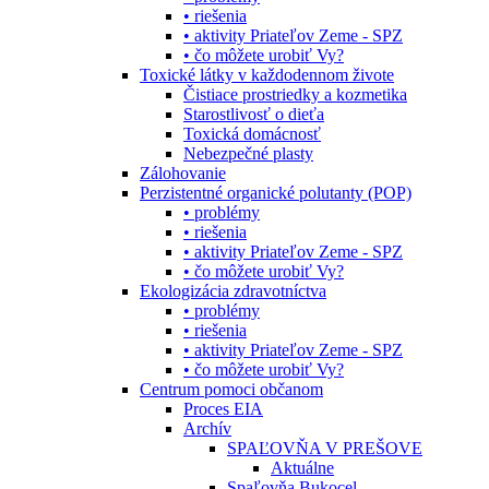
• riešenia
• aktivity Priateľov Zeme - SPZ
• čo môžete urobiť Vy?
Toxické látky v každodennom živote
Čistiace prostriedky a kozmetika
Starostlivosť o dieťa
Toxická domácnosť
Nebezpečné plasty
Zálohovanie
Perzistentné organické polutanty (POP)
• problémy
• riešenia
• aktivity Priateľov Zeme - SPZ
• čo môžete urobiť Vy?
Ekologizácia zdravotníctva
• problémy
• riešenia
• aktivity Priateľov Zeme - SPZ
• čo môžete urobiť Vy?
Centrum pomoci občanom
Proces EIA
Archív
SPAĽOVŇA V PREŠOVE
Aktuálne
Spaľovňa Bukocel