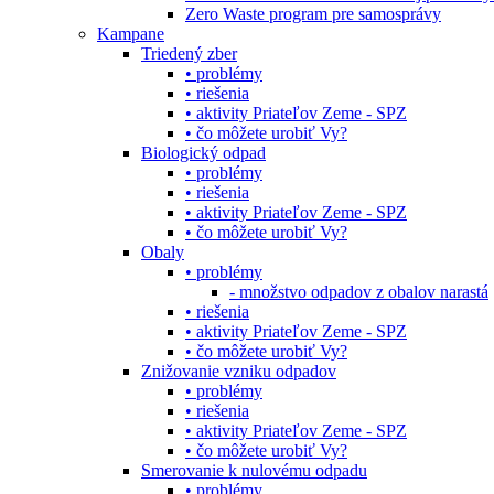
Zero Waste program pre samosprávy
Kampane
Triedený zber
• problémy
• riešenia
• aktivity Priateľov Zeme - SPZ
• čo môžete urobiť Vy?
Biologický odpad
• problémy
• riešenia
• aktivity Priateľov Zeme - SPZ
• čo môžete urobiť Vy?
Obaly
• problémy
- množstvo odpadov z obalov narastá
• riešenia
• aktivity Priateľov Zeme - SPZ
• čo môžete urobiť Vy?
Znižovanie vzniku odpadov
• problémy
• riešenia
• aktivity Priateľov Zeme - SPZ
• čo môžete urobiť Vy?
Smerovanie k nulovému odpadu
• problémy