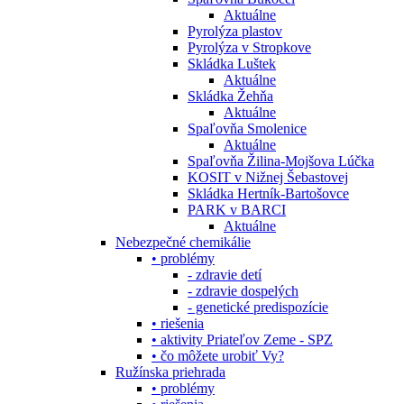
Aktuálne
Pyrolýza plastov
Pyrolýza v Stropkove
Skládka Luštek
Aktuálne
Skládka Žehňa
Aktuálne
Spaľovňa Smolenice
Aktuálne
Spaľovňa Žilina-Mojšova Lúčka
KOSIT v Nižnej Šebastovej
Skládka Hertník-Bartošovce
PARK v BARCI
Aktuálne
Nebezpečné chemikálie
• problémy
- zdravie detí
- zdravie dospelých
- genetické predispozície
• riešenia
• aktivity Priateľov Zeme - SPZ
• čo môžete urobiť Vy?
Ružínska priehrada
• problémy