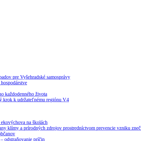
odpadov pre Vyšehradské samosprávy
 hospodárstve
šho každodenného života
ý krok k udržateľnému regiónu V4
á ekovýchova na školách
any klímy a prírodných zdrojov prostredníctvom prevencie vzniku zneči
občanov
– odstraňovanie príčin