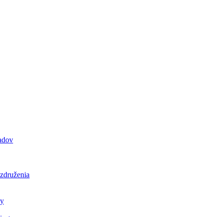
padov
 združenia
ly