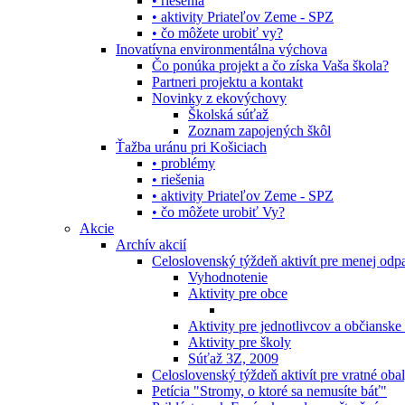
• riešenia
• aktivity Priateľov Zeme - SPZ
• čo môžete urobiť vy?
Inovatívna environmentálna výchova
Čo ponúka projekt a čo získa Vaša škola?
Partneri projektu a kontakt
Novinky z ekovýchovy
Školská súťaž
Zoznam zapojených škôl
Ťažba uránu pri Košiciach
• problémy
• riešenia
• aktivity Priateľov Zeme - SPZ
• čo môžete urobiť Vy?
Akcie
Archív akcií
Celoslovenský týždeň aktivít pre menej od
Vyhodnotenie
Aktivity pre obce
Aktivity pre jednotlivcov a občianske
Aktivity pre školy
Súťaž 3Z, 2009
Celoslovenský týždeň aktivít pre vratné oba
Petícia "Stromy, o ktoré sa nemusíte báť"