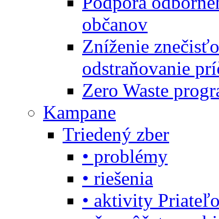
Podpora odbornéh
občanov
Zníženie znečisťo
odstraňovanie prí
Zero Waste progr
Kampane
Triedený zber
• problémy
• riešenia
• aktivity Priate