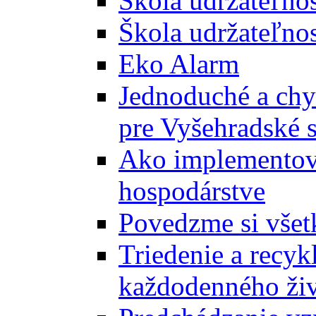
Škola udržateľno
Škola udržateľnos
Eko Alarm
Jednoduché a chyt
pre Vyšehradské 
Ako implementova
hospodárstve
Povedzme si všet
Triedenie a recyk
každodenného ži