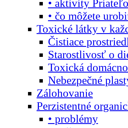
• aktivity Priate
• čo môžete urob
Toxické látky v ka
Čistiace prostrie
Starostlivosť o di
Toxická domácno
Nebezpečné plast
Zálohovanie
Perzistentné organi
• problémy