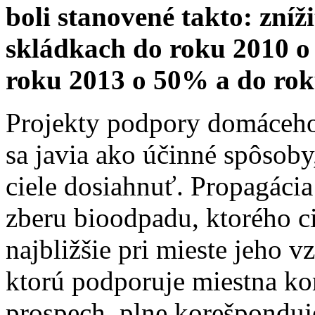
boli stanovené takto: zní
skládkach do roku 2010 o
roku 2013 o 50% a do ro
Projekty podpory domáceh
sa javia ako účinné spôsoby
ciele dosiahnuť. Propagáci
zberu bioodpadu, ktorého c
najbližšie pri mieste jeho vz
ktorú podporuje miestna ko
prospech, plne korešponduje