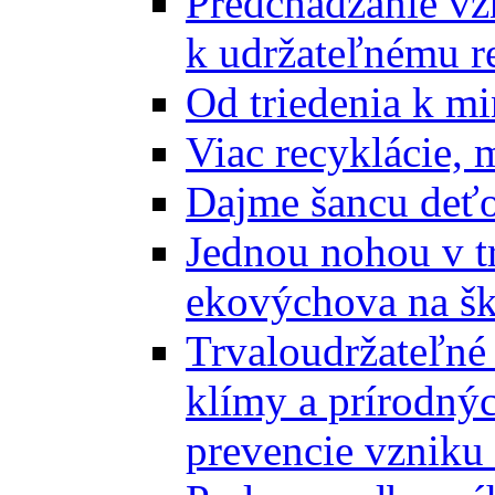
Predchádzanie vz
k udržateľnému r
Od triedenia k mi
Viac recyklácie, 
Dajme šancu deťo
Jednou nohou v tr
ekovýchova na š
Trvaloudržateľné 
klímy a prírodný
prevencie vzniku 