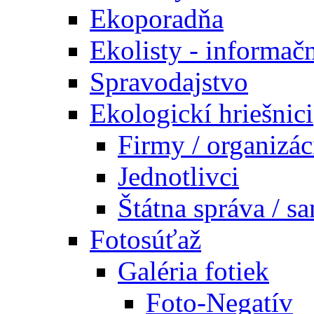
Ekoporadňa
Ekolisty - informač
Spravodajstvo
Ekologickí hriešnici
Firmy / organizác
Jednotlivci
Štátna správa / s
Fotosúťaž
Galéria fotiek
Foto-Negatív