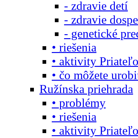
- zdravie detí
- zdravie dosp
- genetické pre
• riešenia
• aktivity Priate
• čo môžete urob
Ružínska priehrada
• problémy
• riešenia
• aktivity Priate