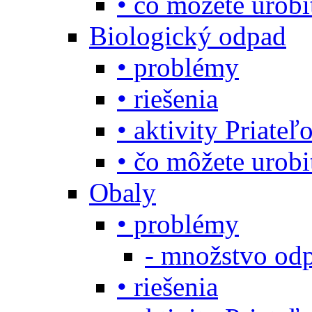
• čo môžete urob
Biologický odpad
• problémy
• riešenia
• aktivity Priate
• čo môžete urob
Obaly
• problémy
- množstvo odp
• riešenia